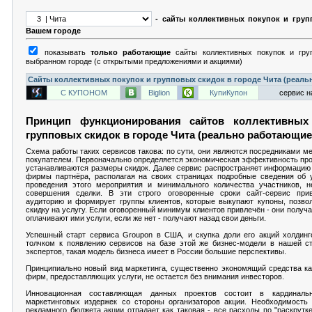
- сайты коллективных покупок и груп
Вашем городе
показывать
только работающие
сайты коллективных покупок и гру
выбранном городе (с открытыми предложениями и акциями)
Сайты коллективных покупок и групповых скидок в городе Чита (реаль
С КУПОНОМ
Biglion
КупиКупон
сервис н
Принцип функционирования сайтов коллективных
групповых скидок в городе Чита (реально работающи
Схема работы таких сервисов такова: по сути, они являются посредниками м
покупателем. Первоначально определяется экономическая эффективность про
устанавливаются размеры скидок. Далее сервис распространяет информацию 
фирмы партнёра, располагая на своих страницах подробные сведения об у
проведения этого мероприятия и минимального количества участников, н
совершения сделки. В эти строго оговоренные сроки сайт-сервис при
аудиторию и формирует группы клиентов, которые выкупают купоны, позво
скидку на услугу. Если оговоренный минимум клиентов привлечён - они получ
оплачивают ими услуги, если же нет - получают назад свои деньги.
Успешный старт сервиса Groupon в США, и скупка доли его акций холдинг
толчком к появлению сервисов на базе этой же бизнес-модели в нашей ст
экспертов, такая модель бизнеса имеет в России большие перспективы.
Принципиально новый вид маркетинга, существенно экономящий средства как
фирм, предоставляющих услуги, не остается без внимания инвесторов.
Инновационная составляющая данных проектов состоит в кардиналь
маркетинговых издержек со стороны организаторов акции. Необходимость
рекламного бюджета акции отпадает как таковая - все расходы по "раскрутке