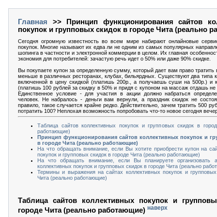
Главная
>> Принцип функционирования сайтов ко
покупок и групповых скидок в городе Чита (реально 
Сегодня огромную известность во всем мире набирают онлайновые серви
покупок. Многие называют их едва ли не одним из самых популярных направл
шопинга в частности и электронной коммерции в целом. Их главная особеннос
экономия для потребителей: зачастую речь идет о 50% или даже 90% скидке.
Вы покупаете купон за определенную сумму, который дает вам право тратить в 
меньше в различных ресторанах, клубах, бильярдных. Существуют два типа к
включенной в цену скидкой (платишь 200р., а получаешь суши на 500р.) и 
(платишь 100 рублей за скидку в 50% и придя с купоном на массаж отдашь не 5
Единственное условие - для участия в акции должно набраться определе
человек. Не набралось - деньги вам вернули, а праздник скидок не состоя
правило, такое случается крайне редко. Действительно, зачем тратить 500 ру
потратить 100? Неплохая возможность попробовать что-то новое сегодня вече
Таблица сайтов коллективных покупок и групповых скидок в город
работающие)
Принцип функционирования сайтов коллективных покупок и гр
в городе Чита (реально работающие)
На что обращать внимание, если Вы хотите приобрести купон на са
покупок и групповых скидок в городе Чита (реально работающие)
На что обращать внимание, если Вы планируете организовать 
коллективных покупок и групповых скидок в городе Чита (реально раб
Термины и выражения на сайтах коллективных покупок и групповых
Чита (реально работающие)
Таблица сайтов коллективных покупок и групповы
наверх
городе Чита (реально работающие)