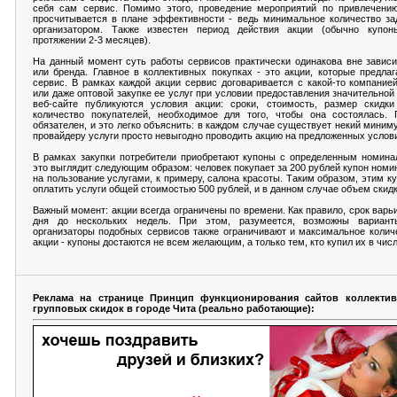
себя сам сервис. Помимо этого, проведение мероприятий по привлечению
просчитывается в плане эффективности - ведь минимальное количество за
организатором. Также известен период действия акции (обычно купо
протяжении 2-3 месяцев).
На данный момент суть работы сервисов практически одинакова вне завис
или бренда. Главное в коллективных покупках - это акции, которые предлаг
сервис. В рамках каждой акции сервис договаривается с какой-то компание
или даже оптовой закупке ее услуг при условии предоставления значительной
веб-сайте публикуются условия акции: сроки, стоимость, размер скидк
количество покупателей, необходимое для того, чтобы она состоялась. 
обязателен, и это легко объяснить: в каждом случае существует некий миним
провайдеру услуги просто невыгодно проводить акцию на предложенных услов
В рамках закупки потребители приобретают купоны с определенным номина
это выглядит следующим образом: человек покупает за 200 рублей купон номи
на пользование услугами, к примеру, салона красоты. Таким образом, этим к
оплатить услуги общей стоимостью 500 рублей, и в данном случае объем скид
Важный момент: акции всегда ограничены по времени. Как правило, срок варь
дня до нескольких недель. При этом, разумеется, возможны вариант
организаторы подобных сервисов также ограничивают и максимальное колич
акции - купоны достаются не всем желающим, а только тем, кто купил их в чис
Реклама на странице Принцип функционирования сайтов коллекти
групповых скидок в городе Чита (реально работающие):