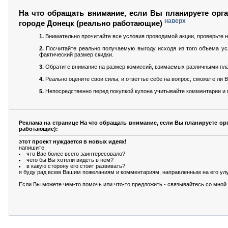
На что обращать внимание, если Вы планируете орга
наверх
городе Донецк (реально работающие)
1.
Внимательно прочитайте все условия проводимой акции, проверьте н
2.
Посчитайте реально получаемую выгоду исходя из того объема усл
фактический размер скидки.
3.
Обратите внимание на размер комиссий, взимаемых различными пла
4.
Реально оцените свои силы, и ответтье себе на вопрос, сможете ли
5.
Непосредственно перед покупкой купона учитывайте комментарии и м
Реклама на странице На что обращать внимание, если Вы планируете ор
работающие):
этот проект нуждается в новых идеях!
напишите:
что Вас более всего заинтересовало?
чего бы Вы хотели видеть в нем?
в какую сторону его стоит развивать?
я буду рад всем Вашим пожеланиям и комментариям, направленным на его ул
Если Вы можете чем-то помочь или что-то предложить - связывайтесь со мно