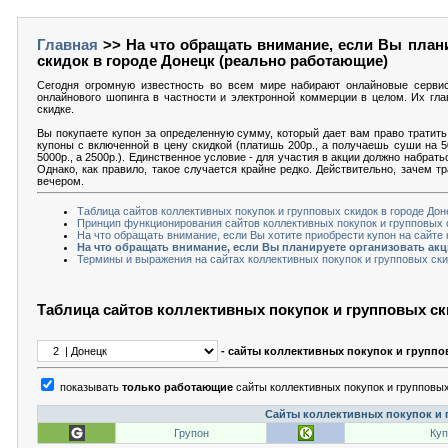
Главная
>> На что обращать внимание, если Вы плани
скидок в городе Донецк (реально работающие)
Сегодня огромную известность во всем мире набирают онлайновые серви
онлайнового шопинга в частности и электронной коммерции в целом. Их гла
скидке.
Вы покупаете купон за определенную сумму, который дает вам право тратить 
купоны с включенной в цену скидкой (платишь 200р., а получаешь суши на 5
5000р., а 2500р.). Единственное условие - для участия в акции должно набрат
Однако, как правило, такое случается крайне редко. Действительно, зачем т
вечером.
Таблица сайтов коллективных покупок и групповых скидок в городе До
Принцип функционирования сайтов коллективных покупок и групповых 
На что обращать внимание, если Вы хотите приобрести купон на сайте 
На что обращать внимание, если Вы планируете организовать ак
Термины и выражения на сайтах коллективных покупок и групповых ски
Таблица сайтов коллективных покупок и групповых ск
- сайты коллективных покупок и группо
показывать
только работающие
сайты коллективных покупок и групповых
Сайты коллективных покупок и 
Групон
Куп