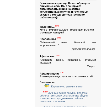
Реклама на странице На что обращать
внимание, если Вы планируете
организовать акцию на сайтах
коллективных покупок и групповых
скидок в городе Донецк (реально
работающие):
sms
Улыбнись...
Кого в природе больше - говорящих рыб или
молчащих женщин?
sms
Пословицы:
"Маленький пень большой воз
опрокидывает."
русская пословица.
sms
Афоризмы:
"Хорошие законы порождены дурными
нравами."
Тацит.
sms
Аффирмации:
Я легко реализую лучшие из возможностей!
Экономика:
Курсы иностранных валют
new
Лучшие биржи покупки-продажи-
обмена текстовых ссылок и статей для
комплексного продвижения сайта в
поисковых системах