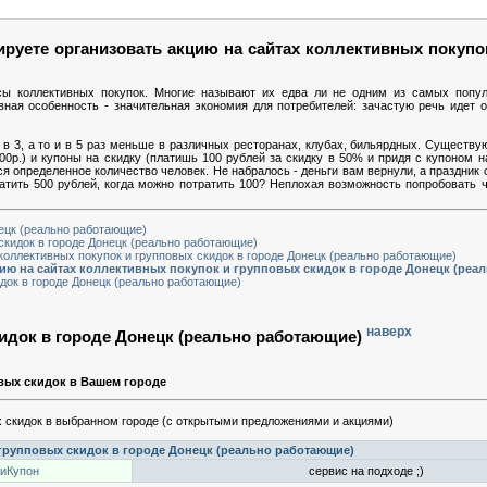
руете организовать акцию на сайтах коллективных покупо
сы коллективных покупок. Многие называют их едва ли не одним из самых попу
вная особенность - значительная экономия для потребителей: зачастую речь идет
в 3, а то и в 5 раз меньше в различных ресторанах, клубах, бильярдных. Существую
00р.) и купоны на скидку (платишь 100 рублей за скидку в 50% и придя с купоном 
ься определенное количество человек. Не набралось - деньги вам вернули, а праздник 
ратить 500 рублей, когда можно потратить 100? Неплохая возможность попробовать ч
нецк (реально работающие)
скидок в городе Донецк (реально работающие)
коллективных покупок и групповых скидок в городе Донецк (реально работающие)
цию на сайтах коллективных покупок и групповых скидок в городе Донецк (реа
док в городе Донецк (реально работающие)
наверх
идок в городе Донецк (реально работающие)
вых скидок в Вашем городе
 скидок в выбранном городе (с открытыми предложениями и акциями)
групповых скидок в городе Донецк (реально работающие)
иКупон
сервис на подходе ;)