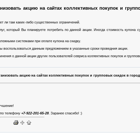
низовать акцию на сайтах коллективных покупок и групп
ет ли там каких-либо существенных ограничений.
уг, который Вы планируете потребить по данной акции. Иногда стоимость купона 
тежными системами при оплате купона на скидку.
 Вы воспользоваться данным предложением в указанные сроки проведния акции.
нения о данной акции других пользователей севриса коллективных покупок и группов
ганизовать акцию на сайтах коллективных покупок и групповых скидок в горо
учшение!
й по телефону
+7-922-201-65-28
. Заранее спасибо! :)