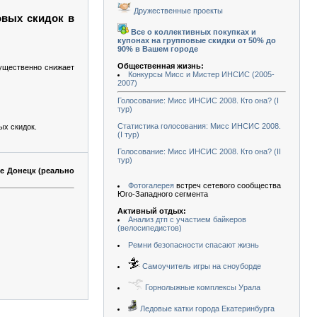
Дружественные проекты
овых скидок в
Все о коллективных покупках и
купонах на групповые скидки от 50% до
90% в Вашем городе
Общественная жизнь:
существенно снижает
Конкурсы Мисс и Мистер ИНСИС (2005-
2007)
Голосование: Мисс ИНСИС 2008. Кто она? (I
тур)
Статистика голосования: Мисс ИНСИС 2008.
ых скидок.
(I тур)
Голосование: Мисс ИНСИС 2008. Кто она? (II
тур)
де Донецк (реально
Фотогалерея
встреч сетевого сообщества
Юго-Западного сегмента
Активный отдых:
Анализ дтп с участием байкеров
(велосипедистов)
Ремни безопасности спасают жизнь
Самоучитель игры на сноуборде
Горнолыжные комплексы Урала
Ледовые катки города Екатеринбурга