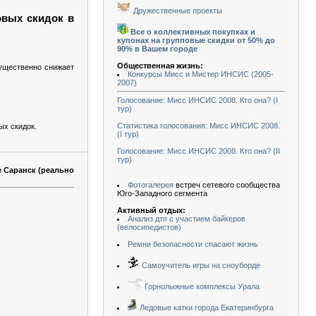
Дружественные проекты
овых скидок в
Все о коллективных покупках и
купонах на групповые скидки от 50% до
90% в Вашем городе
Общественная жизнь:
существенно снижает
Конкурсы Мисс и Мистер ИНСИС (2005-
2007)
Голосование: Мисс ИНСИС 2008. Кто она? (I
тур)
Статистика голосования: Мисс ИНСИС 2008.
ых скидок.
(I тур)
Голосование: Мисс ИНСИС 2008. Кто она? (II
тур)
е Саранск (реально
Фотогалерея
встреч сетевого сообщества
Юго-Западного сегмента
Активный отдых:
Анализ дтп с участием байкеров
(велосипедистов)
Ремни безопасности спасают жизнь
Самоучитель игры на сноуборде
Горнолыжные комплексы Урала
Ледовые катки города Екатеринбурга