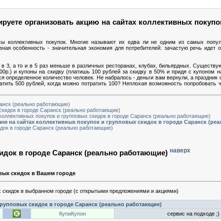
руете организовать акцию на сайтах коллективных покупо
сы коллективных покупок. Многие называют их едва ли не одним из самых попу
вная особенность - значительная экономия для потребителей: зачастую речь идет
в 3, а то и в 5 раз меньше в различных ресторанах, клубах, бильярдных. Существую
00р.) и купоны на скидку (платишь 100 рублей за скидку в 50% и придя с купоном 
ься определенное количество человек. Не набралось - деньги вам вернули, а праздник 
ратить 500 рублей, когда можно потратить 100? Неплохая возможность попробовать ч
ранск (реально работающие)
скидок в городе Саранск (реально работающие)
 коллективных покупок и групповых скидок в городе Саранск (реально работающие)
цию на сайтах коллективных покупок и групповых скидок в городе Саранск (ре
док в городе Саранск (реально работающие)
наверх
идок в городе Саранск (реально работающие)
вых скидок в Вашем городе
 скидок в выбранном городе (с открытыми предложениями и акциями)
рупповых скидок в городе Саранск (реально работающие)
КупиКупон
сервис на подходе ;)