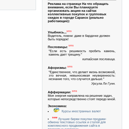
Реклама на странице На что обращать
внимание, если Вы планируете
организовать акцию на сайтах
коллективных покупок и групповых
скидок в городе Саранск (реально
работающие):
sms
Улыбнись...
Водитель, помни: даже в бардачке должен
быть порядок!
sms
Пословицы:
"Если есть решимость пробить камень,
камень дает трещину."
китайская пословица.
sms
Афоризмы:
"Единственное, что делает жизнь возможной,
это вечная, невыносимая неуверенность:
незнание того, что случится дальше."
Урсула Ле Гунн.
sms
Аффирмации:
Моя энергия направлена на решение задач,
которые непосредственно стоят передо мной.
Экономика:
Курсы иностранных валют
new
Лучшие биржи покупки-продажи-
обмена текстовых ссылок и статей для
комплексного продвижения сайта в