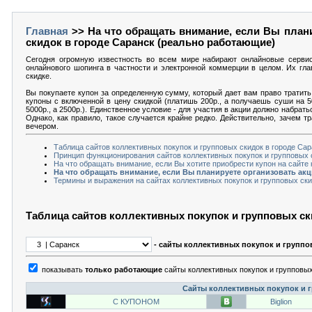
Главная
>> На что обращать внимание, если Вы плани
скидок в городе Саранск (реально работающие)
Сегодня огромную известность во всем мире набирают онлайновые серви
онлайнового шопинга в частности и электронной коммерции в целом. Их гла
скидке.
Вы покупаете купон за определенную сумму, который дает вам право тратить 
купоны с включенной в цену скидкой (платишь 200р., а получаешь суши на 5
5000р., а 2500р.). Единственное условие - для участия в акции должно набрат
Однако, как правило, такое случается крайне редко. Действительно, зачем т
вечером.
Таблица сайтов коллективных покупок и групповых скидок в городе Са
Принцип функционирования сайтов коллективных покупок и групповых 
На что обращать внимание, если Вы хотите приобрести купон на сайте
На что обращать внимание, если Вы планируете организовать ак
Термины и выражения на сайтах коллективных покупок и групповых ски
Таблица сайтов коллективных покупок и групповых ск
- сайты коллективных покупок и группо
показывать
только работающие
сайты коллективных покупок и групповых
Сайты коллективных покупок и г
С КУПОНОМ
Biglion