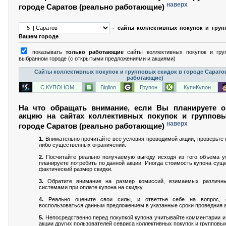
наверх
городе Саратов (реально работающие)
- сайты коллективных покупок и груп
Вашем городе
показывать
только работающие
сайты коллективных покупок и гру
выбранном городе (с открытыми предложениями и акциями)
Сайты коллективных покупок и групповых скидок в городе Сарато
работающие)
С КУПОНОМ
Biglion
Групон
КупиКупон
На что обращать внимание, если Вы планируете о
акцию на сайтах коллективных покупок и группов
наверх
городе Саратов (реально работающие)
1.
Внимательно прочитайте все условия проводимой акции, проверьте н
либо существенных ограничений.
2.
Посчитайте реально получаемую выгоду исходя из того объема ус
планируете потребить по данной акции. Иногда стоимость купона сущ
фактический размер скидки.
3.
Обратите внимание на размер комиссий, взимаемых различн
системами при оплате купона на скидку.
4.
Реально оцените свои силы, и ответтье себе на вопрос,
воспользоваться данным предложением в указанные сроки проведния а
5.
Непосредственно перед покупкой купона учитывайте комментарии и
акции других пользователей севриса коллективных покупок и групповых