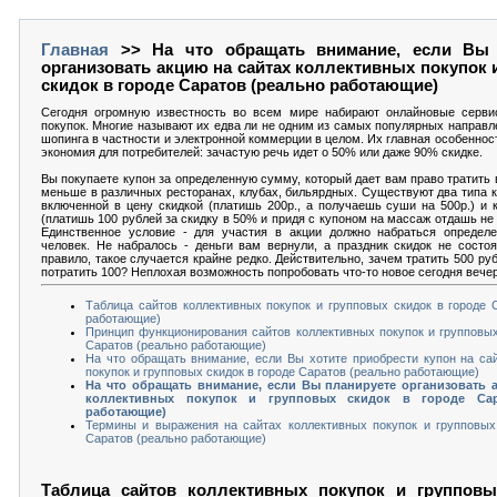
Главная
>> На что обращать внимание, если Вы 
организовать акцию на сайтах коллективных покупок 
скидок в городе Саратов (реально работающие)
Сегодня огромную известность во всем мире набирают онлайновые серви
покупок. Многие называют их едва ли не одним из самых популярных направл
шопинга в частности и электронной коммерции в целом. Их главная особеннос
экономия для потребителей: зачастую речь идет о 50% или даже 90% скидке.
Вы покупаете купон за определенную сумму, который дает вам право тратить в 
меньше в различных ресторанах, клубах, бильярдных. Существуют два типа к
включенной в цену скидкой (платишь 200р., а получаешь суши на 500р.) и 
(платишь 100 рублей за скидку в 50% и придя с купоном на массаж отдашь не 5
Единственное условие - для участия в акции должно набраться определе
человек. Не набралось - деньги вам вернули, а праздник скидок не состоя
правило, такое случается крайне редко. Действительно, зачем тратить 500 ру
потратить 100? Неплохая возможность попробовать что-то новое сегодня вече
Таблица сайтов коллективных покупок и групповых скидок в городе 
работающие)
Принцип функционирования сайтов коллективных покупок и групповых
Саратов (реально работающие)
На что обращать внимание, если Вы хотите приобрести купон на са
покупок и групповых скидок в городе Саратов (реально работающие)
На что обращать внимание, если Вы планируете организовать 
коллективных покупок и групповых скидок в городе Сар
работающие)
Термины и выражения на сайтах коллективных покупок и групповых
Саратов (реально работающие)
Таблица сайтов коллективных покупок и групповы