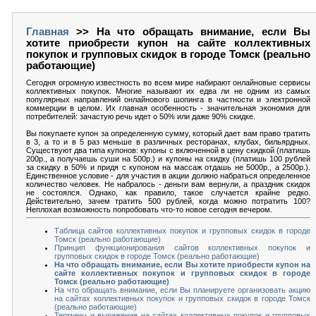
Главная
>> На что обращать внимание, если Вы
хотите приобрести купон на сайте коллективных
покупок и групповых скидок в городе Томск (реально
работающие)
Сегодня огромную известность во всем мире набирают онлайновые сервисы
коллективных покупок. Многие называют их едва ли не одним из самых
популярных направлений онлайнового шопинга в частности и электронной
коммерции в целом. Их главная особенность - значительная экономия для
потребителей: зачастую речь идет о 50% или даже 90% скидке.
Вы покупаете купон за определенную сумму, который дает вам право тратить
в 3, а то и в 5 раз меньше в различных ресторанах, клубах, бильярдных.
Существуют два типа купонов: купоны с включенной в цену скидкой (платишь
200р., а получаешь суши на 500р.) и купоны на скидку (платишь 100 рублей
за скидку в 50% и придя с купоном на массаж отдашь не 5000р., а 2500р.).
Единственное условие - для участия в акции должно набраться определенное
количество человек. Не набралось - деньги вам вернули, а праздник скидок
не состоялся. Однако, как правило, такое случается крайне редко.
Действительно, зачем тратить 500 рублей, когда можно потратить 100?
Неплохая возможность попробовать что-то новое сегодня вечером.
Таблица сайтов коллективных покупок и групповых скидок в городе
Томск (реально работающие)
Принцип функционирования сайтов коллективных покупок и
групповых скидок в городе Томск (реально работающие)
На что обращать внимание, если Вы хотите приобрести купон на
сайте коллективных покупок и групповых скидок в городе
Томск (реально работающие)
На что обращать внимание, если Вы планируете организовать акцию
на сайтах коллективных покупок и групповых скидок в городе Томск
(реально работающие)
Термины и выражения на сайтах коллективных покупок и групповых