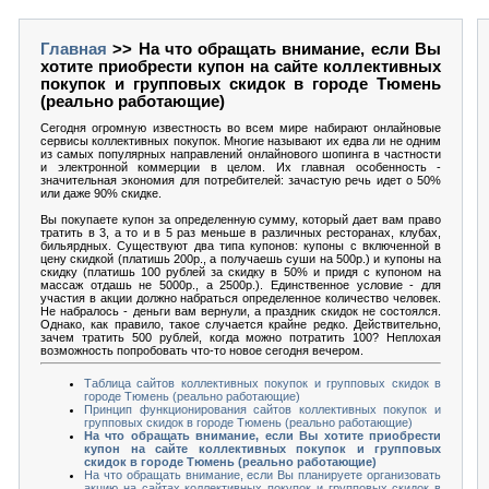
Главная
>> На что обращать внимание, если Вы
хотите приобрести купон на сайте коллективных
покупок и групповых скидок в городе Тюмень
(реально работающие)
Сегодня огромную известность во всем мире набирают онлайновые
сервисы коллективных покупок. Многие называют их едва ли не одним
из самых популярных направлений онлайнового шопинга в частности
и электронной коммерции в целом. Их главная особенность -
значительная экономия для потребителей: зачастую речь идет о 50%
или даже 90% скидке.
Вы покупаете купон за определенную сумму, который дает вам право
тратить в 3, а то и в 5 раз меньше в различных ресторанах, клубах,
бильярдных. Существуют два типа купонов: купоны с включенной в
цену скидкой (платишь 200р., а получаешь суши на 500р.) и купоны на
скидку (платишь 100 рублей за скидку в 50% и придя с купоном на
массаж отдашь не 5000р., а 2500р.). Единственное условие - для
участия в акции должно набраться определенное количество человек.
Не набралось - деньги вам вернули, а праздник скидок не состоялся.
Однако, как правило, такое случается крайне редко. Действительно,
зачем тратить 500 рублей, когда можно потратить 100? Неплохая
возможность попробовать что-то новое сегодня вечером.
Таблица сайтов коллективных покупок и групповых скидок в
городе Тюмень (реально работающие)
Принцип функционирования сайтов коллективных покупок и
групповых скидок в городе Тюмень (реально работающие)
На что обращать внимание, если Вы хотите приобрести
купон на сайте коллективных покупок и групповых
скидок в городе Тюмень (реально работающие)
На что обращать внимание, если Вы планируете организовать
акцию на сайтах коллективных покупок и групповых скидок в