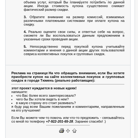
объема услуг, который Вы планируете потребить по данной
акции. Иногда стоимость купона существенно снижает
фактический размер скидки.
3.
Обратите внимание на размер комиссий, взимаемых
различными платежными системами при оплате купона на
скидку.
4.
Реально оцените свои силы, и ответтье себе на вопрос,
сможете ли Вы воспользоваться данным предложением в
указанные сроки проведния акции.
5.
Непосредственно перед покупкой купона учитывайте
комментарии и мнения о данной акции других пользователей
севриса коллективных покупок и групповых скидок.
Реклама на странице На что обращать внимание, если Вы хотите
приобрести купон на сайте коллективных покупок и групповых
скидок в городе Тюмень (реально работающие):
этот проект нуждается в новых идеях!
напишите:
что Вас более всего заинтересовало?
чего бы Вы хотели видеть в нем?
в какую сторону его стоит развивать?
я буду рад всем Вашим пожеланиям и комментариям, направленным
на его улучшение!
Если Вы можете чем-то помочь или что-то предложить - связывайтесь
со мной по телефону
+7-922-201-65-28
. Заранее спасибо! :)