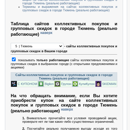
городе Тюмень (реально работающие)
Термины и выражения на сайтах коллективных покупок и
групповых скидок в городе Тюмень (реально работающие)
Таблица сайтов коллективных покупок и
групповых скидок в городе Тюмень (реально
наверх
работающие)
- сайты коллективных покупок и
групповых скидок в Вашем городе
показывать
только работающие
сайты коллективных покупок и
групповых скидок в выбранном городе (с открытыми предложениями и
акциями)
Сайты коллективных покупок и групповых скидок в городе
Тюмень (реально работающие)
С КУПОНОМ
Biglion
Групон
КупиКупон
SKIDMAN
На что обращать внимание, если Вы хотите
приобрести купон на сайте коллективных
покупок и групповых скидок в городе Тюмень
наверх
(реально работающие)
1.
Внимательно прочитайте все условия проводимой акции,
проверьте нет ли там каких-либо существенных ограничений.
2.
Посчитайте реально получаемую выгоду исходя из того