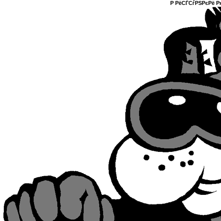
Р РёСЃСѓРЅРєРё Р