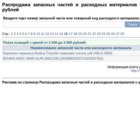
Распродажа запасных частей и расходных материалов 
рублей
Введите парт номер запасной части или товарный код расходного материала:
Стр.:
1
2
3
4
5
6
7
8
9
10
11
12
13
14
15
16
17
18
19
20
21
22
23
24
25
26
27
28
Показ позиций с ценой от 2 500 до 3 000 рублей:
Наименование запасной части или расходного материала
Коротрон переноса Konica Transfer separator corona unit (40LA-2600)
BOARD ASSY, MAIN St.Ph.890/1290 (2036865/2037215/2037352)
Информация взята с
http:
Реклама на странице Распродажа запасных частей и расходных материалов с ц