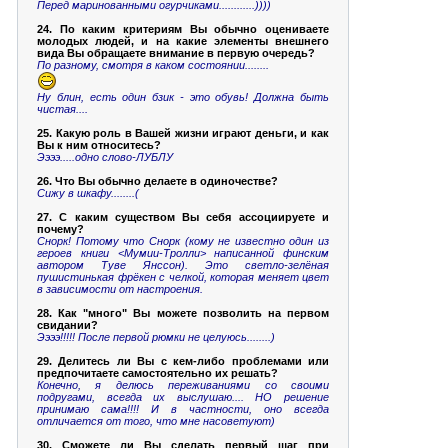
Перед маринованными огурчиками............))))
24. По каким критериям Вы обычно оцениваете
молодых людей, и на какие элементы внешнего
вида Вы обращаете внимание в первую очередь?
По разному, смотря в каком состоянии........
Ну блин, есть один бзик - это обувь! Должна быть
чистая....
25. Какую роль в Вашей жизни играют деньги, и как
Вы к ним относитесь?
Ээээ.....одно слово-ЛУБЛУ
26. Что Вы обычно делаете в одиночестве?
Сижу в шкафу........(
27. С каким существом Вы себя ассоциируете и
почему?
Снорк! Потому что Снорк (кому не известно один из
героев книги <Мумии-Тролли> написанной финским
автором Туве Янссон). Это светло-зелёная
пушистинькая фрёкен с челкой, которая меняет цвет
в зависимости от настроения.
28. Как "много" Вы можете позволить на первом
свидании?
Ээээ!!!!! После первой рюмки не целуюсь........)
29. Делитесь ли Вы с кем-либо проблемами или
предпочитаете самостоятельно их решать?
Конечно, я делюсь переживаниями со своими
подругами, всегда их выслушаю.... НО решение
принимаю сама!!!! И в частности, оно всегда
отличается от того, что мне насоветуют)
30. Сможете ли Вы сделать первый шаг при