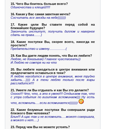
15. Чего Вы боитесь больше всего?
Одиночества и клещей!!!!!
16. Какая у Вас самая заветная мечта?
Сосчитать все звезды на небе)))))))
17. Какие цели Вы ставите перед собой на
ближайшее будущее?
Закончить институт, получить диплом и наверное
сдать на права........)
18. Какие поступки Вы, скорее всего, никогда не
простите?
Предательство и измену...................(
19. Как Вы даете людям понять, что Вы их любите?
Люблю, не доказывая) Главное чувствовать))
И Люблю не сомтря ни на что
20. Вы любите находиться в центре внимания или
предпочитаете оставаться в тени?
Я люблю находится в центре внимания, меня трудно
забыть....)))) А в тени люблю только после жары
расслабится!!!!
21. Умеете ли Вы отдыхать и как Вы это делаете?
Ооооо!!! Что, что, а это я умею!!!! Отдыхаем так, что
с утра события по визиткам вспоминаем))) Ну есть
что, вспомнить.....если вспоминается)))))))
22. Какие безумные поступки Вы совершали ради
близкого Вам человека?
Блин!!! А щас так и не вспомнить.....может совершала,
а может и нет.....)
23. Перед чем Вы не можете устоять?