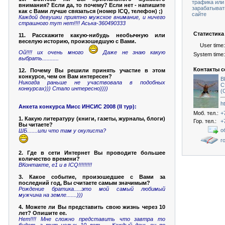
трафика или
внимания? Если да, то почему? Если нет - напишите
зарабатыват
как с Вами лучше связаться (номер ICQ, телефон) ;)
сайте
Каждой девушки приятно мужское внимание, и ничего
страшного тут нет!!!! Аська-360490333
Статистика 
11. Расскажите какую-нибудь необычную или
веселую историю, произошедшую с Вами.
User time:
Ой!!!! их очень много
Даже не знаю какую
System time:
выбрать...........
Контакты с
12. Почему Вы решили принять участие в этом
конкурсе, чем он Вам интересен?
В
Никогда раньше не участвовала в подобных
С
конкурсах))) Стало интересно))))
(
ht
Анкета конкурса Мисс ИНСИС 2008 (II тур):
Моб. тел.:
+
1. Какую литературу (книги, газеты, журналы, блоги)
Гор. тел.:
+
Вы читаете?
о
ШБ.......или что там у окулиста?
г
2. Где в сети Интернет Вы проводите большее
количество времени?
ВКонтакте, е1 и в ICQ!!!!!!!!!
3. Какое событие, произошедшее с Вами за
последний год, Вы считаете самым значимым?
Рождение братика.....это мой самый любимый
мужчина на земле.......)))
4. Можете ли Вы представить свою жизнь через 10
лет? Опишите ее.
Нет!!!! Мне сложно представить что завтра то