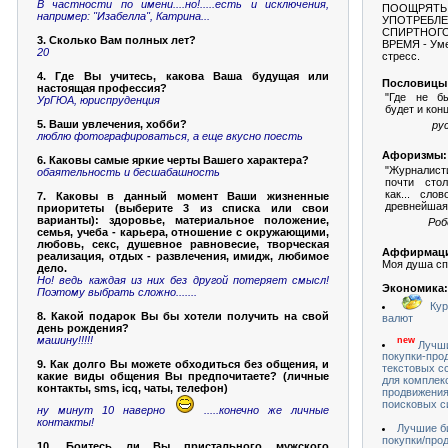
В частности по имени....но!.....есть и исключения,
ПООЩPЯТЬ
например: "Изабелла", Катрина...
УПОТPЕБЛ
СПИPТНОГО
3. Сколько Вам полных лет?
ВPЕМЯ - Ум
20
стресс.
4. Где Вы учитесь, какова Ваша будущая или
Пословицы
настоящая профессия?
"Где не б
УрГЮА, юриспруденция
будет и конц
5. Ваши увлечения, хобби?
ру
люблю фотографироваться, а еще вкусно поесть
Афоризмы:
6. Каковы самые яркие черты Вашего характера?
"Журналист
обаятельность и бесшабашность
почти сто
как... сло
7. Каковы в данный момент Ваши жизненные
древнейшая
приоритеты (выберите 3 из списка или свои
варианты): здоровье, материальное положение,
Роб
семья, учеба - карьера, отношение с окружающими,
любовь, секс, душевное равновесие, творческая
Аффирмац
реализация, отдых - развлечения, имидж, любимое
Моя душа сп
дело.
Но! ведь каждая из них без другой потеряет смысл!
Экономика:
Поэтому выбрать сложно.......
Кур
8. Какой подарок Вы бы хотели получить на свой
валют
день рождения?
машину!!!!!
new
Лучш
покупки-про
9. Как долго Вы можете обходиться без общения, и
текстовых с
какие виды общения Вы предпочитаете? (личные
для комплек
контакты, sms, icq, чаты, телефон)
продвижения
поисковых с
ну минут 10 наверно
.....конечно же личные
контакты!
Лучшие б
покупки/про
10. Боитесь ли Вы пристального мужского