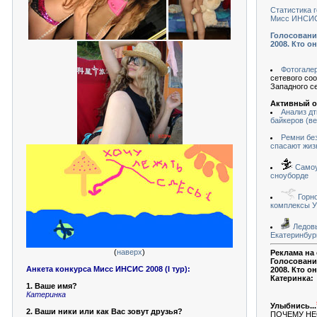
Статистика 
Мисс ИНСИС 
Голосовани
2008. Кто он
Фотогале
сетевого со
Западного с
Активный о
Анализ дт
байкеров (в
Ремни бе
спасают жиз
Самоу
сноуборде
Горн
комплексы У
Ледовы
Екатеринбур
(
наверх
)
Реклама на
Голосовани
Анкета конкурса Мисс ИНСИС 2008 (I тур):
2008. Кто она
Катеринка:
1. Ваше имя?
Катеринка
Улыбнись...
2. Ваши ники или как Вас зовут друзья?
ПОЧЕМУ Н