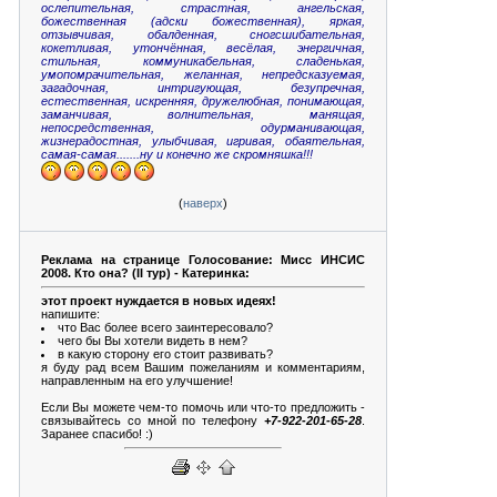
ослепительная, страстная, ангельская,
божественная (адски божественная), яркая,
отзывчивая, обалденная, сногсшибательная,
кокетливая, утончённая, весёлая, энергичная,
стильная, коммуникабельная, сладенькая,
умопомрачительная, желанная, непредсказуемая,
загадочная, интригующая, безупречная,
естественная, искренняя, дружелюбная, понимающая,
заманчивая, волнительная, манящая,
непосредственная, одурманивающая,
жизнерадостная, улыбчивая, игривая, обаятельная,
самая-самая.......ну и конечно же скромняшка!!!
(
наверх
)
Реклама на странице Голосование: Мисс ИНСИС
2008. Кто она? (II тур) - Катеринка:
этот проект нуждается в новых идеях!
напишите:
что Вас более всего заинтересовало?
чего бы Вы хотели видеть в нем?
в какую сторону его стоит развивать?
я буду рад всем Вашим пожеланиям и комментариям,
направленным на его улучшение!
Если Вы можете чем-то помочь или что-то предложить -
связывайтесь со мной по телефону
+7-922-201-65-28
.
Заранее спасибо! :)