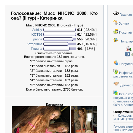
Голосование: Мисс ИНСИС 2008. Кто
Главная
она? (II тур) - Катеринка
Услуги
Мисс ИНСИС 2008. Кто она? (II тур)
Ashley
611
[ 22.4% ]
Покупай 
KOT86
614
[ 22.5% ]
panna
555
[ 20.3% ]
Популяр
Катеринка
459
[ 16.8% ]
Полина
491
[ 18% ]
Статистика голосования:
Всего проголосовалo
182
пользователя.
"0"
баллов выставили
0
раз.
Популярн
"1"
балл выставили
182
раза.
"2"
балла выставили
182
раза.
Информа
"3"
балла выставили
182
раза.
рассылки на 
"4"
балла выставили
182
раза.
"5"
баллов выставили
182
раза.
Дружест
Всего было выставлено
2730
баллов.
Все о ко
покупках и к
групповые с
Катеринка
90% в Вашем
Общественн
Конкурсы
ИНСИС (200
Голосовани
2008. Кто она