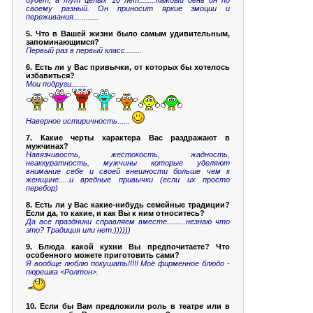
будет, а тут целых 10 лет........Каждый день он по
своему разный. Он приносит яркие эмоции и
переживания............
5. Что в Вашей жизни было самым удивительным,
запоминающимся?
Первый раз в первый класс........
6. Есть ли у Вас привычки, от которых бы хотелось
избавиться?
Мои подруги........
Наверное истиричность......
7. Какие черты характера Вас раздражают в
мужчинах?
Навязчивость, жестокость, жадность,
неаккуратность, мужчины которые уделяют
внимание себе и своей внешности больше чем к
женщине.....и вредные привычки (если их просто
перебор)
8. Есть ли у Вас какие-нибудь семейные традиции?
Если да, то какие, и как Вы к ним относитесь?
Да все праздники справляем вместе.........незнаю что
это? Традиция или нет.))))))
9. Блюда какой кухни Вы предпочитаете? Что
особенного можете приготовить сами?
Я вообще люблю покушать!!!!! Моё фирменное блюдо -
пюрешка <Ролтон>.
10. Если бы Вам предложили роль в театре или в