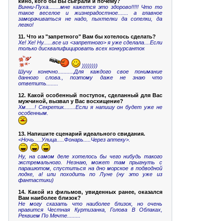
кино, кого бы Вы сыграли и почему?
Винни-Пуха........мне кажется это здорово!!!!! Что то
такое веселое и жизнерадостное....... а главное
заморачиваться не надо, пыхтелки да сопелки, да
легко!
11. Что из "запретного" Вам бы хотелось сделать?
Хе! Хе! Ну......все из <запретного> я уже сделала....Если
только дисквалифицировать всех конкурсанток
))))))))
Шучу конечно...........Для каждого свое понимание
данного слова., поэтому даже не знаю что
ответить........
12. Какой особенный поступок, сделанный для Вас
мужчиной, вызвал у Вас восхищение?
Хм......! Секретик........Если я напишу он будет уже не
особенным.
13. Напишите сценарий идеального свидания.
<Ночь.....Улица.....Фонарь.....Через аптеку>.
Ну, на самом деле хотелось бы чего нибудь такого
экстремального. Незнаю, может там прыгнуть с
парашютом, спуститься на дно морское в подводной
лодке, а! или походить по Луне (ну это уже из
фантастики)
14. Какой из фильмов, увиденных ранее, оказался
Вам наиболее близок?
Не могу сказать что наиболее близок, но очень
нравится Честная Куртизанка, Голова В Облаках,
Реквием По Мечте.........