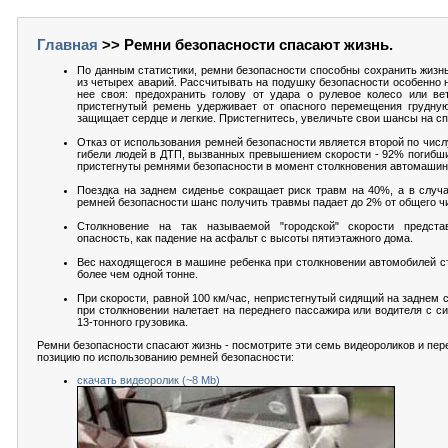
Главная
>> Ремни безопасности спасают жизнь.
По данным статистики, ремни безопасности способны сохранить жизнь
из четырех аварий. Рассчитывать на подушку безопасности особенно н
нее своя: предохранить голову от удара о рулевое колесо или ве
пристегнутый ремень удерживает от опасного перемещения грудную
защищает сердце и легкие. Пристегнитесь, увеличьте свои шансы на с
Отказ от использования ремней безопасности является второй по числ
гибели людей в ДТП, вызванных превышением скорости - 92% погибш
пристегнуты ремнями безопасности в момент столкновения автомашин
Поездка на заднем сиденье сокращает риск травм на 40%, а в случ
ремней безопасности шанс получить травмы падает до 2% от общего ч
Столкновение на так называемой "городской" скорости предст
опасность, как падение на асфальт с высоты пятиэтажного дома.
Вес находящегося в машине ребенка при столкновении автомобилей с
более чем одной тонне.
При скорости, равной 100 км/час, непристегнутый сидящий на заднем 
при столкновении налетает на переднего пассажира или водителя с си
13-тонного грузовика.
Ремни безопасности спасают жизнь - посмотрите эти семь видеороликов и пе
позицию по использованию ремней безопасности:
скачать видеоролик (~8 Mb)