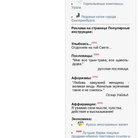
Горнолыжные комплексы
Урала
Ледовые катки города
Екатеринбурга
Реклама на странице Популярные
инструкции:
sms
Улыбнись...
Отдохнем на той Свете...
sms
Пословицы:
"Мне все трын-трава, все щавель-
дудка."
русская пословица.
sms
Афоризмы:
"Любовь замужней женщины -
великая вещь. Женатым мужчинам
такое и не снилось."
Оскар Уайльд.
sms
Аффирмации:
Я уважаю свои мысли, чувства,
действия и высказывания!
Экономика:
Курсы иностранных валют
new
Лучшие биржи покупки-
продажи-обмена текстовых ссылок и