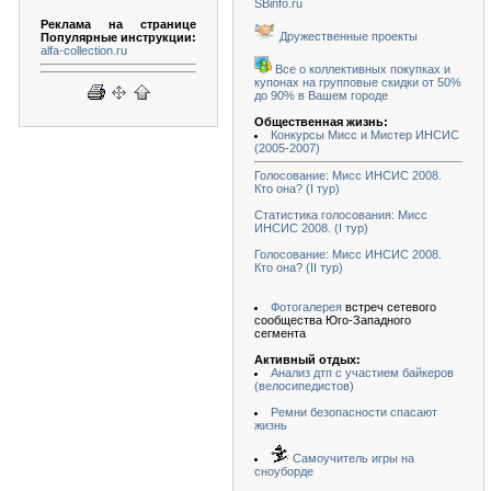
SBinfo.ru
Реклама на странице
Дружественные проекты
Популярные инструкции:
alfa-collection.ru
Все о коллективных покупках и
купонах на групповые скидки от 50%
до 90% в Вашем городе
Общественная жизнь:
Конкурсы Мисс и Мистер ИНСИС
(2005-2007)
Голосование: Мисс ИНСИС 2008.
Кто она? (I тур)
Статистика голосования: Мисс
ИНСИС 2008. (I тур)
Голосование: Мисс ИНСИС 2008.
Кто она? (II тур)
Фотогалерея
встреч сетевого
сообщества Юго-Западного
сегмента
Активный отдых:
Анализ дтп с участием байкеров
(велосипедистов)
Ремни безопасности спасают
жизнь
Самоучитель игры на
сноуборде