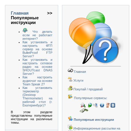
Главная
>>
Популярные
инструкции
Что делать
если не работает
интернет?
Как установить и
настроить ФТП
сервер на основе
BulletProof FTP
Server?
Как установить и
настроить сетевое
радио на основе
SHOUTcast DNAS
Главная
Server?
Как настроить
Услуги
аудиочат на основе
Team Speak 2?
Как установить
Покупай / продавай
термометр
(Desktop
Популярные сервисы:
Thermometer) на
рабочий стол (г.
Екатеринбург)?
В этом разделе
представлены популярные
инструкции на различные
Популярные инструкции
темы.
Информационные рассылки на