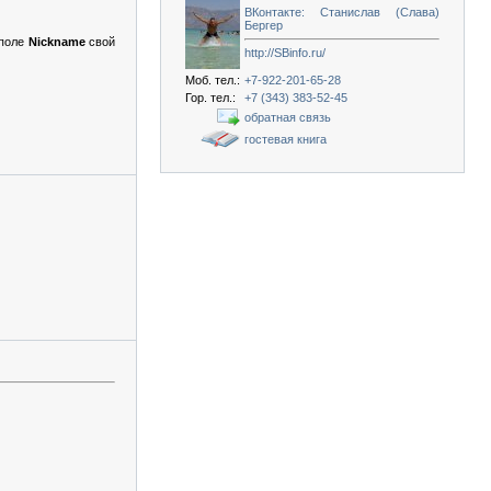
ВКонтакте: Станислав (Слава)
Бергер
в поле
Nickname
свой
http://SBinfo.ru/
Моб. тел.:
+7-922-201-65-28
Гор. тел.:
+7 (343) 383-52-45
обратная связь
гостевая книга