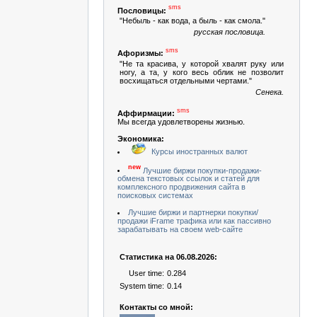
sms
Пословицы:
"Небыль - как вода, а быль - как смола."
русская пословица.
sms
Афоризмы:
"Не та красива, у которой хвалят руку или
ногу, а та, у кого весь облик не позволит
восхищаться отдельными чертами."
Сенека.
sms
Аффирмации:
Мы всегда удовлетворены жизнью.
Экономика:
Курсы иностранных валют
new
Лучшие биржи покупки-продажи-
обмена текстовых ссылок и статей для
комплексного продвижения сайта в
поисковых системах
Лучшие биржи и партнерки покупки/
продажи iFrame трафика или как пассивно
зарабатывать на своем web-сайте
Статистика на 06.08.2026:
User time:
0.284
System time:
0.14
Контакты со мной: