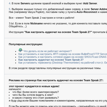
4.
В поле
Servers
щелкнем правой кнопкой и выберем пункт
Add Server
.
5.
Выберем мышью только что добавленный нами сервер, в поле
Server Addr
Ник (например Vasya Pupkin), поставим галку у пункта
Auto-Reconnect
и нажи
Все - клиент Team Speak 2 настроен и готов к работе!
З.Ы. Если в поле
Nickname
ничего не указанно, то для коннекта поставьте галк
Общайтесь...;)
Инструкцию
"Как настроить аудиочат на основе Team Speak 2?"
прочитали
Популярные инструкции:
Что делать если не работает интернет?
Как установить и настроить ФТП сервер на основе BulletProof FTP Serve
Как установить и настроить сетевое радио на основе SHOUTcast DNAS 
Как настроить аудиочат на основе Team Speak 2?
Как установить термометр (Desktop Thermometer) на рабочий стол (г. Е
В этом разделе представлены популярные инструкции на различные темы.
Реклама на странице Как настроить аудиочат на основе Team Speak 2?:
этот проект нуждается в новых идеях!
напишите:
что Вас более всего заинтересовало?
чего бы Вы хотели видеть в нем?
в какую сторону его стоит развивать?
я буду рад всем Вашим пожеланиям и комментариям, направленным на его ул
Если Вы можете чем-то помочь или что-то предложить - связывайтесь со мно