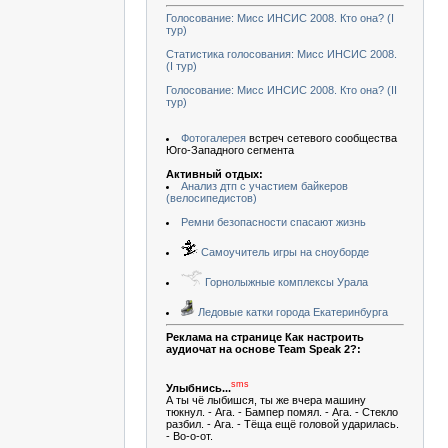
Голосование: Мисс ИНСИС 2008. Кто она? (I
тур)
Статистика голосования: Мисс ИНСИС 2008.
(I тур)
Голосование: Мисс ИНСИС 2008. Кто она? (II
тур)
Фотогалерея
встреч сетевого сообщества
Юго-Западного сегмента
Активный отдых:
Анализ дтп с участием байкеров
(велосипедистов)
Ремни безопасности спасают жизнь
Самоучитель игры на сноуборде
Горнолыжные комплексы Урала
Ледовые катки города Екатеринбурга
Реклама на странице Как настроить
аудиочат на основе Team Speak 2?:
sms
Улыбнись...
А ты чё лыбишся, ты же вчера машину
тюкнул. - Ага. - Бампер помял. - Ага. - Стекло
разбил. - Ага. - Тёща ещё головой ударилась.
- Во-о-от.