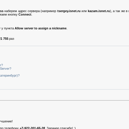
ess
наберем адрес сервера (например
tsergey.isnet.ru
или
kazam.isnet.ru
), а так же 
маем кнопку
Connect
.
у у пункта
Allow server to assign a nickname
.
21 755
раз
r?
Server?
катеринбург)?
учшение!
й по телефону
+7-922-201-65-28
. Заранее спасибо! :)