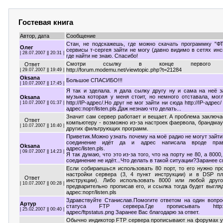
Гостевая книга
Автор, дата
Сообщение
Стан, не подскажешь, где можно скачать программку "Ф
Олег
сервисы т-сергея зайти не могу (давно видимо в сетях инс
| 28.07.2007 || 20:31 |
где найти не знаю. Спасибо!
Смотри ссылку в конце первого
Ответ
http://forum.modemu.net/viewtopic.php?t=21284
| 29.07.2007 || 19:49 |
Oksana
Большое СПАСИБО!!!
| 10.07.2007 || 17:45 |
Я так и зделала. я дала сылку другу ну и сама на неё з
музыка которая у меня стоит, но немного отставала, мог
Oksana
http://IP-адрес/.Но друг не мог зайти ни сюда http://IP-адрес/ 
| 10.07.2007 || 01:37 |
адрес:порт/listen.pls.Даж незнаю что делать...
Значит сам сервер работает и вещает. А проблема заключа
Ответ
компьютеру - возможно из-за настроек фаервола, брандма
| 10.07.2007 || 16:40 |
других фильтрующих программ.
Приветик.Можно узнать почему на моё радио не могут зайти
соединение идёт да и адрес написала вроде правил
Oksana
адрес/listen.pls.
| 09.07.2007 || 14:23 |
Я так думаю, что это из-за того, что на порту не 80, а 8000
соединение не идёт...Что делать в такой ситуации?Заранее 
Если собираешься использовать 80 порт, то его нужно пр
настройки сервера (3, 4 пункт инструкции) и в DSP пл
Ответ
инструкции). Либо использовать 8000 или любой друго
| 10.07.2007 || 00:28 |
предварительно прописав его, и ссылка тогда будет выглядет
адрес:порт/listen.pls
Здравствуйте Станислав.Помогите ответом на один вопро
Артур
статуса FTP сервера.Где прописывать http://sbin
| 25.02.2007 || 00:40 |
адрес/ftpstatus.png Заранее Вас благодарю за ответ.
Обычно индикотор FTP сервера прописывают на форумах у 