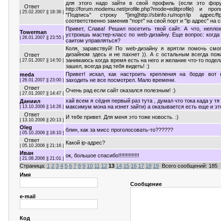
для этого надо зайти в свой профиль (если это фо
Ответ
http://forum.modemu.net/profile.php?mode=editprofile) и п
| 25.02.2007 || 18:36 |
"Подпись" строку "[img]http://sbinfo.ru/порт/ip адрес/ftps
соответственно заменив "порт" на свой порт и "ip адрес" на с
Привет, Слава! Решил посетить твой сайт. А что, непло
Towerman
устроишь мастер-класс по web-дизайну. Еще вопрос: когд
| 26.01.2007 || 23:55 |
саитом управляться?
Коля, заравствуй! По web-дизайну я врятли помочь смо
дизайном здесь и не пахнет )). А с остальным всегда по
Ответ
занимаюсь когда время есть на него и желание что-то подел
| 27.01.2007 || 14:50 |
зашел, всегда рад тебя видеть! :)
Привет! искал, как настроить крепления на борде вот 
meda
заходить не все посмотрел. Мало времени.
| 26.01.2007 || 23:00 |
Ответ
Очень рад если сайт оказался полезным! :)
| 27.01.2007 || 14:47 |
хай всем я сёдня первый раз тута , думал что тока када у т
Даниил
максимум мона на изнет зайти) а оказывается есть еще и эт
| 13.10.2006 || 14:26 |
Ответ
И тебе привет. Для меня это тоже новость. :)
| 13.10.2006 || 20:13 |
Oleg
блин, как за мисс проголосовать-то??????
| 05.10.2006 || 18:10 |
Ответ
Какой ip-адрес?
| 05.10.2006 || 21:16 |
Иван
ок, большое спасибо!!!!!!!!!!!!!!
| 21.08.2006 || 21:01 |
Страница:
1
2
3
4
5
6
7
8
9
10
11
12
13
14
15
16
17
18
19
Всего сообщений: 185
Имя
Сообщение
e-mail
Код