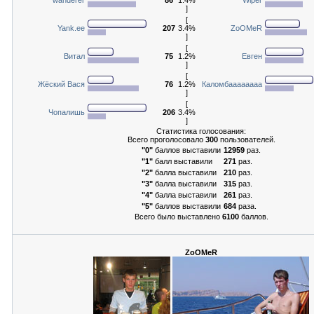
]
[
Yank.ee
207
3.4%
ZoOMeR
]
[
Витал
75
1.2%
Евген
]
[
Жёский Вася
76
1.2%
Каломбаааааааа
]
[
Чопалишь
206
3.4%
]
Статистика голосования:
Всего проголосовало
300
пользователей.
"0"
баллов выставили
12959
раз.
"1"
балл выставили
271
раз.
"2"
балла выставили
210
раз.
"3"
балла выставили
315
раз.
"4"
балла выставили
261
раз.
"5"
баллов выставили
684
раза.
Всего было выставлено
6100
баллов.
ZoOMeR