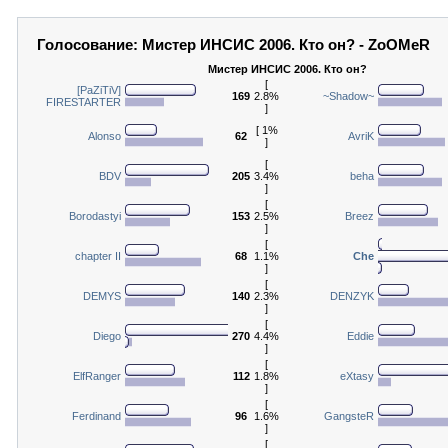
Голосование: Мистер ИНСИС 2006. Кто он? - ZoOMeR
Мистер ИНСИС 2006. Кто он?
[
[PaZiTiV]
169
2.8%
~Shadow~
FIRESTARTER
]
[ 1%
Alonso
62
AvriK
]
[
BDV
205
3.4%
beha
]
[
Borodastyi
153
2.5%
Breez
]
[
chapter II
68
1.1%
Che
]
[
DEMYS
140
2.3%
DENZYK
]
[
Diego
270
4.4%
Eddie
]
[
ElfRanger
112
1.8%
eXtasy
]
[
Ferdinand
96
1.6%
GangsteR
]
[