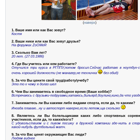
(
наверх
)
1. Ваше имя или как Вас зовут?
Костя
2. Ваши ники или как Вас зовут друзья?
На форумах ZoOMeR
3. Сколько Вам лет?
20 лет. (27.03.1986)
4. Где Вы учитесь или кем работаете?
Отучился три курса в РГППУ,потом бросил.Сейчас работаю в ноутбук-са
очень хорошей должности (не манагер,не техничка
без обид)
5. За что Вы цените свой труд/работу/учебу?
Это то к чему я долго шел
6. Чем Вы занимаетесь в свободное время (Ваше хобби)?
Встречаюсь с друзьми-подругами,катаюсь,бильярд,боулинг,кино,да что угодн
7. Занимаетесь ли Вы какими либо видами спорта, если да, то какими?
Иногда плаваю...ну и автоспорт наверно,если летом,ща скользко
8. Являетесь ли Вы болельщиками каких либо спортивных соревн
участников, если да, то каких/кого?
С удовольствием и с пивом посижу в дружной компании где-нить в спор
какой-нибудь футбольный матч.
9. За что Вас ценят окружающие Вас люди?
Людям виднее