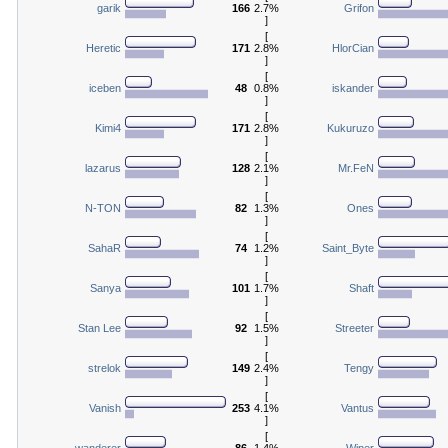
garik
166
2.7%
Grifon
]
[
Heretic
171
2.8%
HlorCian
]
[
iceben
48
0.8%
iskander
]
[
Kimi4
171
2.8%
Kukuruzo
]
[
lazarus
128
2.1%
Mr.FeN
]
[
N-TON
82
1.3%
Ones
]
[
SahaR
74
1.2%
Saint_Byte
]
[
Sanya
101
1.7%
Shaft
]
[
Stan Lee
92
1.5%
Streeter
]
[
strelok
149
2.4%
Tengy
]
[
Vanish
253
4.1%
Vantus
]
[
wanderer
86
1.4%
Wiper