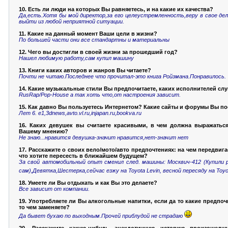
10. Есть ли люди на которых Вы равняетесь, и на какие их качества?
Да,есть.Хотя бы мой директор,за его целеустремленность,веру в свое де
выйти из любой неприятной ситуации.
11. Какие на данный момент Ваши цели в жизни?
По большей части они все стандартны и материальны
12. Чего вы достигли в своей жизни за прошедший год?
Нашел любимую работу,сам купил машину
13. Книги каких авторов и жанров Вы читаете?
Почти не читаю.Последнее что прочитал-это книга Ройзмана.Понравилось.
14. Какие музыкальные стили Вы предпочитаете, каких исполнителей сл
RusRap/Pop-House а так хоть что,от настроения зависит.
15. Как давно Вы пользуетесь Интернетом? Какие сайты и форумы Вы п
Лет 6. e1,3dnews,avto.vl.ru,injapan.ru,bookva.ru
16. Каких девушек вы считаете красивыми, в чем должна выражаться
Вашему мнению?
Не знаю...нравится девушка-значит нравится,нет-значит нет
17. Расскажите о своих вело/мото/авто предпочтениях: на чем передвига
что хотите пересесть в ближайшем будущем?
За свой автомобильный опыт сменил след. машины: Москвич-412 (Купили 
сам),Девятка,Шестерка,сейчас езжу на Toyota Levin, весной пересяду на Toyo
18. Умеете ли Вы отдыхать и как Вы это делаете?
Все зависит от компании.
19. Употребляете ли Вы алкогольные напитки, если да то какие предпочи
то чем заменяете?
Да бывет бухаю по выходным.Прочей приблудой не страдаю