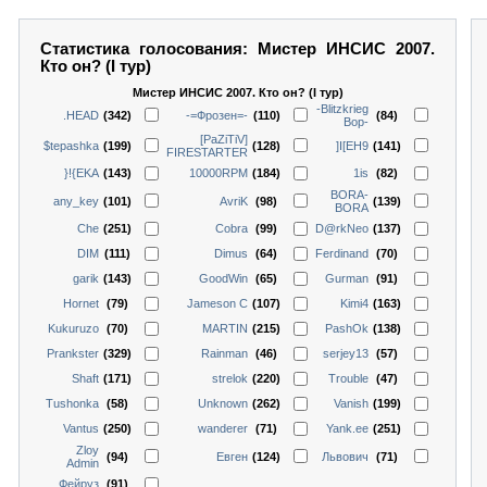
Статистика голосования: Мистер ИНСИС 2007.
Кто он? (I тур)
Мистер ИНСИС 2007. Кто он? (I тур)
-Blitzkrieg
.HEAD
(342)
-=Фрозен=-
(110)
(84)
Bop-
[PaZiTiV]
$tepashka
(199)
(128)
]I[EH9
(141)
FIRESTARTER
}!{EKA
(143)
10000RPM
(184)
1is
(82)
BORA-
any_key
(101)
AvriK
(98)
(139)
BORA
Che
(251)
Cobra
(99)
D@rkNeo
(137)
DIM
(111)
Dimus
(64)
Ferdinand
(70)
garik
(143)
GoodWin
(65)
Gurman
(91)
Hornet
(79)
Jameson C
(107)
Kimi4
(163)
Kukuruzo
(70)
MARTIN
(215)
PashOk
(138)
Prankster
(329)
Rainman
(46)
serjey13
(57)
Shaft
(171)
strelok
(220)
Trouble
(47)
Tushonka
(58)
Unknown
(262)
Vanish
(199)
Vantus
(250)
wanderer
(71)
Yank.ee
(251)
Zloy
(94)
Евген
(124)
Львович
(71)
Admin
Фейруз
(91)