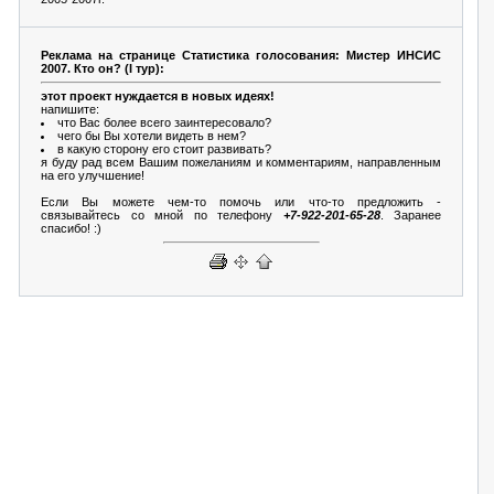
Реклама на странице Статистика голосования: Мистер ИНСИС
2007. Кто он? (I тур):
этот проект нуждается в новых идеях!
напишите:
что Вас более всего заинтересовало?
чего бы Вы хотели видеть в нем?
в какую сторону его стоит развивать?
я буду рад всем Вашим пожеланиям и комментариям, направленным
на его улучшение!
Если Вы можете чем-то помочь или что-то предложить -
связывайтесь со мной по телефону
+7-922-201-65-28
. Заранее
спасибо! :)