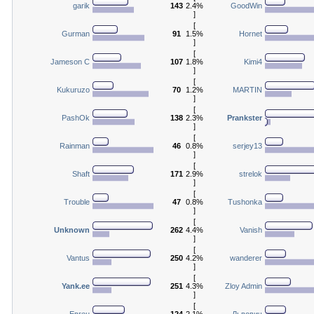
garik
143
2.4%
GoodWin
]
[
Gurman
91
1.5%
Hornet
]
[
Jameson C
107
1.8%
Kimi4
]
[
Kukuruzo
70
1.2%
MARTIN
]
[
PashOk
138
2.3%
Prankster
]
[
Rainman
46
0.8%
serjey13
]
[
Shaft
171
2.9%
strelok
]
[
Trouble
47
0.8%
Tushonka
]
[
Unknown
262
4.4%
Vanish
]
[
Vantus
250
4.2%
wanderer
]
[
Yank.ee
251
4.3%
Zloy Admin
]
[
Евген
124
2.1%
Львович