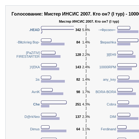
Голосование: Мистер ИНСИС 2007. Кто он? (I тур) - 10
Мистер ИНСИС 2007. Кто он? (I тур)
[
.HEAD
342
5.8%
-=Фрозен=-
]
[
-Blitzkrieg Bop-
84
1.4%
$tepashka
]
[
[PaZiTiV]
128
2.2%
]I[EH9
FIRESTARTER
]
[
}!{EKA
143
2.4%
10000RPM
]
[
1is
82
1.4%
any_key
]
[
AvriK
98
1.7%
BORA-BORA
]
[
Che
251
4.3%
Cobra
]
[
D@rkNeo
137
2.3%
DIM
]
[
Dimus
64
1.1%
Ferdinand
]
[