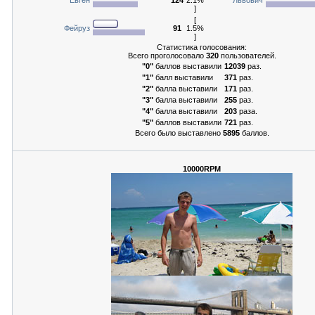
]
[
Фейруз
91
1.5%
]
Статистика голосования:
Всего проголосовало
320
пользователей.
"0"
баллов выставили
12039
раз.
"1"
балл выставили
371
раз.
"2"
балла выставили
171
раз.
"3"
балла выставили
255
раз.
"4"
балла выставили
203
раза.
"5"
баллов выставили
721
раз.
Всего было выставлено
5895
баллов.
10000RPM