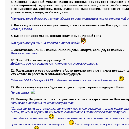
6. Каковы в данный момент Ваши жизненные приоритеты (выберите 3
свои варианты): здоровье, материальное положение, семья, учеба - кар
с окружающими, любовь, секс, душевное равновесие, творческая реал
развлечения, имидж, любимое дело.
Материальное благосостояние, здоровье и воплощение в жизнь гениальной 
7. Какие музыкальные направления, и каких исполнителей Вы предпочит
Trance, Electro
8. Какой подарок Вы бы хотели получить на Новый Год?
От аудицентра RS4 на неделю в тест-драйв
9. Занимаетесь ли Вы какими либо видами спорта, если да, то какими?
Лёгкая атлетика
10. За что Вас ценят окружающие?
Доброта, вечное офигенное настроение и отзывчивость
11. Расскажите о своих вело/мото/авто предпочтениях: на чем передвига
что хотите пересесть в ближайшем будущем?
Обожаю БМВ. Семёрку БМВ. В данный момент готовлю под неё гараж
12. Расскажите какую-нибудь веселую историю, произошедшую с Вами.
Не расскажу
13. Почему Вы решили принять участие в этом конкурсе, чем он Вам инт
Год назад я ответил на этот вопрос так:
"Он как по щучьему веленью, по моему хотенью оказался у меня перед гл
быть, на меня обратит внимание симпатичная непривередливая девушка, 
с ней долго и счастливо
" Хотите верьте, хотите нет, мы с ней уже по
прочитала мою анкету на конкурсе...
По этому теперь я участвую в нё