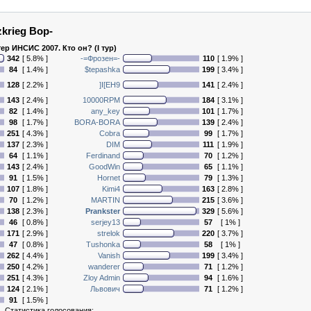
zkrieg Bop-
ер ИНСИС 2007. Кто он? (I тур)
342
[ 5.8% ]
-=Фрозен=-
110
[ 1.9% ]
84
[ 1.4% ]
$tepashka
199
[ 3.4% ]
128
[ 2.2% ]
]I[EH9
141
[ 2.4% ]
143
[ 2.4% ]
10000RPM
184
[ 3.1% ]
82
[ 1.4% ]
any_key
101
[ 1.7% ]
98
[ 1.7% ]
BORA-BORA
139
[ 2.4% ]
251
[ 4.3% ]
Cobra
99
[ 1.7% ]
137
[ 2.3% ]
DIM
111
[ 1.9% ]
64
[ 1.1% ]
Ferdinand
70
[ 1.2% ]
143
[ 2.4% ]
GoodWin
65
[ 1.1% ]
91
[ 1.5% ]
Hornet
79
[ 1.3% ]
107
[ 1.8% ]
Kimi4
163
[ 2.8% ]
70
[ 1.2% ]
MARTIN
215
[ 3.6% ]
138
[ 2.3% ]
Prankster
329
[ 5.6% ]
46
[ 0.8% ]
serjey13
57
[ 1% ]
171
[ 2.9% ]
strelok
220
[ 3.7% ]
47
[ 0.8% ]
Tushonka
58
[ 1% ]
262
[ 4.4% ]
Vanish
199
[ 3.4% ]
250
[ 4.2% ]
wanderer
71
[ 1.2% ]
251
[ 4.3% ]
Zloy Admin
94
[ 1.6% ]
124
[ 2.1% ]
Львович
71
[ 1.2% ]
91
[ 1.5% ]
Статистика голосования: