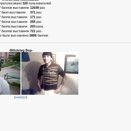
 проголосовало
320
пользователей.
"
баллов выставили
12039
раз.
"
балл выставили
371
раз.
"
балла выставили
171
раз.
"
балла выставили
255
раз.
"
балла выставили
203
раза.
"
баллов выставили
721
раз.
о было выставлено
5895
баллов.
-Blitzkrieg Bop-
(
наверх
)