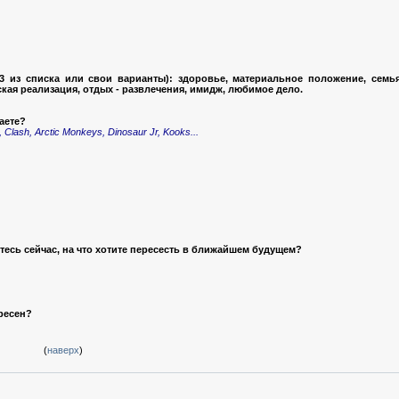
из списка или свои варианты): здоровье, материальное положение, семья,
кая реализация, отдых - развлечения, имидж, любимое дело.
аете?
lash, Arctic Monkeys, Dinosaur Jr, Kooks...
етесь сейчас, на что хотите пересесть в ближайшем будущем?
ересен?
(
наверх
)