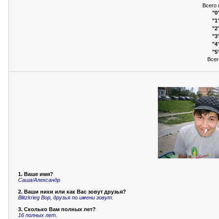
Всего
"0
"1
"2
"3
"4
"5
Всег
1. Ваше имя?
Саша/Александр
2. Ваши ники или как Вас зовут друзья?
Blitzkrieg Bop, друзья по имени зовут.
3. Сколько Вам полных лет?
16 полных лет.