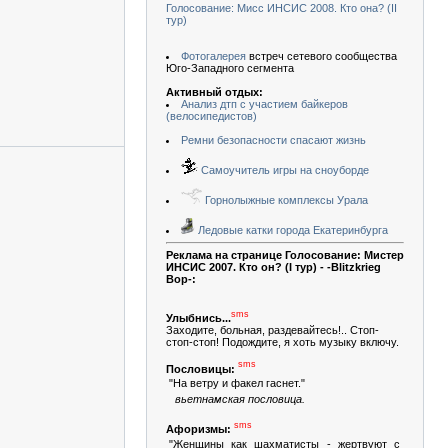
Голосование: Мисс ИНСИС 2008. Кто она? (II
тур)
Фотогалерея
встреч сетевого сообщества
Юго-Западного сегмента
Активный отдых:
Анализ дтп с участием байкеров
(велосипедистов)
Ремни безопасности спасают жизнь
Самоучитель игры на сноуборде
Горнолыжные комплексы Урала
Ледовые катки города Екатеринбурга
Реклама на странице Голосование: Мистер
ИНСИС 2007. Кто он? (I тур) - -Blitzkrieg
Bop-:
sms
Улыбнись...
Заходите, больная, раздевайтесь!.. Стоп-
стоп-стоп! Подождите, я хоть музыку включу.
sms
Пословицы:
"На ветру и факел гаснет."
вьетнамская пословица.
sms
Афоризмы:
"Женщины как шахматисты - жертвуют с