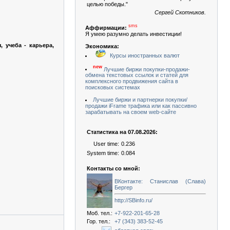
целью победы."
Сергей Скотников.
sms
Аффирмации:
Я умею разумно делать инвестиции!
 учеба - карьера,
Экономика:
Курсы иностранных валют
new
Лучшие биржи покупки-продажи-
обмена текстовых ссылок и статей для
комплексного продвижения сайта в
поисковых системах
Лучшие биржи и партнерки покупки/
продажи iFrame трафика или как пассивно
зарабатывать на своем web-сайте
Статистика на 07.08.2026:
User time:
0.236
System time:
0.084
Контакты со мной:
ВКонтакте: Станислав (Слава)
Бергер
http://SBinfo.ru/
Моб. тел.:
+7-922-201-65-28
Гор. тел.:
+7 (343) 383-52-45