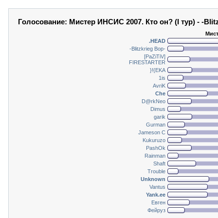
Голосование: Мистер ИНСИС 2007. Кто он? (I тур) - -Blit
Мист
.HEAD
-Blitzkrieg Bop-
[PaZiTiV]
FIRESTARTER
}!{EKA
1is
AvriK
Che
D@rkNeo
Dimus
garik
Gurman
Jameson C
Kukuruzo
PashOk
Rainman
Shaft
Trouble
Unknown
Vantus
Yank.ee
Евген
Фейруз