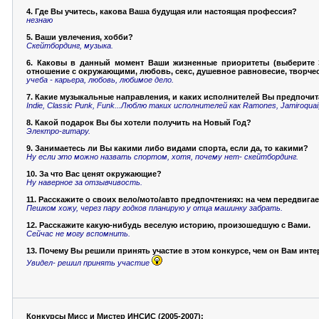
4. Где Вы учитесь, какова Ваша будущая или настоящая профессия?
незнаю
5. Ваши увлечения, хобби?
Скейтбординг, музыка.
6. Каковы в данный момент Ваши жизненные приоритеты (выберите 3 
отношение с окружающими, любовь, секс, душевное равновесие, творчес
учеба - карьера, любовь, любимое дело.
7. Какие музыкальные направления, и каких исполнителей Вы предпочит
Indie, Classic Punk, Funk...Люблю таких исполнителей как Ramones, Jamiroquai, C
8. Какой подарок Вы бы хотели получить на Новый Год?
Электро-гитару.
9. Занимаетесь ли Вы какими либо видами спорта, если да, то какими?
Ну если это можно назвать спортом, хотя, почему нет- скейтбординг.
10. За что Вас ценят окружающие?
Ну наверное за отзывчивость.
11. Расскажите о своих вело/мото/авто предпочтениях: на чем передвига
Пешком хожу, через пару годков планирую у отца машинку забрать.
12. Расскажите какую-нибудь веселую историю, произошедшую с Вами.
Сейчас не могу вспомнить.
13. Почему Вы решили принять участие в этом конкурсе, чем он Вам инт
Увидел- решил принять участие
Конкурсы Мисс и Мистер ИНСИС (2005-2007):