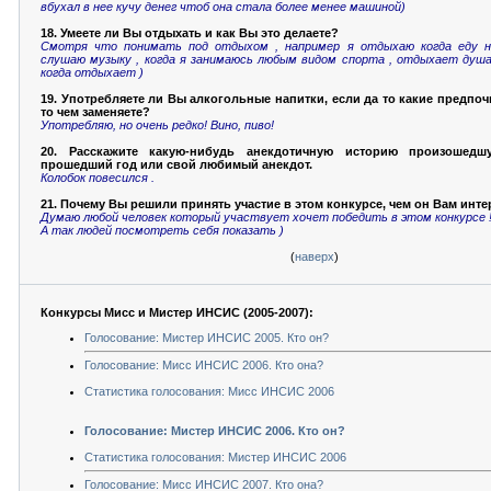
вбухал в нее кучу денег чтоб она стала более менее машиной)
18. Умеете ли Вы отдыхать и как Вы это делаете?
Смотря что понимать под отдыхом , например я отдыхаю когда еду н
слушаю музыку , когда я занимаюсь любым видом спорта , отдыхает душа 
когда отдыхает )
19. Употребляете ли Вы алкогольные напитки, если да то какие предпочи
то чем заменяете?
Употребляю, но очень редко! Вино, пиво!
20. Расскажите какую-нибудь анекдотичную историю произошед
прошедший год или свой любимый анекдот.
Колобок повесился .
21. Почему Вы решили принять участие в этом конкурсе, чем он Вам инт
Думаю любой человек который участвует хочет победить в этом конкурсе 
А так людей посмотреть себя показать )
(
наверх
)
Конкурсы Мисс и Мистер ИНСИС (2005-2007):
Голосование: Мистер ИНСИС 2005. Кто он?
Голосование: Мисс ИНСИС 2006. Кто она?
Статистика голосования: Мисс ИНСИС 2006
Голосование: Мистер ИНСИС 2006. Кто он?
Статистика голосования: Мистер ИНСИС 2006
Голосование: Мисс ИНСИС 2007. Кто она?