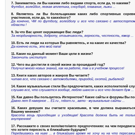
7. Занимаетесь ли Вы какими либо видами спорта, если да, то какими?
Футбол, волейбол, легкая атлетика, сноуборд, плавание, лыжи ...
8. Являетесь ли Вы болельщиками каких либо спортивных соревн
участников, если да, то каких/кого?
Да конечно, ЧМ по футболу, волейболу и все что связано с автоспортом
области !
9. За что Вас ценят окружающие Вас люди?
За неординарность, доброту, отзывчивость, верность, честность, юмор ...
10. Есть ли люди на которых Вы равняетесь, и на какие их качества?
Да конечно есть, это мой папа!
11. Какие на данный момент Ваши цели в жизни?
Закончить институт
12. Чего вы достигли в своей жизни за прошедший год?
Получил много новых знаний, как на работе, так и в учебном процессе!
13. Книги каких авторов и жанров Вы читаете?
читаю все, что связано с автомобилями, природой, охотой, рыбалкой!
14. Какие музыкальные стили Вы предпочитаете, каких исполнителей сл
слушаю все, что слушается вообще, люблю шансон и все что делает бум ...
15. Как давно Вы пользуетесь Интернетом? Какие сайты и форумы Вы п
Давно лет 8 наверное ... Е1.ru , reborn.ru , авто - музыкальные сайты ...
16. Каких девушек вы считаете красивыми, в чем должна выражаться
Вашему мнению?
Красота вещь приходящая и уходящая! Красота должна быть не тольк
внутренняя!
17. Расскажите о своих вело/мото/авто предпочтениях: на чем передвига
что хотите пересесть в ближайшем будущем?
Передвигаюсь на ниве ... в ближайшее время не хочу ни на что пересажи