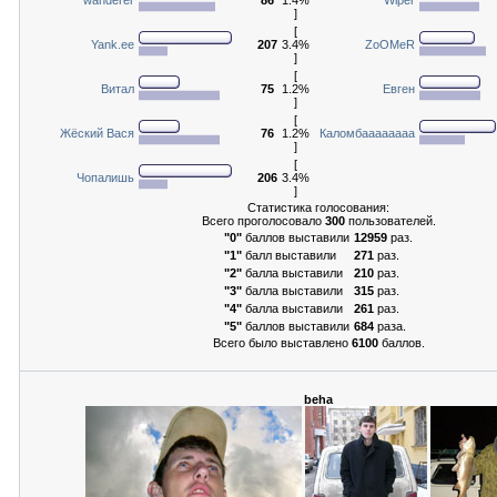
]
[
Yank.ee
207
3.4%
ZoOMeR
]
[
Витал
75
1.2%
Евген
]
[
Жёский Вася
76
1.2%
Каломбаааааааа
]
[
Чопалишь
206
3.4%
]
Статистика голосования:
Всего проголосовало
300
пользователей.
"0"
баллов выставили
12959
раз.
"1"
балл выставили
271
раз.
"2"
балла выставили
210
раз.
"3"
балла выставили
315
раз.
"4"
балла выставили
261
раз.
"5"
баллов выставили
684
раза.
Всего было выставлено
6100
баллов.
beha