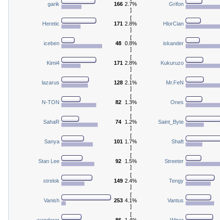
garik
166
2.7%
Grifon
]
[
Heretic
171
2.8%
HlorCian
]
[
iceben
48
0.8%
iskander
]
[
Kimi4
171
2.8%
Kukuruzo
]
[
lazarus
128
2.1%
Mr.FeN
]
[
N-TON
82
1.3%
Ones
]
[
SahaR
74
1.2%
Saint_Byte
]
[
Sanya
101
1.7%
Shaft
]
[
Stan Lee
92
1.5%
Streeter
]
[
strelok
149
2.4%
Tengy
]
[
Vanish
253
4.1%
Vantus
]
[
wanderer
86
1.4%
Wiper