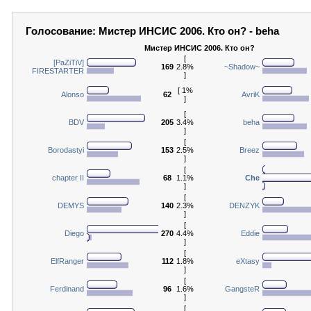
Голосование: Мистер ИНСИС 2006. Кто он? - beha
Мистер ИНСИС 2006. Кто он?
[
[PaZiTiV]
169
2.8%
~Shadow~
FIRESTARTER
]
[ 1%
Alonso
62
AvriK
]
[
BDV
205
3.4%
beha
]
[
Borodastyi
153
2.5%
Breez
]
[
chapter II
68
1.1%
Che
]
[
DEMYS
140
2.3%
DENZYK
]
[
Diego
270
4.4%
Eddie
]
[
ElfRanger
112
1.8%
eXtasy
]
[
Ferdinand
96
1.6%
GangsteR
]
[