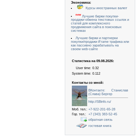
Экономика:
Курсы иностранных валют
new
Лучшие биржи покупки-
продажи-обмена текстовых ссылок и
статей для комплексного
продвижения сайта в поисковых
системах
Лучшие биржи и партнерки
покупки/продажи iFrame трафика или
как пассивно зарабатывать на
своем web-сайте
Статистика на 09.08.2026:
User time:
0.32
System time:
0.112
Контакты со мной:
ВКонтакте: Станислав
(Слава) Бергер
http://SBinfo.ru/
Моб. тел.:
+7-922-201-65-28
Гор. тел.:
+7 (343) 383-52-45
обратная связь
гостевая книга