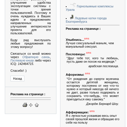
улучшение удобства
эксплуатации системы с
Горнолыжные комплексы
точки зрения
Урала
пользователей. Поэтому я
очень нуждаюсь в Ваших
Ледовые катки города
идеях и предложениях
Екатеринбурга
направленных на
улучшение интересности
Реклама на странице :
проекта для его
пользователей.
sms
Улыбнись...
Буду рад выслушать
Лучше сексуальный маньяк, чем
любые предложения по
мануальный сексуал.
этому вопросу!
sms
Связаться со мной можно
Пословицы:
через
Обратную связь
,
"Друг тебе тот, кого ты любишь,
Гостевую книгу
либо через
пусть даже он похож на медведя."
ICQ:
142464715.
арабская пословица.
Спасибо! :)
sms
Афоризмы:
"От рождения до смерти мужчина
остается дитятей женщины,
которому постоянно от нее что-то
нужно и который никогда ей ничего
не дает, разве только подержать и
Реклама на странице :
сохранить что-нибудь, что может
пригодиться ему самому."
Джордж Бернард Шоу.
sms
Аффирмации:
Я с легкостью усваиваю весь опыт
своей прошлой жизни и обращаю его
себе на пользу