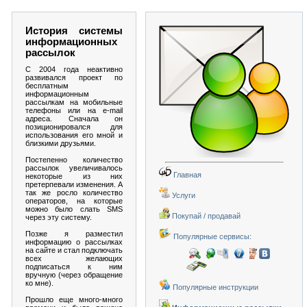
История системы
информационных
рассылок
C 2004 года неактивно
развивался проект по
бесплатным
информационным
рассылкам на мобильные
телефоны или на e-mail
адреса. Сначала он
позиционировался для
использования его мной и
близкими друзьями.
Постепенно количество
рассылок увеличивалось
Главная
некоторые из них
претерпевали изменения. А
так же росло количество
Услуги
операторов, на которые
можно было слать SMS
Покупай / продавай
через эту систему.
Позже я разместил
Популярные сервисы:
информацию о рассылках
на сайте и стал подключать
всех желающих
подписаться к ним
вручную (через обращение
ко мне).
Популярные инструкции
Прошло еще много-много