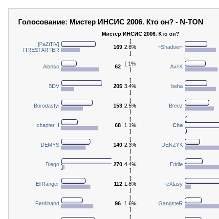
Голосование: Мистер ИНСИС 2006. Кто он? - N-TON
Мистер ИНСИС 2006. Кто он?
[
[PaZiTiV]
169
2.8%
~Shadow~
FIRESTARTER
]
[ 1%
Alonso
62
AvriK
]
[
BDV
205
3.4%
beha
]
[
Borodastyi
153
2.5%
Breez
]
[
chapter II
68
1.1%
Che
]
[
DEMYS
140
2.3%
DENZYK
]
[
Diego
270
4.4%
Eddie
]
[
ElfRanger
112
1.8%
eXtasy
]
[
Ferdinand
96
1.6%
GangsteR
]
[