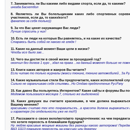
7. Занимаетесь ли Вы какими либо видами спорта, если да, то какими?
иногда Баскетбол
8. Являетесь ли Вы болельщиками каких либо спортивных соревн
участников, если да, то каких/кого?
фанатею за себя только))
9. За что Вас ценят окружающие Вас люди?
Лучше спросить у них!
10. Есть ли люди на которых Вы равняетесь, и на какие их качества?
Стараюсь быть собой не накого не глядя !
11. Какие на данный момент Ваши цели в жизни?
Чтобы все было зае...
12. Чего вы достигли в своей жизни за прошедший год?
окончил без долгов 1 курс , здал на права ...на данный момент больше не пом
13. Книги каких авторов и жанров Вы читаете?
Если читаю то только журналы (макси тюнинг, тюнинг автомобилей , За Ру
14. Какие музыкальные стили Вы предпочитаете, каких исполнителей сл
Сильно не ограничиваю себя стилями...Но Отдаю предпочтение РусРэпу
15. Как давно Вы пользуетесь Интернетом? Какие сайты и форумы Вы п
Модемом пользовался месяцев 7, столько же выделенкой
16. Каких девушек вы считаете красивыми, в чем должна выражаться
Вашему мнению?
красивыми считаю тех кто понравитьсяъ...а красота должна выражаться 
и характере (по отдельности уже не то!!!)
17. Расскажите о своих вело/мото/авто предпочтениях: на чем передвига
что хотите пересесть в ближайшем будущем?
Ну люблю красивые мощные машины без разницы какого автопрома! Передви
ВАЗ 11113 планирую пересесть на классику или девятку