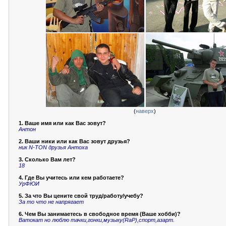
(
наверх
)
1. Ваше имя или как Вас зовут?
Антон
2. Ваши ники или как Вас зовут друзья?
ник N-TON друзья Антоха
3. Сколько Вам лет?
18
4. Где Вы учитесь или кем работаете?
УрФЮИ
5. За что Вы цените свой труд/работу/учебу?
За то что не напрягает
6. Чем Вы занимаетесь в свободное время (Ваше хобби)?
Ватокат но люблю тачки,гонки,музыку(RaP),спорт,азарт.