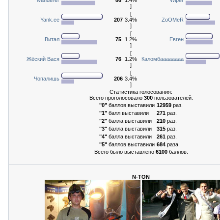
]
[
Yank.ee
207
3.4%
ZoOMeR
]
[
Витал
75
1.2%
Евген
]
[
Жёский Вася
76
1.2%
Каломбаааааааа
]
[
Чопалишь
206
3.4%
]
Статистика голосования:
Всего проголосовало
300
пользователей.
"0"
баллов выставили
12959
раз.
"1"
балл выставили
271
раз.
"2"
балла выставили
210
раз.
"3"
балла выставили
315
раз.
"4"
балла выставили
261
раз.
"5"
баллов выставили
684
раза.
Всего было выставлено
6100
баллов.
N-TON