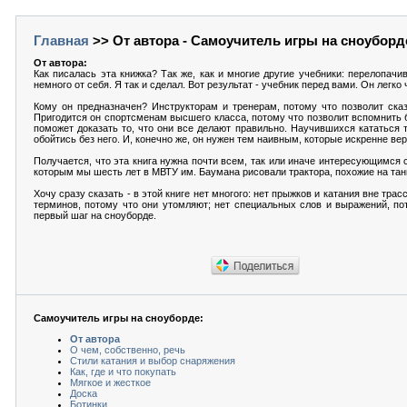
Главная
>> От автора - Самоучитель игры на сноуборд
От автора:
Как писалась эта книжка? Так же, как и многие другие учебники: перелопач
немного от себя. Я так и сделал. Вот результат - учебник перед вами. Он легко
Кому он предназначен? Инструкторам и тренерам, потому что позволит сказа
Пригодится он спортсменам высшего класса, потому что позволит вспомнить бу
поможет доказать то, что они все делают правильно. Научившихся кататься 
обойтись без него. И, конечно же, он нужен тем наивным, которые искренне веря
Получается, что эта книга нужна почти всем, так или иначе интересующимся 
которым мы шесть лет в МВТУ им. Баумана рисовали трактора, похожие на танк
Хочу сразу сказать - в этой книге нет многого: нет прыжков и катания вне тр
терминов, потому что они утомляют; нет специальных слов и выражений, по
первый шаг на сноуборде.
Самоучитель игры на сноуборде:
От автора
О чем, собственно, речь
Стили катания и выбор снаряжения
Как, где и что покупать
Мягкое и жесткое
Доска
Ботинки