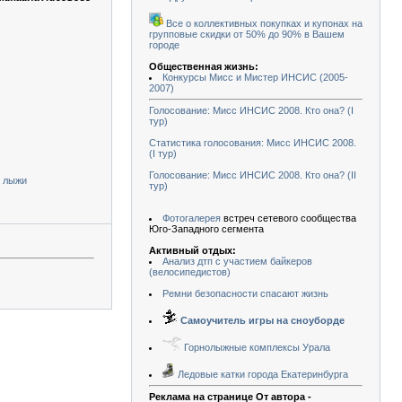
Все о коллективных покупках и купонах на
групповые скидки от 50% до 90% в Вашем
городе
Общественная жизнь:
Конкурсы Мисс и Мистер ИНСИС (2005-
2007)
Голосование: Мисс ИНСИС 2008. Кто она? (I
тур)
Статистика голосования: Мисс ИНСИС 2008.
(I тур)
Голосование: Мисс ИНСИС 2008. Кто она? (II
е лыжи
тур)
Фотогалерея
встреч сетевого сообщества
Юго-Западного сегмента
Активный отдых:
Анализ дтп с участием байкеров
(велосипедистов)
Ремни безопасности спасают жизнь
Самоучитель игры на сноуборде
Горнолыжные комплексы Урала
Ледовые катки города Екатеринбурга
Реклама на странице От автора -