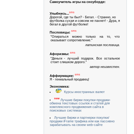
Самоучитель игры на сноуборде:
sms
Улыбнись...
Дорогой, где ты был? - Бегал. - Странно, но
футболка сухая и совсем не пахнет! - Дура, я
бегал в другой футболке!
sms
Пословицы:
"Опираться можно только на то, что
оказывает сопротивление."
латинская пословица.
sms
Афоризмы:
"Деньги - лучший подарок. Все остальное
стоит слишком дорого."
автор неизвестен.
sms
Аффирмации:
Я - гениальный продавец!
Экономика:
Курсы иностранных валют
new
Лучшие биржи покупки-продажи-
обмена текстовых ссылок и статей для
комплексного продвижения сайта в
поисковых системах
Лучшие биржи и партнерки покупки/
продажи iFrame трафика или как пассивно
зарабатывать на своем web-сайте