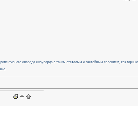
ерспективного снаряда сноуборда с таким отсталым и застойным явлением, как горны
нко
.