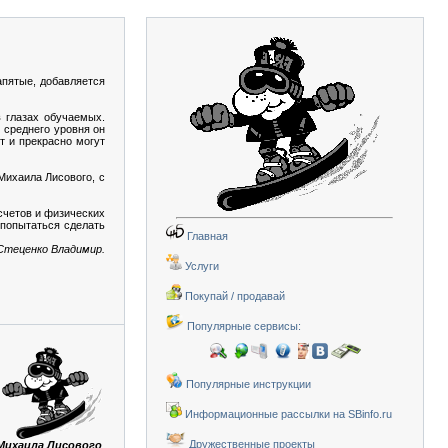
апятые, добавляется
в глазах обучаемых.
 среднего уровня он
т и прекрасно могут
Михаила Лисового, с
асчетов и физических
 попытаться сделать
Главная
Стеценко Владимир.
Услуги
Покупай / продавай
Популярные сервисы:
Популярные инструкции
Информационные рассылки на SBinfo.ru
Дружественные проекты
Михаила Лисового