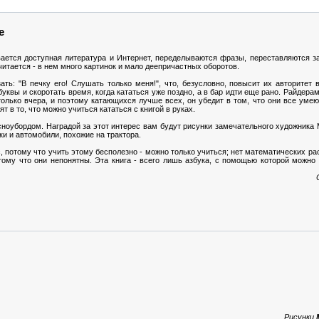
е
ивается доступная литература и Интернет, переделываются фразы, переставляются з
 читается - в нем много картинок и мало деепричастных оборотов.
ть: "В печку его! Слушать только меня!", что, безусловно, повысит их авторитет 
квы и скоротать время, когда кататься уже поздно, а в бар идти еще рано. Райдерам
только вчера, и поэтому катающихся лучше всех, он убедит в том, что они все умею
т в то, что можно учиться кататься с книгой в руках.
сноубордом. Наградой за этот интерес вам будут рисунки замечательного художника 
и и автомобили, похожие на трактора.
асс, потому что учить этому бесполезно - можно только учиться; нет математических р
тому что они непонятны. Эта книга - всего лишь азбука, с помощью которой можно
Рисунки