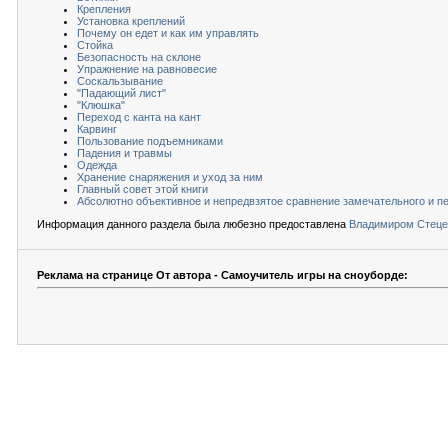
Крепления
Установка креплений
Почему он едет и как им управлять
Стойка
Безопасность на склоне
Упражнение на равновесие
Соскальзывание
"Падающий лист"
"Клюшка"
Переход с канта на кант
Карвинг
Пользование подъемниками
Падения и травмы
Одежда
Хранение снаряжения и уход за ним
Главный совет этой книги
Абсолютно объективное и непредвзятое сравнение замечательного и п
Информация данного раздела была любезно предоставлена
Владимиром Стеце
Реклама на странице От автора - Самоучитель игры на сноуборде: