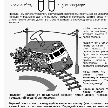
Прежде, чем начать управлять сноубордом, неплохо бы понять, как он управля
принцип управления достаточно прост: изменяя положение центра тяжести 
относительно центра доски, вы можете заставить сноуборд делать все, или п
хочется.
Чтобы стало понят
себе автомобиль
которого вместе с
левой стороне.
Машину при этом бу
несмотря на то, чт
стоит прямо. А 
перелезут на праву
будет вести вправ
поведения автом
другом, нежел
сноубордом, н
достаточно нагляден
Из-за того, что
доске стоит 
возникнуть некот
терминами "л
"вперед-назад".
Здесь и далее: "
доски; "назад" -
"налево" - влево от продольной средней линии доски; "направ
продольной средней линии доски.
Верхний кант - кант, находящийся выше по склону (как правило, эт
нижний кант - соответственно ниже. Передний кант - тот, на котор