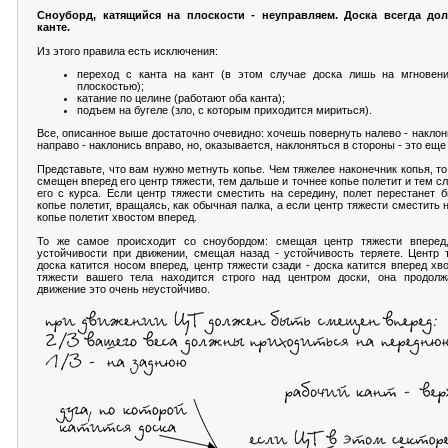
Сноуборд, катящийся на плоскости - неуправляем. Доска всегда дол
канте.
Из этого правила есть исключения:
переход с канта на кант (в этом случае доска лишь на мгновени
плоскостью);
катание по целине (работают оба канта);
подъем на бугеле (зло, с которым приходится мириться).
Все, описанное выше достаточно очевидно: хочешь повернуть налево - наклон
направо - наклонись вправо, но, оказывается, наклоняться в стороны - это еще 
Представьте, что вам нужно метнуть копье. Чем тяжелее наконечник копья, т
смещен вперед его центр тяжести, тем дальше и точнее копье полетит и тем с
его с курса. Если центр тяжести сместить на середину, полет перестанет 
копье полетит, вращаясь, как обычная палка, а если центр тяжести сместить
копье полетит хвостом вперед.
То же самое происходит со сноубордом: смещая центр тяжести вперед
устойчивости при движении, смещая назад - устойчивость теряете. Центр 
доска катится носом вперед, центр тяжести сзади - доска катится вперед хв
тяжести вашего тела находится строго над центром доски, она продолж
движение это очень неустойчиво.