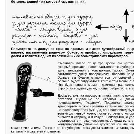
ботинок, задний - на который смотрят пятки.
Посмотрите на доску: ее края не прямые, а имеют дугообразный выр
выреза, называемый радиусом бокового профиля, определяет трае
доски и является одним из важнейших ее геометрических параметров.
Смещаясь влево от центра доски, вы нагруж
который, врезаясь в снег, заставляет сноуборд 
дуге, заложенной в конструкцию доски. Сме
заставляете доску поворачивать направо на 
больше вы будете отклоняться от средней 
больше будет загружаться кант и тем меньше б
Что будет если в момент движения расположи
строго посередине доски, проще говоря, встать 
Доска встанет на плоскость и покатится по прям
потеряют сцепление со склоном и доска
неуправляемую "ледянку". Продолжая анал
транспортом, можно сравнить катание на плоско
на велосипеде "без рук". Да, ваш велосипед буд
только до первой кочки, после встречи с котор
вильнет в сторону, а в какую - неизвестно, и ус
среагировать - тоже неизвестно. А когда руль 
контролировать движение двухколесной машин
какие кочки и ямы. То же и со сноубордом: пока доска катится на канте, вы
катится, и можете ей управлять.