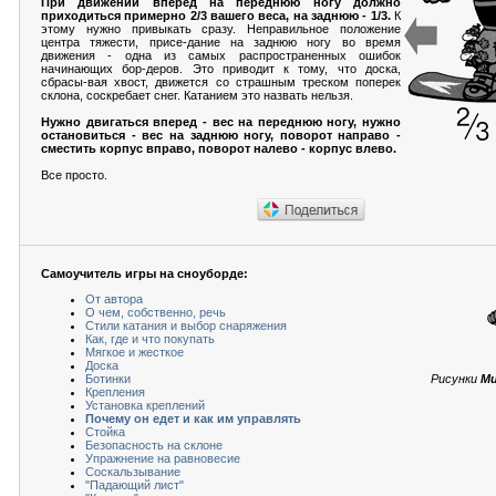
При движении вперед на переднюю ногу должно
приходиться примерно 2/3 вашего веса, на заднюю - 1/3.
К
этому нужно привыкать сразу. Неправильное положение
центра тяжести, присе-дание на заднюю ногу во время
движения - одна из самых распространенных ошибок
начинающих бор-деров. Это приводит к тому, что доска,
сбрасы-вая хвост, движется со страшным треском поперек
склона, соскребает снег. Катанием это назвать нельзя.
Нужно двигаться вперед - вес на переднюю ногу, нужно
остановиться - вес на заднюю ногу, поворот направо -
сместить корпус вправо, поворот налево - корпус влево.
Все просто.
Самоучитель игры на сноуборде:
От автора
О чем, собственно, речь
Стили катания и выбор снаряжения
Как, где и что покупать
Мягкое и жесткое
Доска
Ботинки
Рисунки
Ми
Крепления
Установка креплений
Почему он едет и как им управлять
Стойка
Безопасность на склоне
Упражнение на равновесие
Соскальзывание
"Падающий лист"