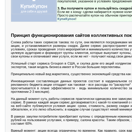
покупателей, указанное в условиях предложения
3. Вы получаете купон и пользуйтесь скидко
Если же к концу сделки набирается нужное коли
Просто распечатайте купон на обычном принтере 
КупиКупон
!
Принцип функционирования сайтов коллективных поку
Схема работы таких сервисов такова: по сути, они являются посредниками 
акции, и устанавливаются размеры скидок. Далее сервис распространяет 
условиях, сроках проведения этого мероприятия и минимального количества у
целевую аудиторию и формирует группы клиентов, которые выкупают купоны, 
свои купоны и оплачивают ими услуги, если же нет - получают назад свои деньг
Успешный старт сервиса Groupon в США, и скупка доли его акций холдингом 
экспертов, такая модель бизнеса имеет в России большие перспективы.
Принципиально новый вид маркетинга, существенно экономящий средства как к
Инновационная составляющая данных проектов состоит в кардинальном со
рекламного бюджета акции отпадает как таковая - все расходы по "раскрутке
просчитывается в плане эффективности - ведь минимальное количество за
протяжении 2-3 месяцев).
На данный момент суть работы сервисов практически одинакова вне зависимост
сервис. В рамках каждой акции сервис договаривается с какой-то компанией о
на веб-сайте публикуются условия акции: сроки, стоимость, размер скидки 
обязателен, и это легко объяснить: в каждом случае существует некий миниму
В рамках закупки потребители приобретают купоны с определенным номинало
рублей на пользование услугами, к примеру, салона красоты. Таким образом,
составит 60%.
Важный момент: акции всегда ограничены по времени. Как правило, срок вар