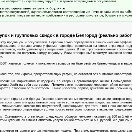
, не набирается - сделка аннулируется, и деньги возвращаются покупателям.
й в ресторане, кинотеатре или боулинге
чество покупателей, сделка объявляется состоявшейся и в Личных кабинетах на сайт
и расплатитесь им по месту требования - в ресторане, кинотеатре, боулинге и множе
пок и групповых скидок в городе Белгород (реально раб
между продавцом и покупателем. Первоначально определяется экономическая эффек
информацию о начале акции у фирмы партнёра, располагая на своих страницах под
частников, необходимого для совершения сделки. В эти строго оговоренные сроки сай
позволяющие получить скидку на услугу. Если оговоренный минимум клиентов привл
и.
DST, явилась толчком к появлению сервисов на базе этой же бизнес-модели в наше
лиентов, так и фирм, предоставляющих услуги, не остается без внимания инвесторов
кращении маркетинговых издержек со стороны организаторов акции. Необходимо
" акции берёт на себя сам сервис. Помимо этого, проведение мероприятий по привлеч
даётся стороной-организатором. Также известен период действия акции (обычно к
и от страны или бренда. Главное в коллективных покупках - это акции, которые пред
 мелкооптовой или даже оптовой закупке ее услуг при условии предоставления значит
и минимальное количество покупателей, необходимое для того, чтобы она состояла
м, ниже которого провайдеру услуги просто невыгодно проводить акцию на предложен
м. Схематично это выглядит следующим образом: человек покупает за 200 рублей 
 этим купоном он сможет оплатить услуги общей стоимостью 500 рублей, и в данном 
ьируется от одного дня до нескольких недель. При этом, разумеется, возможны ва