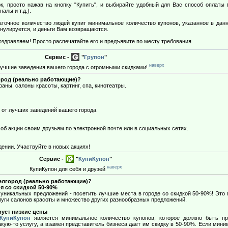
, просто нажав на кнопку "Купить", и выбирайте удобный для Вас способ оплаты (
алы и т.д.).
точное количество людей купит минимальное количество купонов, указанное в дан
ннулируется, и деньги Вам возвращаются.
дравляем! Просто распечатайте его и предъявите по месту требования.
Сервис -
"
Групон
"
наверх
лучшие заведения вашего города с огромными скидками!
ород (реально работающие)?
аны, салоны красоты, картинг, спа, кинотеатры.
 от лучших заведений вашего города.
об акции своим друзьям по электронной почте или в социальных сетях.
ении. Участвуйте в новых акциях!
Сервис -
"
КупиКупон
"
наверх
КупиКупон для себя и друзей
Белгород (реально работающие)?
я со скидкой 50-90%
уникальных предложений - посетить лучшие места в городе со скидкой 50-90%! Это 
услуги салонов красоты и множество других разнообразных предложений.
рует низкие цены
КупиКупон
является минимальное количество купонов, которое должно быть про
кую-то услугу, а взамен представитель бизнеса дает им скидку в 50-90%. Если мин