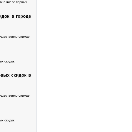
их в числе первых.
идок в городе
существенно снижает
ых скидок.
овых скидок в
существенно снижает
ых скидок.