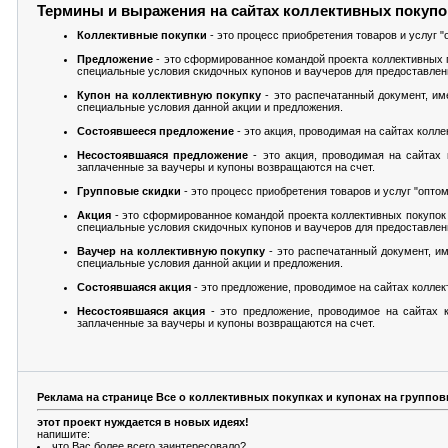
Термины и выражения на сайтах коллективных покупо
Коллективные покупки
- это процесс приобретения товаров и услуг "
Предложение
- это сформированное командой проекта коллективных 
специальные условия скидочных купонов и ваучеров для предоставлен
Купон на коллективную покупку
- это распечатанный документ, и
специальные условия данной акции и предложения.
Состоявшееся предложение
- это акция, проводимая на сайтах колл
Несостоявшаяся предложение
- это акция, проводимая на сайтах 
заплаченные за ваучеры и купоны возвращаются на счет.
Групповые скидки
- это процесс приобретения товаров и услуг "оптом
Акция
- это сформированное командой проекта коллективных покупок
специальные условия скидочных купонов и ваучеров для предоставлен
Ваучер на коллективную покупку
- это распечатанный документ, и
специальные условия данной акции и предложения.
Состоявшаяся акция
- это предложение, проводимое на сайтах колле
Несостоявшаяся акция
- это предложение, проводимое на сайтах к
заплаченные за ваучеры и купоны возвращаются на счет.
Реклама на странице Все о коллективных покупках и купонах на группов
этот проект нуждается в новых идеях!
напишите:
что Вас более всего заинтересовало?