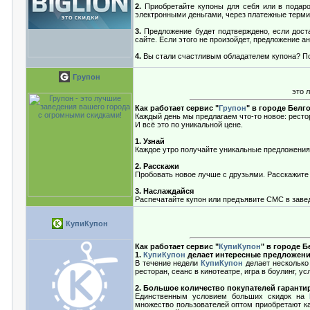
2.
Приобретайте купоны для себя или в подарок
электронными деньгами, через платежные термин
3.
Предложение будет подтверждено, если доста
сайте. Если этого не произойдет, предложение а
4.
Вы стали счастливым обладателем купона? Поз
Групон
это 
Как работает сервис "
Групон
" в городе Белг
Каждый день мы предлагаем что-то новое: рестор
И всё это по уникальной цене.
1. Узнай
Каждое утро получайте уникальные предложения
2. Расскажи
Пробовать новое лучше с друзьями. Расскажите 
3. Наслаждайся
Распечатайте купон или предъявите СМС в завед
КупиКупон
Как работает сервис "
КупиКупон
" в городе 
1.
КупиКупон
делает интересные предложени
В течение недели
КупиКупон
делает несколько 
ресторан, сеанс в кинотеатре, игра в боулинг, 
2. Большое количество покупателей гаранти
Единственным условием больших скидок на
множество пользователей оптом приобретают ка