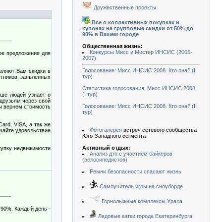
Дружественные проекты
Все о коллективных покупках и
купонах на групповые скидки от 50% до
90% в Вашем городе
Общественная жизнь:
Конкурсы Мисс и Мистер ИНСИС (2005-
ое предложение для
2007)
Голосование: Мисс ИНСИС 2008. Кто она? (I
вляют Вам скидки в
тур)
стников, заявленных
Статистика голосования: Мисс ИНСИС 2008.
(I тур)
ьше людей узнает о
друзьям через свой
Голосование: Мисс ИНСИС 2008. Кто она? (II
,мы вернем стоимость
тур)
rd, VISA, а так же
Фотогалерея
встреч сетевого сообщества
учайте удовольствие
Юго-Западного сегмента
Активный отдых:
купку недвижимости
Анализ дтп с участием байкеров
(велосипедистов)
Ремни безопасности спасают жизнь
Самоучитель игры на сноуборде
Горнолыжные комплексы Урала
 90%. Каждый день -
Ледовые катки города Екатеринбурга