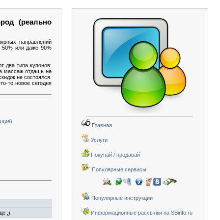
род (реально
лярных направлений
 о 50% или даже 90%
т два типа купонов:
на массаж отдашь не
скидок не состоялся.
то-то новое сегодня
ющие)
Главная
Услуги
Покупай / продавай
Популярные сервисы:
Популярные инструкции
е ;)
Информационные рассылки на SBinfo.ru