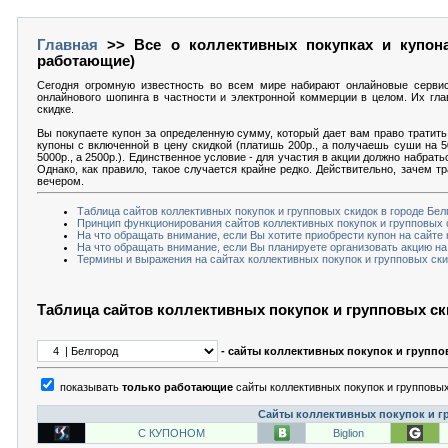
Главная
>> Все о коллективных покупках и купона
работающие)
Сегодня огромную известность во всем мире набирают онлайновые серви
онлайнового шопинга в частности и электронной коммерции в целом. Их гла
скидке.
Вы покупаете купон за определенную сумму, который дает вам право тратить 
купоны с включенной в цену скидкой (платишь 200р., а получаешь суши на 5
5000р., а 2500р.). Единственное условие - для участия в акции должно набрат
Однако, как правило, такое случается крайне редко. Действительно, зачем т
вечером.
Таблица сайтов коллективных покупок и групповых скидок в городе Бе
Принцип функционирования сайтов коллективных покупок и групповых 
На что обращать внимание, если Вы хотите приобрести купон на сайте 
На что обращать внимание, если Вы планируете организовать акцию на
Термины и выражения на сайтах коллективных покупок и групповых ски
Таблица сайтов коллективных покупок и групповых с
- сайты коллективных покупок и группо
показывать
только работающие
сайты коллективных покупок и групповых
Сайты коллективных покупок и г
С КУПОНОМ
Biglion