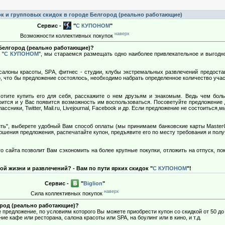
к и групповых скидок в городе Белгород (реально работающие)
Сервис -
"
С КУПОНОМ
"
наверх
Возможности коллективных покупок
 Белгород (реально работающие)?
 "
С КУПОНОМ
", мы стараемся размещать одно наиболее привлекательное и выгодн
салоны красоты, SРA, фитнес - студии, клубы экстремальных развлечений предоста
о, что бы предложение состоялось, необходимо набрать определенное количество уча
тите купить его для себя, расскажите о нем друзьям и знакомым. Ведь чем бол
оится и у Вас появится возможность им воспользоваться. Посоветуйте предложение 
ссники, Twitter, Mail.ru, Livejournal, Facebook и др. Если предложение не состоиться
ть", выберете удобный Вам способ оплаты (мы принимаем банковские карты MasterCa
шения предложения, распечатайте купон, предъявите его по месту требования и пол
 сайта позволит Вам сэкономить на более крупные покупки, отложить на отпуск, по
ой жизни и развлечений? - Вам по пути ярких скидок "
С КУПОНОМ
"!
Сервис -
"
Biglion
"
наверх
Сила коллективных покупок
ород (реально работающие)?
предложение, по условиям которого Вы можете приобрести купон со скидкой от 50 до
ие кафе или ресторана, салона красоты или SPA, на боулинг или в кино, и т.д.