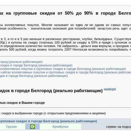
х на групповые скидки от 50% до 90% в городе Белго
сы коллективных покупок. Многие называют их едва ли не одним из самых попу
вная особенность - значительная экономия для потребителей: зачастую речь идет
в 3, а то и в 5 раз меньше в различных ресторанах, клубах, бильярдных. Существую
00р.) и купоны на скидку (платишь 100 рублей за скидку в 50% и придя с купоном 
ься определенное количество человек. Не набралось - деньги вам вернули, а праздник 
ратить 500 рублей, когда можно потратить 100? Неплохая возможность попробовать ч
лгород (реально работающие)
скидок в городе Белгород (реально работающие)
коллективных покупок и групповых скидок в городе Белгород (реально работающие)
 сайтах коллективных покупок и групповых скидок в городе Белгород (реально работа
док в городе Белгород (реально работающие)
наверх
кидок в городе Белгород (реально работающие)
вых скидок в Вашем городе
 скидок в выбранном городе (с открытыми предложениями и акциями)
рупповых скидок в городе Белгород (реально работающие)
Групон
КупиКупон
сервис на подход