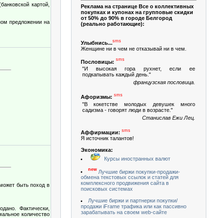
банковской картой,
Реклама на странице Все о коллективных
покупках и купонах на групповые скидки
от 50% до 90% в городе Белгород
ном предложении на
(реально работающие):
sms
Улыбнись...
Женщине ни в чем не отказывай ни в чем.
sms
Пословицы:
"И высокая гора рухнет, если ее
подкапывать каждый день."
французская пословица.
sms
Афоризмы:
"В кокетстве молодых девушек много
садизма - говорят люди в возрасте."
Станислав Ежи Лец.
sms
Аффирмации:
Я источник талантов!
Экономика:
Курсы иностранных валют
new
Лучшие биржи покупки-продажи-
обмена текстовых ссылок и статей для
комплексного продвижения сайта в
может быть поход в
поисковых системах
Лучшие биржи и партнерки покупки/
продажи iFrame трафика или как пассивно
дано. Фактически,
зарабатывать на своем web-сайте
имальное количество