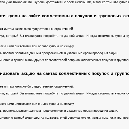
о участников акции - купоны достаются не всем желающим, а только тем, кто купил 
ти купон на сайте коллективных покупок и групповых ск
ет ли там каких-либо существенных ограничений.
уг, который Вы планируете потребить по данной акции. Иногда стоимость купона 
тежными системами при оплате купона на скидку.
 Вы воспользоваться данным предложением в указанные сроки проведния акции.
нения о данной акции других пользователей севриса коллективных покупок и группов
низовать акцию на сайтах коллективных покупок и групп
ет ли там каких-либо существенных ограничений.
уг, который Вы планируете потребить по данной акции. Иногда стоимость купона 
тежными системами при оплате купона на скидку.
 Вы воспользоваться данным предложением в указанные сроки проведния акции.
нения о данной акции других пользователей севриса коллективных покупок и группов