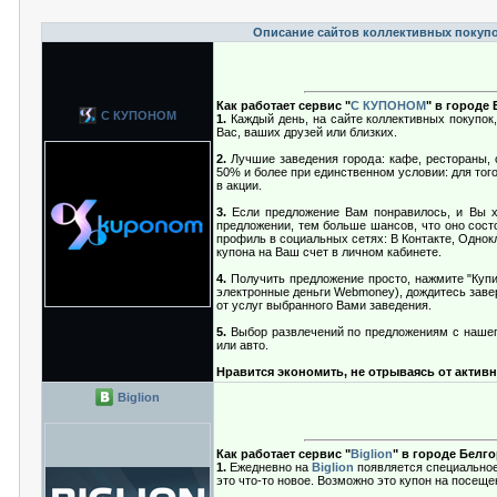
Описание сайтов коллективных покупо
Как работает сервис "
С КУПОНОМ
" в городе
С КУПОНОМ
1.
Каждый день, на сайте коллективных покупок,
Вас, ваших друзей или близких.
2.
Лучшие заведения города: кафе, рестораны, 
50% и более при единственном условии: для тог
в акции.
3.
Если предложение Вам понравилось, и Вы хо
предложении, тем больше шансов, что оно сост
профиль в социальных сетях: В Контакте, Однокла
купона на Ваш счет в личном кабинете.
4.
Получить предложение просто, нажмите "Купи
электронные деньги Webmoney), дождитесь завер
от услуг выбранного Вами заведения.
5.
Выбор развлечений по предложениям с нашего
или авто.
Нравится экономить, не отрываясь от активн
Biglion
Как работает сервис "
Biglion
" в городе Белг
1.
Ежедневно на
Biglion
появляется специальное 
это что-то новое. Возможно это купон на посещен