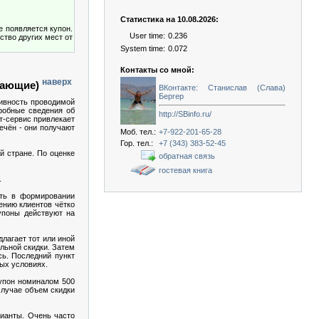
Статистика на 10.08.2026:
е появляется купон.
User time:
0.236
ство других мест от
System time:
0.072
Контакты со мной:
наверх
отающие)
ВКонтакте: Станислав (Слава)
Бергер
тивность проводимой
робные сведения об
http://SBinfo.ru/
т-сервис привлекает
ечён - они получают
Моб. тел.:
+7-922-201-65-28
Гор. тел.:
+7 (343) 383-52-45
й стране. По оценке
обратная связь
гостевая книга
.
сть в формировании
ению клиентов чётко
упоны действуют на
лагает тот или иной
ельной скидки. Затем
сь. Последний пункт
ных условиях.
купон номиналом 500
случае объем скидки
рианты. Очень часто