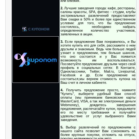
или близких.
2.
Лучшие заведения города: кафе, рестораны,
салоны красоты, SРA, фитнес - студии, клубы
экстремальных развлечений предоставляют
Вам скидки в 50% и более при единственном
условии: для того, что бы предложение
состоялось, необходимо набрать
С КУПОНОМ
определенное количество участников,
заявленных в акции.
3.
Если предложение Вам понравилось, и Вы
хотите купить его для себя, расскажите о нем
друзьям и знакомым. Ведь чем больше людей
узнает о предложении, тем больше шансов,
что оно состоится и у Вас появится
возможность им воспользоваться.
Посоветуйте предложение друзьям через свой
профиль в социальных сетях: В Контакте,
Одноклассники, Twitter, Mail.ru, Livejournal,
Facebook и др. Если предложение не
состоиться,мы вернем стоимость купона на
Ваш счет в личном кабинете.
4.
Получить предложение просто, нажмите
"Купить", выберете удобный Вам способ
оплаты (мы принимаем банковские карты
MasterCard, VISA, а так же электронные деньги
Webmoney), дождитесь завершения
предложения, распечатайте купон, предъявите
его по месту требования и получайте
удовольствие от услуг выбранного Вами
заведения.
5.
Выбор развлечений по предложениям с
нашего сайта позволит Вам сэкономить на
более крупные покупки, отложить на отпуск,
покупку недвижимости или авто.