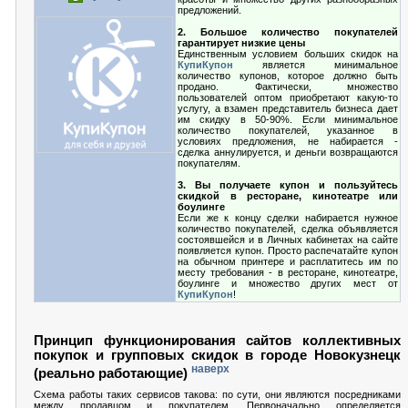
предложений.
2. Большое количество покупателей
гарантирует низкие цены
Единственным условием больших скидок на
КупиКупон
является минимальное
количество купонов, которое должно быть
продано. Фактически, множество
пользователей оптом приобретают какую-то
услугу, а взамен представитель бизнеса дает
им скидку в 50-90%. Если минимальное
количество покупателей, указанное в
условиях предложения, не набирается -
сделка аннулируется, и деньги возвращаются
покупателям.
3. Вы получаете купон и пользуйтесь
скидкой в ресторане, кинотеатре или
боулинге
Если же к концу сделки набирается нужное
количество покупателей, сделка объявляется
состоявшейся и в Личных кабинетах на сайте
появляется купон. Просто распечатайте купон
на обычном принтере и расплатитесь им по
месту требования - в ресторане, кинотеатре,
боулинге и множество других мест от
КупиКупон
!
Принцип функционирования сайтов коллективных
покупок и групповых скидок в городе Новокузнецк
наверх
(реально работающие)
Схема работы таких сервисов такова: по сути, они являются посредниками
между продавцом и покупателем. Первоначально определяется