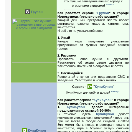
это лучшие заведения вашего города с
наверх
огромными скидками!
Групон
Как работает сервис "
Групон
" в городе
Новокузнецк (реально работающие)?
Каждый день мы предлагаем что-то новое:
рестораны, салоны красоты, картинг, спа,
кинотеатры.
И всё это по уникальной цене.
1. Узнай
Каждое утро получайте уникальные
предложения от лучших заведений вашего
города.
2. Расскажи
Пробовать новое лучше с друзьями.
Расскажите об акции своим друзьям по
электронной почте или в социальных сетях.
3. Наслаждайся
Распечатайте купон или предъявите СМС в
заведении. Участвуйте в новых акциях!
Сервис -
"
КупиКупон
"
наверх
КупиКупон для себя и друзей
Как работает сервис "
КупиКупон
" в городе
Новокузнецк (реально работающие)?
1.
КупиКупон
делает интересные
предложения со скидкой 50-90%
В течение недели
КупиКупон
делает
несколько уникальных предложений - посетить
лучшие места в городе со скидкой 50-90%!
Это может быть поход в ресторан, сеанс в
кинотеатре, игра в боулинг, услуги салонов
КупиКупон
красоты и множество других разнообразных