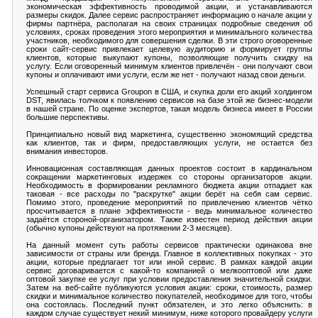
экономическая эффективность проводимой акции, и устанавливаются
размеры скидок. Далее сервис распространяет информацию о начале акции у
фирмы партнёра, располагая на своих страницах подробные сведения об
условиях, сроках проведения этого мероприятия и минимального количества
участников, необходимого для совершения сделки. В эти строго оговоренные
сроки сайт-сервис привлекает целевую аудиторию и формирует группы
клиентов, которые выкупают купоны, позволяющие получить скидку на
услугу. Если оговоренный минимум клиентов привлечён - они получают свои
купоны и оплачивают ими услуги, если же нет - получают назад свои деньги.
Успешный старт сервиса Groupon в США, и скупка доли его акций холдингом
DST, явилась толчком к появлению сервисов на базе этой же бизнес-модели
в нашей стране. По оценке экспертов, такая модель бизнеса имеет в России
большие перспективы.
Принципиально новый вид маркетинга, существенно экономящий средства
как клиентов, так и фирм, предоставляющих услуги, не остается без
внимания инвесторов.
Инновационная составляющая данных проектов состоит в кардинальном
сокращении маркетинговых издержек со стороны организаторов акции.
Необходимость в формировании рекламного бюджета акции отпадает как
таковая - все расходы по "раскрутке" акции берёт на себя сам сервис.
Помимо этого, проведение мероприятий по привлечению клиентов чётко
просчитывается в плане эффективности - ведь минимальное количество
задаётся стороной-организатором. Также известен период действия акции
(обычно купоны действуют на протяжении 2-3 месяцев).
На данный момент суть работы сервисов практически одинакова вне
зависимости от страны или бренда. Главное в коллективных покупках - это
акции, которые предлагает тот или иной сервис. В рамках каждой акции
сервис договаривается с какой-то компанией о мелкооптовой или даже
оптовой закупке ее услуг при условии предоставления значительной скидки.
Затем на веб-сайте публикуются условия акции: сроки, стоимость, размер
скидки и минимальное количество покупателей, необходимое для того, чтобы
она состоялась. Последний пункт обязателен, и это легко объяснить: в
каждом случае существует некий минимум, ниже которого провайдеру услуги