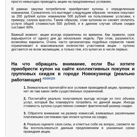
просто невыгодно проводить акцию на предложенных условиях.
В рамках закупки потребители приобретают купоны с определенным
номиналом. Схематично это выглядит следующим образом: человек покупает
за 200 рублей купон номиналом 500 рублей на пользование услугами, к
примеру, салона красоты. Таким образом, этим купоном он сможет оплатить
услуги общей стоимостью 500 рублей, и в данном случае объем скидки
составит 60%.
Важный момент: акции всегда ограничены по времени. Как правило, срок
варьируется от одного дня до нескольких недель. При этом, разумеется,
возможны варианты. Очень часто организаторы подобных сервисов также
ограничивают и максимальное количество участников акции - купоны
достаются не всем желающим, а только тем, кто купил их в числе первых.
На что обращать внимание, если Вы хотите
приобрести купон на сайте коллективных покупок и
групповых скидок в городе Новокузнецк (реально
наверх
работающие)
1.
Внимательно прочитайте все условия проводимой акции, проверьте
нет ли там каких-либо существенных ограничений.
2.
Посчитайте реально получаемую выгоду исходя из того объема
услуг, который Вы планируете потребить по данной акции. Иногда
стоимость купона существенно снижает фактический размер скидки.
3.
Обратите внимание на размер комиссий, взимаемых различными
платежными системами при оплате купона на скидку.
4.
Реально оцените свои силы, и ответтье себе на вопрос, сможете ли
Вы воспользоваться данным предложением в указанные сроки
проведния акции.