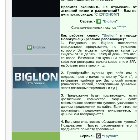
Нравится экономить, не отрываясь от
активной жизни и развлечений? - Вам по
пути ярких скидок "
С КУПОНОМ
"!
Сервис -
"
Biglion
"
наверх
Сила коллективных покупок
Как работает сервис "
Biglion
" в городе
Новокузнецк (реально работающие)?
1.
Ежедневно на
Biglion
появляется
специальное предложение, по условиям
Biglion
которого Вы можете приобрести купон со
скидкой от 50 до 90%. Каждый день - это что-
то новое. Возможно это купон на посещение
кафе или ресторана, салона красоты или SPA,
на боулинг или в кино, и т.д.
2.
Приобретайте купоны для себя или в
подарок, просто нажав на кнопку "Купить", и
выбирайте удобный для Вас способ оплаты
(банковской картой, электронными деньгами,
через платежные терминалы и т.д.).
3.
Предложение будет подтверждено, если
достаточное количество людей купит
минимальное количество купонов, указанное в
данном предложении на сайте. Если этого не
произойдет, предложение аннулируется, и
деньги Вам возвращаются.
4.
Вы стали счастливым обладателем купона?
Поздравляем! Просто распечатайте его и
предъявите по месту требования.
Сервис -
"
Групон
"