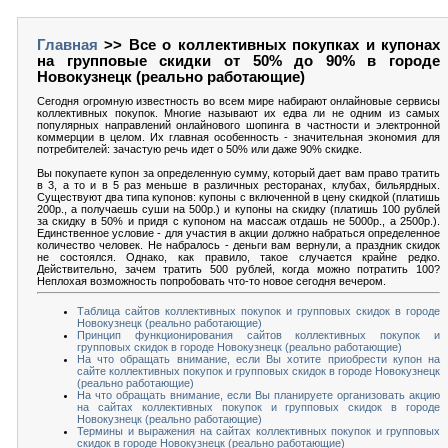
Главная
>> Все о коллективных покупках и купонах
на групповые скидки от 50% до 90% в городе
Новокузнецк (реально работающие)
Сегодня огромную известность во всем мире набирают онлайновые сервисы
коллективных покупок. Многие называют их едва ли не одним из самых
популярных направлений онлайнового шопинга в частности и электронной
коммерции в целом. Их главная особенность - значительная экономия для
потребителей: зачастую речь идет о 50% или даже 90% скидке.
Вы покупаете купон за определенную сумму, который дает вам право тратить
в 3, а то и в 5 раз меньше в различных ресторанах, клубах, бильярдных.
Существуют два типа купонов: купоны с включенной в цену скидкой (платишь
200р., а получаешь суши на 500р.) и купоны на скидку (платишь 100 рублей
за скидку в 50% и придя с купоном на массаж отдашь не 5000р., а 2500р.).
Единственное условие - для участия в акции должно набраться определенное
количество человек. Не набралось - деньги вам вернули, а праздник скидок
не состоялся. Однако, как правило, такое случается крайне редко.
Действительно, зачем тратить 500 рублей, когда можно потратить 100?
Неплохая возможность попробовать что-то новое сегодня вечером.
Таблица сайтов коллективных покупок и групповых скидок в городе
Новокузнецк (реально работающие)
Принцип функционирования сайтов коллективных покупок и
групповых скидок в городе Новокузнецк (реально работающие)
На что обращать внимание, если Вы хотите приобрести купон на
сайте коллективных покупок и групповых скидок в городе Новокузнецк
(реально работающие)
На что обращать внимание, если Вы планируете организовать акцию
на сайтах коллективных покупок и групповых скидок в городе
Новокузнецк (реально работающие)
Термины и выражения на сайтах коллективных покупок и групповых
скидок в городе Новокузнецк (реально работающие)