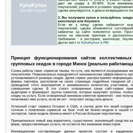
дает им скидку в 50-90%. Если минималь
покупателей, указанное в условиях предложения,
сделка аннулируется, и деньги возвращаются по
3. Вы получаете купон и пользуйтесь скидк
кинотеатре или боулинге
Если же к концу сделки набирается нужн
покупателей, сделка объявляется состоявше
кабинетах на сайте появляется купон. Прос
купон на обычном принтере и расплатите
требования - в ресторане, кинотеатре, боули
других мест от
КупиКупон в РБ
!
Принцип функционирования сайтов коллективных
групповых скидок в городе Минск (реально работающ
Схема работы таких сервисов такова: по сути, они являются посредниками м
покупателем. Первоначально определяется экономическая эффективность про
устанавливаются размеры скидок. Далее сервис распространяет информацию 
фирмы партнёра, располагая на своих страницах подробные сведения об у
проведения этого мероприятия и минимального количества участников, н
совершения сделки. В эти строго оговоренные сроки сайт-сервис при
аудиторию и формирует группы клиентов, которые выкупают купоны, позво
скидку на услугу. Если оговоренный минимум клиентов привлечён - они получ
оплачивают ими услуги, если же нет - получают назад свои деньги.
Успешный старт сервиса Groupon в США, и скупка доли его акций холдинг
толчком к появлению сервисов на базе этой же бизнес-модели в нашей ст
экспертов, такая модель бизнеса имеет в России большие перспективы.
Принципиально новый вид маркетинга, существенно экономящий средства как
фирм, предоставляющих услуги, не остается без внимания инвесторов.
Инновационная составляющая данных проектов состоит в кардиналь