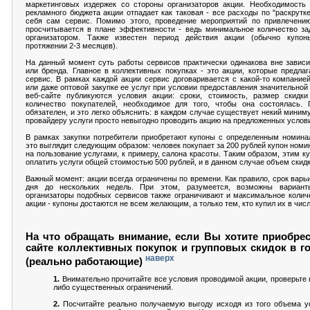
маркетинговых издержек со стороны организаторов акции. Необходимость
рекламного бюджета акции отпадает как таковая - все расходы по "раскрутке
себя сам сервис. Помимо этого, проведение мероприятий по привлечению
просчитывается в плане эффективности - ведь минимальное количество за
организатором. Также известен период действия акции (обычно купо
протяжении 2-3 месяцев).
На данный момент суть работы сервисов практически одинакова вне завис
или бренда. Главное в коллективных покупках - это акции, которые предлаг
сервис. В рамках каждой акции сервис договаривается с какой-то компание
или даже оптовой закупке ее услуг при условии предоставления значительной
веб-сайте публикуются условия акции: сроки, стоимость, размер скидк
количество покупателей, необходимое для того, чтобы она состоялась. 
обязателен, и это легко объяснить: в каждом случае существует некий миним
провайдеру услуги просто невыгодно проводить акцию на предложенных услов
В рамках закупки потребители приобретают купоны с определенным номина
это выглядит следующим образом: человек покупает за 200 рублей купон номи
на пользование услугами, к примеру, салона красоты. Таким образом, этим к
оплатить услуги общей стоимостью 500 рублей, и в данном случае объем скид
Важный момент: акции всегда ограничены по времени. Как правило, срок варь
дня до нескольких недель. При этом, разумеется, возможны вариант
организаторы подобных сервисов также ограничивают и максимальное колич
акции - купоны достаются не всем желающим, а только тем, кто купил их в чис
На что обращать внимание, если Вы хотите приобрес
сайте коллективных покупок и групповых скидок в г
наверх
(реально работающие)
1.
Внимательно прочитайте все условия проводимой акции, проверьте н
либо существенных ограничений.
2.
Посчитайте реально получаемую выгоду исходя из того объема ус