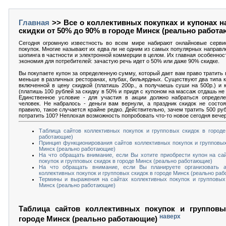
Главная
>> Все о коллективных покупках и купонах н
скидки от 50% до 90% в городе Минск (реально работ
Сегодня огромную известность во всем мире набирают онлайновые серви
покупок. Многие называют их едва ли не одним из самых популярных направл
шопинга в частности и электронной коммерции в целом. Их главная особеннос
экономия для потребителей: зачастую речь идет о 50% или даже 90% скидке.
Вы покупаете купон за определенную сумму, который дает вам право тратить в 
меньше в различных ресторанах, клубах, бильярдных. Существуют два типа к
включенной в цену скидкой (платишь 200р., а получаешь суши на 500р.) и 
(платишь 100 рублей за скидку в 50% и придя с купоном на массаж отдашь не 5
Единственное условие - для участия в акции должно набраться определе
человек. Не набралось - деньги вам вернули, а праздник скидок не состоя
правило, такое случается крайне редко. Действительно, зачем тратить 500 ру
потратить 100? Неплохая возможность попробовать что-то новое сегодня вече
Таблица сайтов коллективных покупок и групповых скидок в город
работающие)
Принцип функционирования сайтов коллективных покупок и групповых
Минск (реально работающие)
На что обращать внимание, если Вы хотите приобрести купон на са
покупок и групповых скидок в городе Минск (реально работающие)
На что обращать внимание, если Вы планируете организовать 
коллективных покупок и групповых скидок в городе Минск (реально ра
Термины и выражения на сайтах коллективных покупок и групповых
Минск (реально работающие)
Таблица сайтов коллективных покупок и групповы
наверх
городе Минск (реально работающие)