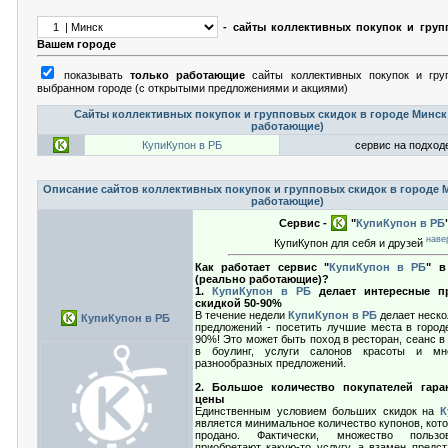
- сайты коллективных покупок и груп
Вашем городе
показывать
только работающие
сайты коллективных покупок и гру
выбранном городе (с открытыми предложениями и акциями)
Сайты коллективных покупок и групповых скидок в городе Минск
работающие)
КупиКупон в РБ
сервис на подходе
Описание сайтов коллективных покупок и групповых скидок в городе 
работающие)
Сервис -
"
КупиКупон в РБ
наве
КупиКупон для себя и друзей
Как работает сервис "
КупиКупон в РБ
" в
(реально работающие)?
1.
КупиКупон в РБ
делает интересные п
скидкой 50-90%
В течение недели
КупиКупон в РБ
делает неско
КупиКупон в РБ
предложений - посетить лучшие места в городе
90%! Это может быть поход в ресторан, сеанс в 
в боулинг, услуги салонов красоты и мн
разнообразных предложений.
2. Большое количество покупателей гара
цены
Единственным условием больших скидок на
К
является минимальное количество купонов, кот
продано. Фактически, множество пользо
приобретают какую-то услугу, а взамен предст