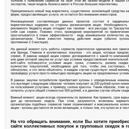
толчком к появлению сервисов на базе этой же бизнес-модели в нашей ст
экспертов, такая модель бизнеса имеет в России большие перспективы.
Принципиально новый вид маркетинга, существенно экономящий средства как
фирм, предоставляющих услуги, не остается без внимания инвесторов.
Инновационная составляющая данных проектов состоит в кардиналь
маркетинговых издержек со стороны организаторов акции. Необходимость
рекламного бюджета акции отпадает как таковая - все расходы по "раскрутке
себя сам сервис. Помимо этого, проведение мероприятий по привлечению
просчитывается в плане эффективности - ведь минимальное количество за
организатором. Также известен период действия акции (обычно купо
протяжении 2-3 месяцев).
На данный момент суть работы сервисов практически одинакова вне завис
или бренда. Главное в коллективных покупках - это акции, которые предлаг
сервис. В рамках каждой акции сервис договаривается с какой-то компание
или даже оптовой закупке ее услуг при условии предоставления значительной
веб-сайте публикуются условия акции: сроки, стоимость, размер скидк
количество покупателей, необходимое для того, чтобы она состоялась. 
обязателен, и это легко объяснить: в каждом случае существует некий миним
провайдеру услуги просто невыгодно проводить акцию на предложенных услов
В рамках закупки потребители приобретают купоны с определенным номина
это выглядит следующим образом: человек покупает за 200 рублей купон номи
на пользование услугами, к примеру, салона красоты. Таким образом, этим к
оплатить услуги общей стоимостью 500 рублей, и в данном случае объем скид
Важный момент: акции всегда ограничены по времени. Как правило, срок варь
дня до нескольких недель. При этом, разумеется, возможны вариант
организаторы подобных сервисов также ограничивают и максимальное колич
акции - купоны достаются не всем желающим, а только тем, кто купил их в чис
На что обращать внимание, если Вы хотите приобрес
сайте коллективных покупок и групповых скидок в г