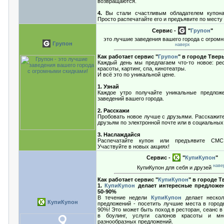
возвращаются.
4.
Вы стали счастливым обладателем купона
Просто распечатайте его и предъявите по месту
Сервис -
"
Групон
"
это лучшие заведения вашего города с огром
Групон
наверх
Как работает сервис "
Групон
" в городе Твер
Каждый день мы предлагаем что-то новое: ре
красоты, картинг, спа, кинотеатры.
И всё это по уникальной цене.
1. Узнай
Каждое утро получайте уникальные предлож
заведений вашего города.
2. Расскажи
Пробовать новое лучше с друзьями. Расскажите
друзьям по электронной почте или в социальных
3. Наслаждайся
Распечатайте купон или предъявите СМС
Участвуйте в новых акциях!
Сервис -
"
КупиКупон
"
наве
КупиКупон для себя и друзей
Как работает сервис "
КупиКупон
" в городе 
1.
КупиКупон
делает интересные предложе
50-90%
В течение недели
КупиКупон
делает нескол
КупиКупон
предложений - посетить лучшие места в городе
90%! Это может быть поход в ресторан, сеанс в 
в боулинг, услуги салонов красоты и мн
разнообразных предложений.