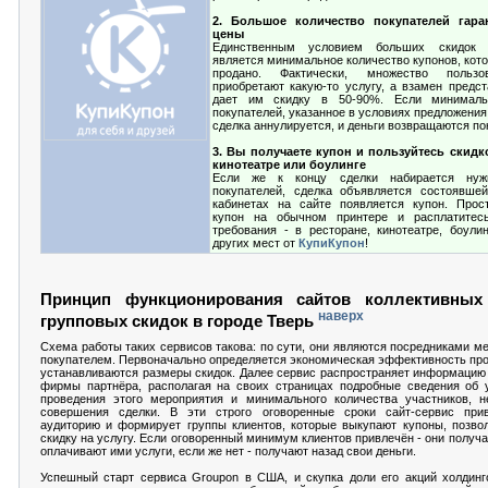
2. Большое количество покупателей гара
цены
Единственным условием больших скидо
является минимальное количество купонов, кот
продано. Фактически, множество пользо
приобретают какую-то услугу, а взамен предст
дает им скидку в 50-90%. Если минималь
покупателей, указанное в условиях предложения,
сделка аннулируется, и деньги возвращаются по
3. Вы получаете купон и пользуйтесь скидк
кинотеатре или боулинге
Если же к концу сделки набирается нужн
покупателей, сделка объявляется состоявше
кабинетах на сайте появляется купон. Прос
купон на обычном принтере и расплатите
требования - в ресторане, кинотеатре, боули
других мест от
КупиКупон
!
Принцип функционирования сайтов коллективных
наверх
групповых скидок в городе Тверь
Схема работы таких сервисов такова: по сути, они являются посредниками м
покупателем. Первоначально определяется экономическая эффективность про
устанавливаются размеры скидок. Далее сервис распространяет информацию 
фирмы партнёра, располагая на своих страницах подробные сведения об у
проведения этого мероприятия и минимального количества участников, н
совершения сделки. В эти строго оговоренные сроки сайт-сервис при
аудиторию и формирует группы клиентов, которые выкупают купоны, позво
скидку на услугу. Если оговоренный минимум клиентов привлечён - они получ
оплачивают ими услуги, если же нет - получают назад свои деньги.
Успешный старт сервиса Groupon в США, и скупка доли его акций холдинг