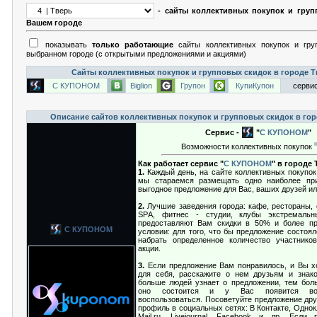
- сайты коллективных покупок и груп
Вашем городе
показывать
только работающие
сайты коллективных покупок и гру
выбранном городе (с открытыми предложениями и акциями)
Сайты коллективных покупок и групповых скидок в городе 
С КУПОНОМ
Biglion
Групон
КупиКупон
сервис
Описание сайтов коллективных покупок и групповых скидок в гор
Сервис -
"
С КУПОНОМ
"
Возможности коллективных покупок
Как работает сервис "
С КУПОНОМ
" в городе
1.
Каждый день, на сайте коллективных покупок,
мы стараемся размещать одно наиболее при
выгодное предложение для Вас, ваших друзей ил
2.
Лучшие заведения города: кафе, рестораны, 
SРA, фитнес - студии, клубы экстремальн
предоставляют Вам скидки в 50% и более пр
С КУПОНОМ
условии: для того, что бы предложение состоя
набрать определенное количество участнико
акции.
3.
Если предложение Вам понравилось, и Вы хо
для себя, расскажите о нем друзьям и знак
больше людей узнает о предложении, тем бол
оно состоится и у Вас появится во
воспользоваться. Посоветуйте предложение дру
профиль в социальных сетях: В Контакте, Однокла
Mail.ru, Livejournal, Facebook и др. Если