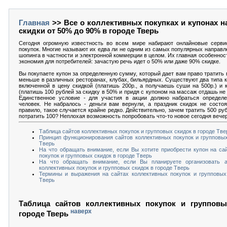
Главная
>> Все о коллективных покупках и купонах н
скидки от 50% до 90% в городе Тверь
Сегодня огромную известность во всем мире набирают онлайновые серви
покупок. Многие называют их едва ли не одним из самых популярных направл
шопинга в частности и электронной коммерции в целом. Их главная особеннос
экономия для потребителей: зачастую речь идет о 50% или даже 90% скидке.
Вы покупаете купон за определенную сумму, который дает вам право тратить в 
меньше в различных ресторанах, клубах, бильярдных. Существуют два типа к
включенной в цену скидкой (платишь 200р., а получаешь суши на 500р.) и 
(платишь 100 рублей за скидку в 50% и придя с купоном на массаж отдашь не 5
Единственное условие - для участия в акции должно набраться определе
человек. Не набралось - деньги вам вернули, а праздник скидок не состоя
правило, такое случается крайне редко. Действительно, зачем тратить 500 ру
потратить 100? Неплохая возможность попробовать что-то новое сегодня вече
Таблица сайтов коллективных покупок и групповых скидок в городе Тве
Принцип функционирования сайтов коллективных покупок и групповых
Тверь
На что обращать внимание, если Вы хотите приобрести купон на са
покупок и групповых скидок в городе Тверь
На что обращать внимание, если Вы планируете организовать 
коллективных покупок и групповых скидок в городе Тверь
Термины и выражения на сайтах коллективных покупок и групповых
Тверь
Таблица сайтов коллективных покупок и групповы
наверх
городе Тверь