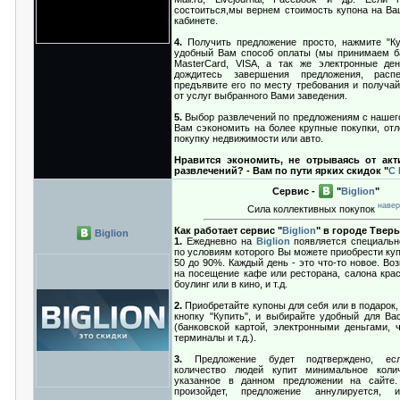
состоиться,мы вернем стоимость купона на Ва
кабинете.
4.
Получить предложение просто, нажмите "Ку
удобный Вам способ оплаты (мы принимаем б
MasterCard, VISA, а так же электронные де
дождитесь завершения предложения, распе
предъявите его по месту требования и получай
от услуг выбранного Вами заведения.
5.
Выбор развлечений по предложениям с нашего
Вам сэкономить на более крупные покупки, отл
покупку недвижимости или авто.
Нравится экономить, не отрываясь от ак
развлечений? - Вам по пути ярких скидок "
С
Сервис -
"
Biglion
"
навер
Сила коллективных покупок
Как работает сервис "
Biglion
" в городе Твер
Biglion
1.
Ежедневно на
Biglion
появляется специальн
по условиям которого Вы можете приобрести куп
50 до 90%. Каждый день - это что-то новое. Во
на посещение кафе или ресторана, салона крас
боулинг или в кино, и т.д.
2.
Приобретайте купоны для себя или в подарок,
кнопку "Купить", и выбирайте удобный для Ва
(банковской картой, электронными деньгами, 
терминалы и т.д.).
3.
Предложение будет подтверждено, есл
количество людей купит минимальное колич
указанное в данном предложении на сайте.
произойдет, предложение аннулируется,