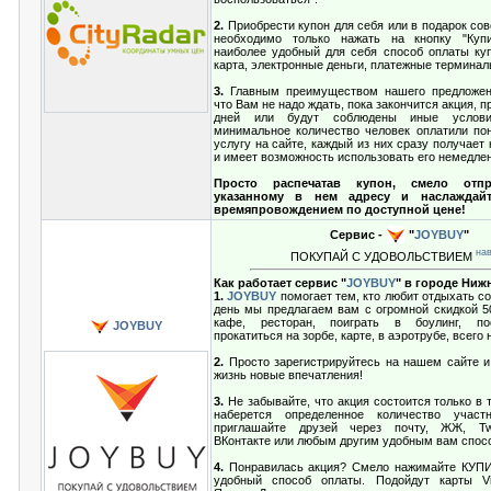
2.
Приобрести купон для себя или в подарок со
необходимо только нажать на кнопку "Куп
наиболее удобный для себя способ оплаты куп
карта, электронные деньги, платежные терминал
3.
Главным преимуществом нашего предложени
что Вам не надо ждать, пока закончится акция, п
дней или будут соблюдены иные услови
минимальное количество человек оплатили п
услугу на сайте, каждый из них сразу получает 
и имеет возможность использовать его немедле
Просто распечатав купон, смело отпр
указанному в нем адресу и наслаждай
времяпровождением по доступной цене!
Сервис -
"
JOYBUY
"
на
ПОКУПАЙ С УДОВОЛЬСТВИЕМ
Как работает сервис "
JOYBUY
" в городе Ни
1.
JOYBUY
помогает тем, кто любит отдыхать с
день мы предлагаем вам с огромной скидкой 5
кафе, ресторан, поиграть в боулинг, по
JOYBUY
прокатиться на зорбе, карте, в аэротрубе, всего 
2.
Просто зарегистрируйтесь на нашем сайте и
жизнь новые впечатления!
3.
Не забывайте, что акция состоится только в 
наберется определенное количество участ
приглашайте друзей через почту, ЖЖ, Twit
ВКонтакте или любым другим удобным вам спос
4.
Понравилась акция? Смело нажимайте КУПИ
удобный способ оплаты. Подойдут карты Vis