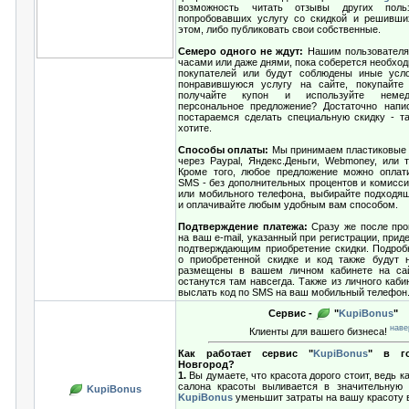
возможность читать отзывы других польз
попробовавших услугу со скидкой и решивши
этом, либо публиковать свои собственные.
Семеро одного не ждут:
Нашим пользователя
часами или даже днями, пока соберется необхо
покупателей или будут соблюдены иные усло
понравившуюся услугу на сайте, покупайте 
получайте купон и используйте немед
персональное предложение? Достаточно напи
постараемся сделать специальную скидку - та
хотите.
Способы оплаты:
Мы принимаем пластиковые 
через Paypal, Яндекс.Деньги, Webmoney, или 
Кроме того, любое предложение можно оплат
SMS - без дополнительных процентов и комисси
или мобильного телефона, выбирайте подходя
и оплачивайте любым удобным вам способом.
Подтверждение платежа:
Сразу же после про
на ваш e-mail, указанный при регистрации, приде
подтверждающим приобретение скидки. Подро
о приобретенной скидке и код также будут 
размещены в вашем личном кабинете на с
останутся там навсегда. Также из личного каб
выслать код по SMS на ваш мобильный телефон
Сервис -
"
KupiBonus
"
наве
Клиенты для вашего бизнеса!
Как работает сервис "
KupiBonus
" в г
Новгород?
1.
Вы думаете, что красота дорого стоит, ведь 
салона красоты выливается в значительную 
KupiBonus
KupiBonus
уменьшит затраты на вашу красоту в