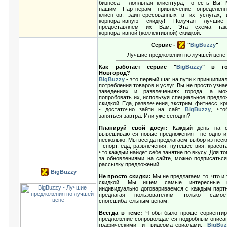
бизнеса - лояльная клиентура, то есть Вы!
нашим Партнерам привлечение определенн
клиентов, заинтересованных в их услугах, 
корпоративную скидку! Получая лучши
предоставляем их Вам. Эта схема так
корпоративной (коллективной) скидкой.
Сервис -
"
BigBuzzy
"
Лучшие предложения по лучшей цене
Как работает сервис "
BigBuzzy
" в го
Новгород?
BigBuzzy
- это первый шаг на пути к принципиа
потребления товаров и услуг. Вы не просто узна
заведениях и развлечениях города, а мо
попробовать их, используя специальное предло
скидкой. Еда, развлечения, экстрим, фитнесс, кр
- достаточно зайти на сайт
BigBuzzy
, что
заняться завтра. Или уже сегодня?
Планируй свой досуг:
Каждый день на 
вывешиваются новые предложения - не одно и 
несколько. Мы всегда предлагаем выбор из неск
- спорт, еда, развлечения, путешествия, красота
что каждый найдет себе занятие по вкусу. Для то
за обновлениями на сайте, можно подписатьс
рассылку предложений.
BigBuzzy
Не просто скидки:
Мы не предлагаем то, что и 
скидкой. Мы ищем самые интересные п
индивидуально договариваемся с каждым партн
предлагая пользователям только сам
сногсшибательным ценам.
Всегда в теме:
Чтобы было проще сориентиро
предложение сопровождается подробным описан
графическими и видеоматериалами.
BigBuz