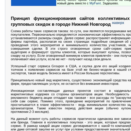
новый день вместе с
MyFant
. Задешево.
Принцип функционирования сайтов коллективных
наверх
групповых скидок в городе Нижний Новгород
Схема работы таких сервисов такова: по сути, они являются посредниками м
покупателем. Первоначально определяется экономическая эффективность про
устанавливаются размеры скидок. Далее сервис распространяет информацию 
фирмы партнёра, располагая на своих страницах подробные сведения об у
проведения этого мероприятия и минимального количества участников, н
совершения сделки. В эти строго оговоренные сроки сайт-сервис при
аудиторию и формирует группы клиентов, которые выкупают купоны, позво
скидку на услугу. Если оговоренный минимум клиентов привлечён - они получ
оплачивают ими услуги, если же нет - получают назад свои деньги.
Успешный старт сервиса Groupon в США, и скупка доли его акций холдинг
толчком к появлению сервисов на базе этой же бизнес-модели в нашей ст
экспертов, такая модель бизнеса имеет в России большие перспективы.
Принципиально новый вид маркетинга, существенно экономящий средства как
фирм, предоставляющих услуги, не остается без внимания инвесторов.
Инновационная составляющая данных проектов состоит в кардиналь
маркетинговых издержек со стороны организаторов акции. Необходимость
рекламного бюджета акции отпадает как таковая - все расходы по "раскрутке
себя сам сервис. Помимо этого, проведение мероприятий по привлечению
просчитывается в плане эффективности - ведь минимальное количество за
организатором. Также известен период действия акции (обычно купо
протяжении 2-3 месяцев).
На данный момент суть работы сервисов практически одинакова вне завис
или бренда. Главное в коллективных покупках - это акции, которые предлаг
сервис. В рамках каждой акции сервис договаривается с какой-то компание
или даже оптовой закупке ее услуг при условии предоставления значительной