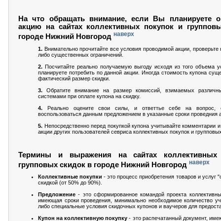
На что обращать внимание, если Вы планируете о
акцию на сайтах коллективных покупок и группов
наверх
городе Нижний Новгород
1.
Внимательно прочитайте все условия проводимой акции, проверьте н
либо существенных ограничений.
2.
Посчитайте реально получаемую выгоду исходя из того объема ус
планируете потребить по данной акции. Иногда стоимость купона сущ
фактический размер скидки.
3.
Обратите внимание на размер комиссий, взимаемых различн
системами при оплате купона на скидку.
4.
Реально оцените свои силы, и ответтье себе на вопрос,
воспользоваться данным предложением в указанные сроки проведния а
5.
Непосредственно перед покупкой купона учитывайте комментарии и
акции других пользователей севриса коллективных покупок и групповых
Термины и выражения на сайтах коллективных
наверх
групповых скидок в городе Нижний Новгород
Коллективные покупки
- это процесс приобретения товаров и услуг 
скидкой (от 50% до 90%).
Предложение
- это сформированное командой проекта коллективны
имеющая сроки проведения, минимально необходимое количество уч
либо специальные условия скидочных купонов и ваучеров для предоста
Купон на коллективную покупку
- это распечатанный документ, им