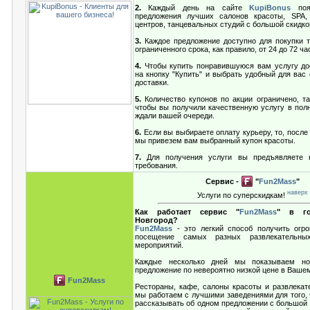
2.
Каждый день на сайте
KupiBonus
поя
предложения лучших салонов красоты, SPA,
центров, танцевальных студий с большой скидко
3.
Каждое предложение доступно для покупки т
ограниченного срока, как правило, от 24 до 72 ча
4.
Чтобы купить понравившуюся вам услугу до
на кнопку "Купить" и выбрать удобный для вас
доставки.
5.
Количество купонов по акции ограничено, та
чтобы вы получили качественную услугу в пол
ждали вашей очереди.
6.
Если вы выбираете оплату курьеру, то, после
мы привезем вам выбранный купон красоты.
7.
Для получения услуги вы предъявляете 
требования.
Сервис -
"
Fun2Mass
"
наверх
Услуги по суперскидкам!
Как работает сервис "
Fun2Mass
" в го
Новгород?
Fun2Mass
- это легкий способ получить огр
посещение самых разных развлекательны
мероприятий.
Каждые несколько дней мы показываем но
предложение по невероятно низкой цене в Вашем
Fun2Mass
Рестораны, кафе, салоны красоты и развлекат
мы работаем с лучшими заведениями для того, 
рассказывать об одном предложении с большой 