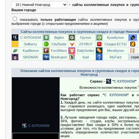
- сайты коллективных покупок и груп
Вашем городе
показывать
только работающие
сайты коллективных покупок и гру
выбранном городе (с открытыми предложениями и акциями)
Сайты коллективных покупок и групповых скидок в городе Нижни
С КУПОНОМ
Biglion
Групон
КупиКупон
Sellberry
CityRadar
JOYBUY
Скидка ЕСТЬ!
KupiBonus
Fun2Mass
DailySmiles
МегаКупон
SKIDMAN
Bestkupon
bupl
MyFant
серв
Описание сайтов коллективных покупок и групповых скидок в гор
Новгород
Сервис -
"
С КУПОНОМ
"
Возможности коллективных покупок
Как работает сервис "
С КУПОНОМ
" в г
Новгород?
1.
Каждый день, на сайте коллективных покупок,
мы стараемся размещать одно наиболее при
выгодное предложение для Вас, ваших друзей ил
2.
Лучшие заведения города: кафе, рестораны, 
SРA, фитнес - студии, клубы экстремальн
предоставляют Вам скидки в 50% и более пр
С КУПОНОМ
условии: для того, что бы предложение состоя
набрать определенное количество участнико
акции.