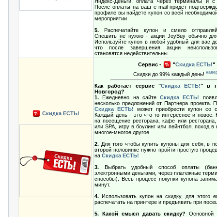
Яндекс-Деньги, оплата через терминалы и 
После оплаты на ваш e-mail придет подтвержд
профиле вы найдете купон со всей необходимо
мероприятии
5.
Распечатайте купон и смело отправляй
Спешить не нужно - акции JoyBuy обычно для
Используйте купон в любой удобный для вас де
что после завершения акции неиспользо
становятся недействительны.
Сервис -
"
Скидка ЕСТЬ!
"
наве
Скидки до 99% каждый день!
Как работает сервис "
Скидка ЕСТЬ!
" в 
Новгород?
1.
Ежедневно на сайте
Скидка ЕСТЬ!
появл
несколько предложений от Партнера проекта. П
Скидка ЕСТЬ!
может приобрести купон со с
Скидка ЕСТЬ!
Каждый день - это что-то интересное и новое.
на посещение ресторана, кафе или ресторана,
или SPA, игру в боулинг или пейнтбол, поход в 
многое-многое другое.
2.
Для того чтобы купить купоны для себя, в п
второй половинке нужно пройти простую процед
на
Скидка ЕСТЬ!
3.
Выбрать удобный способ оплаты (банко
электронными деньгами, через платежные терми
способы). Весь процесс покупки купона занима
минут.
4.
Использовать купон на скидку, для этого е
распечатать на принтере и предъявить при пос
5. Какой смысл давать скидку?
Основной 