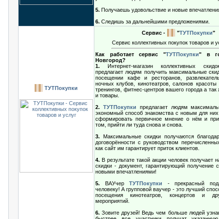
5.
Получаешь удовольствие и новые впечатлени
6.
Следишь за дальнейшими предложениями.
Сервис -
"
ТУТПокупки
"
Сервис коллективных покупок товаров и у
Как работает сервис "
ТУТПокупки
" в г
Новгород?
1.
Интернет-магазин коллективных ски
предлагает людям получить максимальные скид
посещении кафе и ресторанов, развлекател
ночных клубов, кинотеатров, салонов красоты 
ТУТПокупки
тренингов, фитнес-центров вашего города а так 
и товары.
2.
ТУТПокупки
предлагает людям максималь
экономный способ знакомства с новым для них
сформировать первичное мнение о нём и при
том, прийти ли туда снова и снова.
3.
Максимальные скидки получаются благодар
договорённости с руководством перечисленных
как сайт им гарантирует приток клиентов.
4.
В результате такой акции человек получает 
скидки - документ, гарантирующий получение с
новыми впечатлениями!
5.
ВАУчер
ТУТПокупки
- прекрасный под
человеку! А групповой ваучер - это лучший спос
посещения кинотеатров, концертов и др
мероприятий.
6.
Зовите друзей! Ведь чем больше людей узнаю
быстрее все участники получат указанную