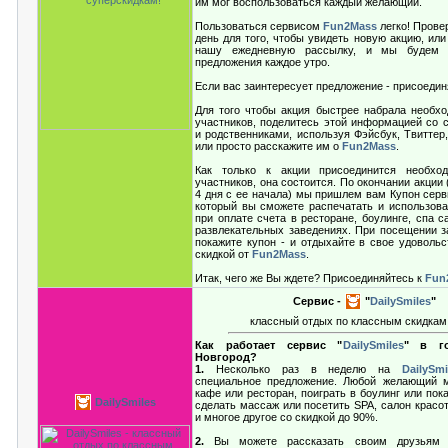
им мог воспользоваться каждый желающий.
Пользоваться сервисом
Fun2Mass
легко! Прове
день для того, чтобы увидеть новую акцию, ил
нашу ежедневную рассылку, и мы будем 
предложения каждое утро.
Если вас заинтересует предложение - присоедин
Для того чтобы акция быстрее набрала необ
участников, поделитесь этой информацией со 
и родственниками, используя Фэйсбук, Твиттер, 
или просто расскажите им о
Fun2Mass
.
Как только к акции присоединится необх
участников, она состоится. По окончании акции 
4 дня с ее начала) мы пришлем вам Купон серв
который вы сможете распечатать и использова
при оплате счета в ресторане, боулинге, спа с
развлекательных заведениях. При посещении з
покажите купон - и отдыхайте в свое удовольс
скидкой от
Fun2Mass
.
Итак, чего же Вы ждете? Присоединяйтесь к
Fun
Сервис -
"
DailySmiles
"
классный отдых по классным скидка
Как работает сервис "
DailySmiles
" в г
Новгород?
1.
Несколько раз в неделю на
DailySmi
специальное предложение. Любой желающий м
кафе или ресторан, поиграть в боулинг или пока
DailySmiles
сделать массаж или посетить SPA, салон красо
и многое другое со скидкой до 90%.
2.
Вы можете рассказать своим друзьям