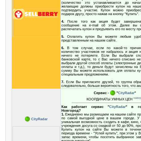
(количество это устанавливается до нача
желающие должны приобрести купон на наше
подтвердить участие. Купон можно приобре
подарок другу, просто нажав на кнопку "Купить".
4.
После того как акция будет завершена
сообщение на e-mail об этом. Далее вы 
распечатать купон и предъявить его по месту пр
5.
Оплатить купон Вы можете любым удоб
представленным на нашем сайте.
6.
В том случае, если по какой-то причи
количество участников не набралось и акция н
ничего не потеряете. Если Вы выбрали сп
банковской карте, то с Вас ничего списано не
выбрали другой способ оплаты (электронные де
оплаты и т.д.), то деньги будут зачислены на
сумму Вы можете использовать для оплаты ку
специальным предложениям.
7.
Если Вы пригласите друзей, то группа обра
следовательно, больше вероятность того, что ак
Сервис -
"
CityRadar
"
наве
КООРДИНАТЫ УМНЫХ ЦЕН
Как работает сервис "
CityRadar
" в го
Новгород?
1.
Ежедневно мы размещаем на нашем сайте пр
по самой выгодной цене в вашем городе. У 
CityRadar
уникальная возможность сходить в кафе, кино, 
учреждения досуга со скидкой от 50 до 90%, про
Купить купон на сайте Вы можете в течение
периода времени - "Успей купить", при этом у 
запас времени, чтобы посетить выбранное зав
воспользоваться".