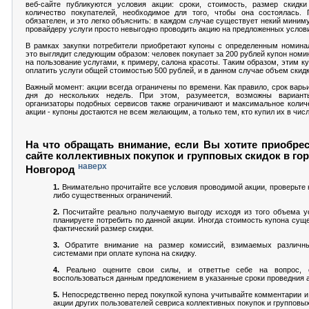
веб-сайте публикуются условия акции: сроки, стоимость, размер скидк
количество покупателей, необходимое для того, чтобы она состоялась. 
обязателен, и это легко объяснить: в каждом случае существует некий миним
провайдеру услуги просто невыгодно проводить акцию на предложенных услов
В рамках закупки потребители приобретают купоны с определенным номина
это выглядит следующим образом: человек покупает за 200 рублей купон номи
на пользование услугами, к примеру, салона красоты. Таким образом, этим к
оплатить услуги общей стоимостью 500 рублей, и в данном случае объем скид
Важный момент: акции всегда ограничены по времени. Как правило, срок варь
дня до нескольких недель. При этом, разумеется, возможны вариант
организаторы подобных сервисов также ограничивают и максимальное колич
акции - купоны достаются не всем желающим, а только тем, кто купил их в чис
На что обращать внимание, если Вы хотите приобрес
сайте коллективных покупок и групповых скидок в го
наверх
Новгород
1.
Внимательно прочитайте все условия проводимой акции, проверьте н
либо существенных ограничений.
2.
Посчитайте реально получаемую выгоду исходя из того объема ус
планируете потребить по данной акции. Иногда стоимость купона сущ
фактический размер скидки.
3.
Обратите внимание на размер комиссий, взимаемых различн
системами при оплате купона на скидку.
4.
Реально оцените свои силы, и ответтье себе на вопрос,
воспользоваться данным предложением в указанные сроки проведния а
5.
Непосредственно перед покупкой купона учитывайте комментарии и
акции других пользователей севриса коллективных покупок и групповых