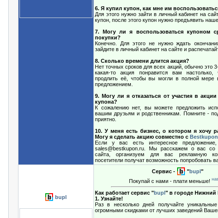
6. Я купил купон, как мне им воспользовать
Для этого нужно зайти в личный кабинет на сай
купон, после этого купон нужно предъявить наш
7. Могу ли я воспользоваться купоном с
покупки?
Конечно. Для этого не нужно ждать окончани
зайдите в личный кабинет на сайте и распечатай
8. Сколько времени длится акция?
Нет точных сроков для всех акций, обычно это 3
какая-то акция понравится вам настолько
продлить её, чтобы вы могли в полной мере 
предложением.
9. Могу ли я отказаться от участия в акци
купона?
К сожалению нет, вы можете предложить исп
вашим друзьям и родственникам. Помните - под
приятно.
10. У меня есть бизнес, о котором я хочу р
Могу я сделать акцию совместно с
Bestkupon
Если у вас есть интересное предложение
sales@bestkupon.ru. Мы расскажем о вас со
сайта, организуем для вас рекламную к
посетители получат возможность попробовать ва
Сервис -
"
bupl
"
на
Покупай с нами - плати меньше!
Как работает сервис "
bupl
" в городе Нижний
bupl
1. Узнайте!
Раз в несколько дней получайте уникальные
огромными скидками от лучших заведений Вашег