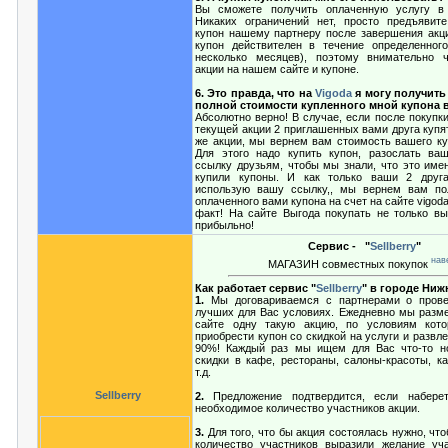
Вы сможете получить оплаченную услугу в
Никаких ограничений нет, просто предъявит
купон нашему партнеру после завершения акци
купон действителен в течение определенног
несколько месяцев), поэтому внимательно ч
акции на нашем сайте и купоне.
6. Это правда, что на
Vigoda
я могу получить
полной стоимости купленного мной купона 
Абсолютно верно! В случае, если после покупк
текущей акции 2 приглашенных вами друга купя
же акции, мы вернем вам стоимость вашего ку
Для этого надо купить купон, разослать ва
ссылку друзьям, чтобы мы знали, что это име
купили купоны. И как только ваши 2 друга
использую вашу ссылку,, мы вернем вам по
оплаченного вами купона на счет на сайте vigoda
факт! На сайте Выгода покупать не только вы
прибыльно!
Сервис -
"
Sellberry
"
нав
МАГАЗИН совместных покупок
Как работает сервис "
Sellberry
" в городе Ни
1.
Мы договариваемся с партнерами о прове
лучших для Вас условиях. Ежедневно мы раз
сайте одну такую акцию, по условиям кот
приобрести купон со скидкой на услуги и развл
90%! Каждый раз мы ищем для Вас что-то но
скидки в кафе, рестораны, салоны-красоты, ка
т.д.
Sellberry
2.
Предложение подтвердится, если набере
необходимое количество участников акции.
3.
Для того, что бы акция состоялась нужно, ч
количество участников выразили желание уч