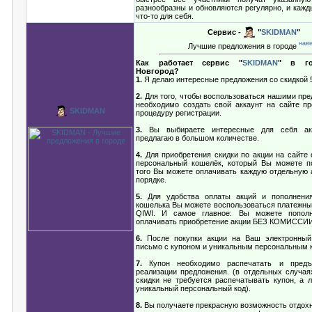
разнообразны и обновляются регулярно, и кажд
что-то для себя.
Сервис -
"
SKIDMAN
"
нав
Лучшие предложения в городе
Как работает сервис "
SKIDMAN
" в го
Новгород?
1.
Я делаю интересные предложения со скидкой 
2.
Для того, чтобы воспользоваться нашими пр
необходимо создать свой аккаунт на сайте п
SKIDMAN
процедуру регистрации.
3.
Вы выбираете интересные для себя ак
предлагаю в большом количестве.
4.
Для приобретения скидки по акции на сайте
персональный кошелёк, который Вы можете п
того Вы можете оплачивать каждую отдельную 
порядке.
5.
Для удобства оплаты акций и пополнения
кошелька Вы можете воспользоваться платежн
QIWI. И самое главное: Вы можете попол
оплачивать приобретение акции БЕЗ КОМИССИИ
6.
После покупки акции на Ваш электронный
письмо с купоном и уникальным персональным 
7.
Купон необходимо распечатать и предъ
реализации предложения. (в отдельных случая
скидки не требуется распечатывать купон, а 
уникальный персональный код).
8.
Вы получаете прекрасную возможность отдохн