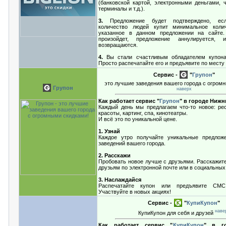
(банковской картой, электронными деньгами, 
терминалы и т.д.).
3.
Предложение будет подтверждено, есл
количество людей купит минимальное колич
указанное в данном предложении на сайте.
произойдет, предложение аннулируется,
возвращаются.
4.
Вы стали счастливым обладателем купона
Просто распечатайте его и предъявите по месту
Сервис -
"
Групон
"
это лучшие заведения вашего города с огром
Групон
наверх
Как работает сервис "
Групон
" в городе Ниж
Каждый день мы предлагаем что-то новое: ре
красоты, картинг, спа, кинотеатры.
И всё это по уникальной цене.
1. Узнай
Каждое утро получайте уникальные предлож
заведений вашего города.
2. Расскажи
Пробовать новое лучше с друзьями. Расскажите
друзьям по электронной почте или в социальных
3. Наслаждайся
Распечатайте купон или предъявите СМС
Участвуйте в новых акциях!
Сервис -
"
КупиКупон
"
наве
КупиКупон для себя и друзей
Как работает сервис "
КупиКупон
" в г