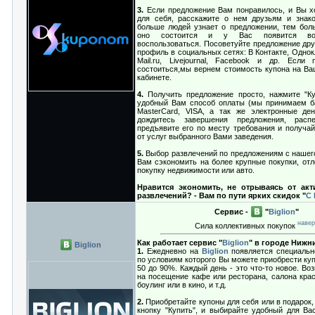
3.
Если предложение Вам понравилось, и Вы хо
для себя, расскажите о нем друзьям и знак
больше людей узнает о предложении, тем бол
оно состоится и у Вас появится во
воспользоваться. Посоветуйте предложение дру
профиль в социальных сетях: В Контакте, Однокла
Mail.ru, Livejournal, Facebook и др. Если
состоиться,мы вернем стоимость купона на Ва
кабинете.
4.
Получить предложение просто, нажмите "Ку
удобный Вам способ оплаты (мы принимаем б
MasterCard, VISA, а так же электронные де
дождитесь завершения предложения, распе
предъявите его по месту требования и получай
от услуг выбранного Вами заведения.
5.
Выбор развлечений по предложениям с нашего
Вам сэкономить на более крупные покупки, отл
покупку недвижимости или авто.
Нравится экономить, не отрываясь от ак
развлечений? - Вам по пути ярких скидок "
С
Сервис -
"
Biglion
"
навер
Сила коллективных покупок
Как работает сервис "
Biglion
" в городе Нижн
Biglion
1.
Ежедневно на
Biglion
появляется специальн
по условиям которого Вы можете приобрести куп
50 до 90%. Каждый день - это что-то новое. Во
на посещение кафе или ресторана, салона крас
боулинг или в кино, и т.д.
2.
Приобретайте купоны для себя или в подарок,
кнопку "Купить", и выбирайте удобный для Ва