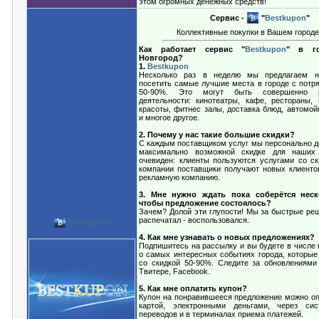
этом огромных денежных средств!
Сервис -
"
Bestkupon
"
Коллективные покупки в Вашем город
Как работает сервис "
Bestkupon
" в г
Новгород?
1.
Bestkupon
Несколько раз в неделю мы предлагаем н
посетить самые лучшие места в городе с потр
50-90%. Это могут быть совершенно 
деятельности: кинотеатры, кафе, рестораны, 
красоты, фитнес залы, доставка блюд, автомой
и многое другое.
2. Почему у нас такие большие скидки?
С каждым поставщиком услуг мы персонально д
максимально возможной скидке для наших 
очевиден: клиенты пользуются услугами со ск
компании поставщики получают новых клиент
рекламную компанию.
3. Мне нужно ждать пока соберётся неск
чтобы предложение состоялось?
Зачем? Долой эти глупости! Мы за быстрые реш
распечатал - воспользовался.
Bestkupon
4. Как мне узнавать о новых предложениях?
Подпишитесь на рассылку и вы будете в числе 
о самых интересных событиях города, которые
со скидкой 50-90%. Следите за обновлениями
Твитере, Facebook.
5. Как мне оплатить купон?
Купон на понравившееся предложение можно оп
картой, электронными деньгами, через си
переводов и в терминалах приема платежей.