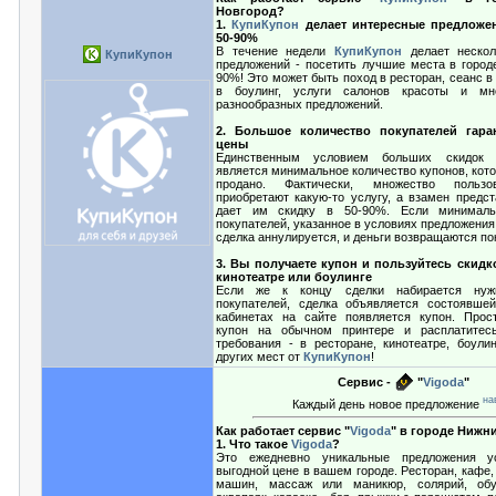
Новгород?
1.
КупиКупон
делает интересные предложе
50-90%
В течение недели
КупиКупон
делает нескол
КупиКупон
предложений - посетить лучшие места в городе
90%! Это может быть поход в ресторан, сеанс в 
в боулинг, услуги салонов красоты и мн
разнообразных предложений.
2. Большое количество покупателей гара
цены
Единственным условием больших скидо
является минимальное количество купонов, кот
продано. Фактически, множество пользо
приобретают какую-то услугу, а взамен предст
дает им скидку в 50-90%. Если минималь
покупателей, указанное в условиях предложения,
сделка аннулируется, и деньги возвращаются по
3. Вы получаете купон и пользуйтесь скидк
кинотеатре или боулинге
Если же к концу сделки набирается нужн
покупателей, сделка объявляется состоявше
кабинетах на сайте появляется купон. Прос
купон на обычном принтере и расплатите
требования - в ресторане, кинотеатре, боули
других мест от
КупиКупон
!
Сервис -
"
Vigoda
"
на
Каждый день новое предложение
Как работает сервис "
Vigoda
" в городе Нижн
1. Что такое
Vigoda
?
Это ежедневно уникальные предложения у
выгодной цене в вашем городе. Pесторан, кафе, 
машин, массаж или маникюр, солярий, об