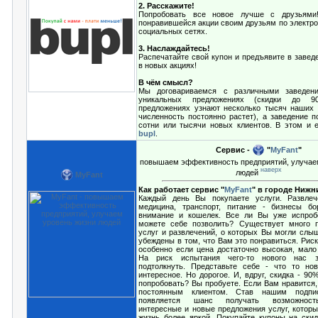
2. Расскажите!
Попробовать все новое лучше с друзьями
понравившейся акции своим друзьям по электро
социальных сетях.
3. Наслаждайтесь!
Распечатайте свой купон и предъявите в завед
в новых акциях!
В чём смысл?
Мы договариваемся с различными заведен
уникальных предложениях (скидки до 
предложениях узнают несколько тысяч наших 
численность постоянно растет), а заведение п
сотни или тысячи новых клиентов. В этом и 
bupl
.
Сервис -
"
MyFant
"
повышаем эффективность предприятий, улучае
наверх
людей
MyFant
Как работает сервис "
MyFant
" в городе Ниж
Каждый день Вы покупаете услуги. Развлече
медицина, транспорт, питание - бизнесы б
внимание и кошелек. Все ли Вы уже испроб
можете себе позволить? Существует много п
услуг и развлечений, о которых Вы могли слыш
убеждены в том, что Вам это понравиться. Риск
особенно если цена достаточно высокая, мало 
На риск испытания чего-то нового нас з
подтолкнуть. Представьте себе - что то но
интересное. Но дорогое. И, вдруг, скидка - 9
попробовать? Вы пробуете. Если Вам нравится,
постоянным клиентом. Став нашим подпи
появляется шанс получать возможност
интересные и новые предложения услуг, котор
жизнь более яркой. Покупайте купоны на скид