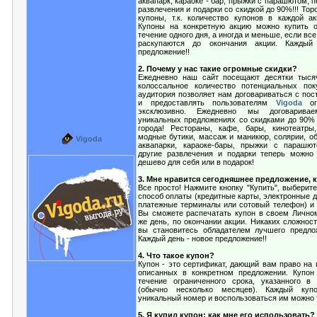
аквапарк, караоке - бар, прыжки с парашютом, п
развлечения и подарки со скидкой до 90%!!! Тор
купоны, т.к. количество купонов в каждой ак
Купоны на конкретную акцию можно купить о
течение одного дня, а иногда и меньше, если все
раскупаются до окончания акции. Каждый
предложение!!
2. Почему у нас такие огромные скидки?
Ежедневно наш сайт посещают десятки тысяч
колоссальное количество потенциальных пок
аудитория позволяет нам договариваться с пос
и предоставлять пользователям
Vigoda
ог
эксклюзивно. Ежедневно мы договарив
уникальных предложениях со скидками до 90%
города! Рестораны, кафе, бары, кинотеатры
модные бутики, массаж и маникюр, солярии, о
Vigoda
аквапарки, караоке-бары, прыжки с парашют
другие развлечения и подарки теперь можно
дешево для себя или в подарок!
3. Мне нравится сегодняшнее предложение, к
Все просто! Нажмите кнопку "Купить", выберит
способ оплаты (кредитные карты, электронные д
платежные терминалы или сотовый телефон) и о
Вы сможете распечатать купон в своем Личном
же день, по окончании акции. Никаких сложност
вы становитесь обладателем лучшего предло
Каждый день - новое предложение!!
4. Что такое купон?
Купон - это сертификат, дающий вам право на 
описанных в конкретном предложении. Купон
течение ограниченного срока, указанного в
(обычно несколько месяцев). Каждый куп
уникальный номер и воспользоваться им можно т
5. Я купил купон: как мне его использовать?