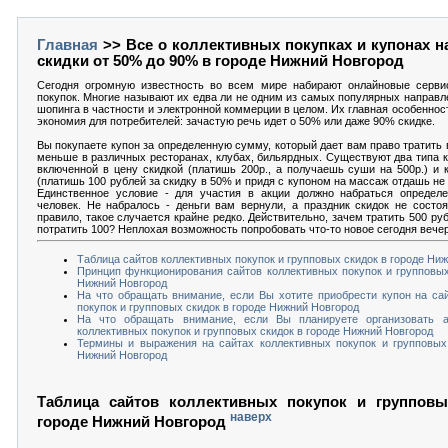
Главная
>> Все о коллективных покупках и купонах н
скидки от 50% до 90% в городе Нижний Новгород
Сегодня огромную известность во всем мире набирают онлайновые серви
покупок. Многие называют их едва ли не одним из самых популярных направл
шопинга в частности и электронной коммерции в целом. Их главная особеннос
экономия для потребителей: зачастую речь идет о 50% или даже 90% скидке.
Вы покупаете купон за определенную сумму, который дает вам право тратить в 
меньше в различных ресторанах, клубах, бильярдных. Существуют два типа к
включенной в цену скидкой (платишь 200р., а получаешь суши на 500р.) и 
(платишь 100 рублей за скидку в 50% и придя с купоном на массаж отдашь не 5
Единственное условие - для участия в акции должно набраться определе
человек. Не набралось - деньги вам вернули, а праздник скидок не состоя
правило, такое случается крайне редко. Действительно, зачем тратить 500 ру
потратить 100? Неплохая возможность попробовать что-то новое сегодня вече
Таблица сайтов коллективных покупок и групповых скидок в городе Ни
Принцип функционирования сайтов коллективных покупок и групповых
Нижний Новгород
На что обращать внимание, если Вы хотите приобрести купон на са
покупок и групповых скидок в городе Нижний Новгород
На что обращать внимание, если Вы планируете организовать 
коллективных покупок и групповых скидок в городе Нижний Новгород
Термины и выражения на сайтах коллективных покупок и групповых
Нижний Новгород
Таблица сайтов коллективных покупок и групповы
наверх
городе Нижний Новгород