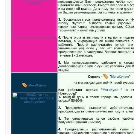
понравившемся Вам предложении через почту
ВКонтакте или Facebook. Вместе веселее и в боу
и на гоночной трассе. Да к тому же, если друзь
по Вашей рекомендации, Вы получаете дополни
3.
Воспользоваться предложением просто. Н
кнопку "Купить", выбрать самый удобный
(кредитные карты, электронные деньги, Сбер
терминалы) и оплатить услугу.
4.
После оплаты вы получите на почту подтв
платежа, а информация об акции появится 
кабинете. Просто распечатайте купон ил
уникальный код, если у вас нет возможности
предъявите его в заведении. Воспользоваться 
течение 1 - 2 месяцев.
5.
Мы непосредственно работаем с кажды
договариваемся с ним о лучших условиях для В
скидки.
Сервис -
"
МегаКупон
"
на мегаскидки для тебя и твоей тусовк
МегаКупон
Как работает сервис "
МегаКупон
" в г
Новгород?
1.
Каждый день в твоем городе мы делаем 
скидкой 50-90%
2.
Предложение становится действительны
приобрело достаточное количество покупателей
3.
Ты оплачиваешь купон любым удобны
получаешь уникальный код
4.
Предъявляешь распечатанный купон и
уникальный код при посещении выбранного заве