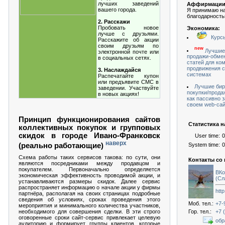
лучших заведений
Аффирмации
вашего города.
Я принимаю н
благодарность
2. Расскажи
Пробовать новое
Экономика:
лучше с друзьями.
Курсы
Расскажите об акции
своим друзьям по
new
Лучшие
электронной почте или
продажи-обмен
в социальных сетях.
статей для ко
продвижения с
3. Наслаждайся
системах
Распечатайте купон
или предъявите СМС в
Лучшие бир
заведении. Участвуйте
покупки/прода
в новых акциях!
как пассивно 
своем web-са
Принцип функционирования сайтов
Статистика на
коллективных покупок и групповых
скидок в городе Ивано-Франковск
User time:
0
наверх
(реально работающие)
System time:
0
Схема работы таких сервисов такова: по сути, они
Контакты со
являются посредниками между продавцом и
покупателем. Первоначально определяется
ВК
экономическая эффективность проводимой акции, и
(Сл
устанавливаются размеры скидок. Далее сервис
распространяет информацию о начале акции у фирмы
http
партнёра, располагая на своих страницах подробные
сведения об условиях, сроках проведения этого
Моб. тел.:
+7-
мероприятия и минимального количества участников,
Гор. тел.:
+7 
необходимого для совершения сделки. В эти строго
оговоренные сроки сайт-сервис привлекает целевую
обр
аудиторию и формирует группы клиентов, которые