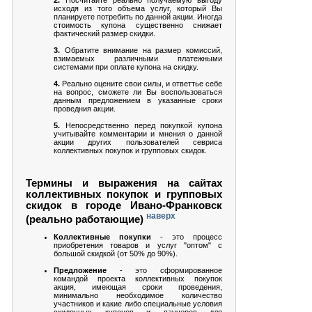
исходя из того объема услуг, который Вы
планируете потребить по данной акции. Иногда
стоимость купона существенно снижает
фактический размер скидки.
3.
Обратите внимание на размер комиссий,
взимаемых различными платежными
системами при оплате купона на скидку.
4.
Реально оцените свои силы, и ответтье себе
на вопрос, сможете ли Вы воспользоваться
данным предложением в указанные сроки
проведния акции.
5.
Непосредственно перед покупкой купона
учитывайте комментарии и мнения о данной
акции других пользователей севриса
коллективных покупок и групповых скидок.
Термины и выражения на сайтах
коллективных покупок и групповых
скидок в городе Ивано-Франковск
наверх
(реально работающие)
Коллективные покупки
- это процесс
приобретения товаров и услуг "оптом" с
большой скидкой (от 50% до 90%).
Предложение
- это сформированное
командой проекта коллективных покупок
акция, имеющая сроки проведения,
минимально необходимое количество
участников и какие либо специальные условия
скидочных купонов и ваучеров для