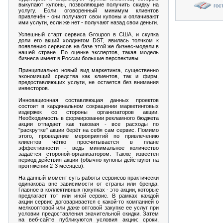
выкупают купоны, позволяющие получить скидку на
гос
услугу. Если оговоренный минимум клиентов
привлечён - они получают свои купоны и оплачивают
ими услуги, если же нет - получают назад свои деньги.
Успешный старт сервиса Groupon в США, и скупка
доли его акций холдингом DST, явилась толчком к
появлению сервисов на базе этой же бизнес-модели в
нашей стране. По оценке экспертов, такая модель
бизнеса имеет в России большие перспективы.
Принципиально новый вид маркетинга, существенно
экономящий средства как клиентов, так и фирм,
предоставляющих услуги, не остается без внимания
инвесторов.
Инновационная составляющая данных проектов
состоит в кардинальном сокращении маркетинговых
издержек со стороны организаторов акции.
Необходимость в формировании рекламного бюджета
акции отпадает как таковая - все расходы по
"раскрутке" акции берёт на себя сам сервис. Помимо
этого, проведение мероприятий по привлечению
клиентов чётко просчитывается в плане
эффективности - ведь минимальное количество
задаётся стороной-организатором. Также известен
период действия акции (обычно купоны действуют на
протяжении 2-3 месяцев).
На данный момент суть работы сервисов практически
одинакова вне зависимости от страны или бренда.
Главное в коллективных покупках - это акции, которые
предлагает тот или иной сервис. В рамках каждой
акции сервис договаривается с какой-то компанией о
мелкооптовой или даже оптовой закупке ее услуг при
условии предоставления значительной скидки. Затем
на веб-сайте публикуются условия акции: сроки,