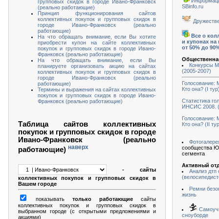
Информаци
групповых скидок в городе Ивано-Франковск
SBinfo.ru
(реально работающие)
Принцип функционирования сайтов
коллективных покупок и групповых скидок в
Дружестве
городе Ивано-Франковск (реально
работающие)
Все о кол
На что обращать внимание, если Вы хотите
и купонах на
приобрести купон на сайте коллективных
от 50% до 90
покупок и групповых скидок в городе Ивано-
Франковск (реально работающие)
Общественна
На что обращать внимание, если Вы
Конкурсы 
планируете организовать акцию на сайтах
(2005-2007)
коллективных покупок и групповых скидок в
городе Ивано-Франковск (реально
Голосование:
работающие)
Кто она? (I тур
Термины и выражения на сайтах коллективных
покупок и групповых скидок в городе Ивано-
Статистика го
Франковск (реально работающие)
ИНСИС 2008. (
Голосование:
Таблица сайтов коллективных
Кто она? (II ту
покупок и групповых скидок в городе
Ивано-Франковск (реально
Фотогалере
наверх
сообщества Ю
работающие)
сегмента
Активный от
- сайты
Анализ дтп
(велосипедист
коллективных покупок и групповых скидок в
Вашем городе
Ремни безо
жизнь
показывать
только работающие
сайты
коллективных покупок и групповых скидок в
Самоучи
выбранном городе (с открытыми предложениями и
сноуборде
акциями)