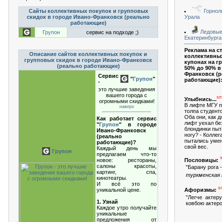
Сайты коллективных покупок и групповых
Горнол
скидок в городе Ивано-Франковск (реально
Урала
работающие)
Ледовые 
Групон
сервис на подходе ;)
Екатеринбурга
Реклама на с
Описание сайтов коллективных покупок и
коллективных
групповых скидок в городе Ивано-Франковск
купонах на г
(реально работающие)
50% до 90% в
Франковск (
Сервис
"
Групон
"
работающие)
-
это лучшие заведения
вашего города с
s
Улыбнись...
огромными скидками!
В лифте МГУ п
наверх
толпа студент
Оба они, как 
Как работает сервис
лифт уехал без
"
Групон
" в городе
блондинки пыт
Ивано-Франковск
ногу? - Коллег
(реально
пытались умен
работающие)?
свой вес.
Каждый день мы
Групон
предлагаем что-то
Пословицы:
новое: рестораны,
салоны красоты,
"Барану рога -
картинг, спа,
туркменская 
кинотеатры.
И всё это по
s
уникальной цене.
Афоризмы:
"Легче актер
1. Узнай
ковбою актеро
Каждое утро получайте
уникальные
предложения от