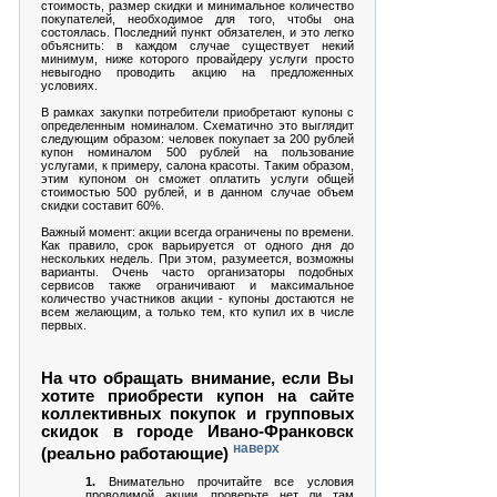
стоимость, размер скидки и минимальное количество
покупателей, необходимое для того, чтобы она
состоялась. Последний пункт обязателен, и это легко
объяснить: в каждом случае существует некий
минимум, ниже которого провайдеру услуги просто
невыгодно проводить акцию на предложенных
условиях.
В рамках закупки потребители приобретают купоны с
определенным номиналом. Схематично это выглядит
следующим образом: человек покупает за 200 рублей
купон номиналом 500 рублей на пользование
услугами, к примеру, салона красоты. Таким образом,
этим купоном он сможет оплатить услуги общей
стоимостью 500 рублей, и в данном случае объем
скидки составит 60%.
Важный момент: акции всегда ограничены по времени.
Как правило, срок варьируется от одного дня до
нескольких недель. При этом, разумеется, возможны
варианты. Очень часто организаторы подобных
сервисов также ограничивают и максимальное
количество участников акции - купоны достаются не
всем желающим, а только тем, кто купил их в числе
первых.
На что обращать внимание, если Вы
хотите приобрести купон на сайте
коллективных покупок и групповых
скидок в городе Ивано-Франковск
наверх
(реально работающие)
1.
Внимательно прочитайте все условия
проводимой акции, проверьте нет ли там