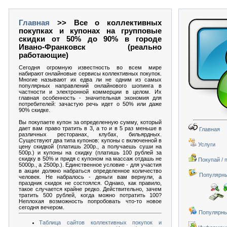
Главная
>> Все о коллективных
покупках и купонах на групповые
скидки от 50% до 90% в городе
Ивано-Франковск (реально
работающие)
Сегодня огромную известность во всем мире
набирают онлайновые сервисы коллективных покупок.
Многие называют их едва ли не одним из самых
популярных направлений онлайнового шопинга в
частности и электронной коммерции в целом. Их
главная особенность - значительная экономия для
потребителей: зачастую речь идет о 50% или даже
90% скидке.
Вы покупаете купон за определенную сумму, который
дает вам право тратить в 3, а то и в 5 раз меньше в
Главная
различных ресторанах, клубах, бильярдных.
Существуют два типа купонов: купоны с включенной в
Услуги
цену скидкой (платишь 200р., а получаешь суши на
500р.) и купоны на скидку (платишь 100 рублей за
скидку в 50% и придя с купоном на массаж отдашь не
Покупай / 
5000р., а 2500р.). Единственное условие - для участия
в акции должно набраться определенное количество
Популярны
человек. Не набралось - деньги вам вернули, а
праздник скидок не состоялся. Однако, как правило,
такое случается крайне редко. Действительно, зачем
тратить 500 рублей, когда можно потратить 100?
Неплохая возможность попробовать что-то новое
сегодня вечером.
Популярны
Таблица сайтов коллективных покупок и