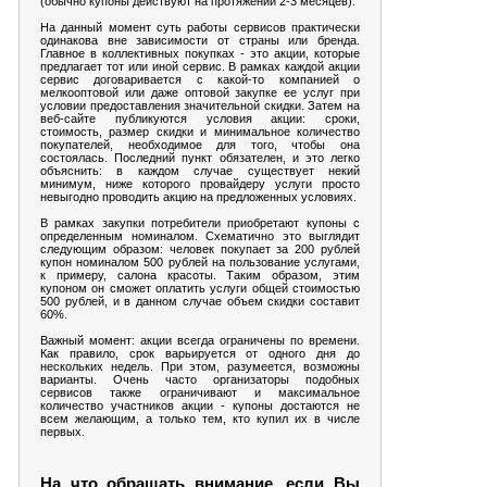
(обычно купоны действуют на протяжении 2-3 месяцев).
На данный момент суть работы сервисов практически
одинакова вне зависимости от страны или бренда.
Главное в коллективных покупках - это акции, которые
предлагает тот или иной сервис. В рамках каждой акции
сервис договаривается с какой-то компанией о
мелкооптовой или даже оптовой закупке ее услуг при
условии предоставления значительной скидки. Затем на
веб-сайте публикуются условия акции: сроки,
стоимость, размер скидки и минимальное количество
покупателей, необходимое для того, чтобы она
состоялась. Последний пункт обязателен, и это легко
объяснить: в каждом случае существует некий
минимум, ниже которого провайдеру услуги просто
невыгодно проводить акцию на предложенных условиях.
В рамках закупки потребители приобретают купоны с
определенным номиналом. Схематично это выглядит
следующим образом: человек покупает за 200 рублей
купон номиналом 500 рублей на пользование услугами,
к примеру, салона красоты. Таким образом, этим
купоном он сможет оплатить услуги общей стоимостью
500 рублей, и в данном случае объем скидки составит
60%.
Важный момент: акции всегда ограничены по времени.
Как правило, срок варьируется от одного дня до
нескольких недель. При этом, разумеется, возможны
варианты. Очень часто организаторы подобных
сервисов также ограничивают и максимальное
количество участников акции - купоны достаются не
всем желающим, а только тем, кто купил их в числе
первых.
На что обращать внимание, если Вы