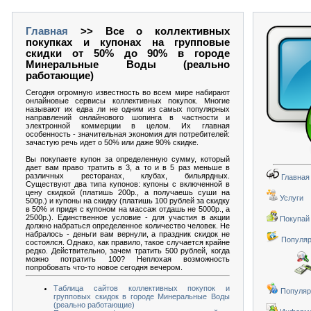
Главная
>> Все о коллективных
покупках и купонах на групповые
скидки от 50% до 90% в городе
Минеральные Воды (реально
работающие)
Сегодня огромную известность во всем мире набирают
онлайновые сервисы коллективных покупок. Многие
называют их едва ли не одним из самых популярных
направлений онлайнового шопинга в частности и
электронной коммерции в целом. Их главная
особенность - значительная экономия для потребителей:
зачастую речь идет о 50% или даже 90% скидке.
Вы покупаете купон за определенную сумму, который
дает вам право тратить в 3, а то и в 5 раз меньше в
различных ресторанах, клубах, бильярдных.
Главная
Существуют два типа купонов: купоны с включенной в
цену скидкой (платишь 200р., а получаешь суши на
Услуги
500р.) и купоны на скидку (платишь 100 рублей за скидку
в 50% и придя с купоном на массаж отдашь не 5000р., а
2500р.). Единственное условие - для участия в акции
Покупай 
должно набраться определенное количество человек. Не
набралось - деньги вам вернули, а праздник скидок не
Популяр
состоялся. Однако, как правило, такое случается крайне
редко. Действительно, зачем тратить 500 рублей, когда
можно потратить 100? Неплохая возможность
попробовать что-то новое сегодня вечером.
Таблица сайтов коллективных покупок и
Популяр
групповых скидок в городе Минеральные Воды
(реально работающие)