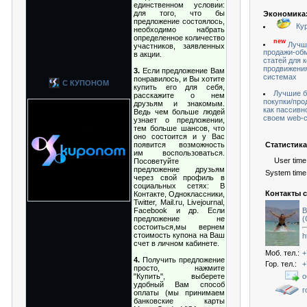
единственном условии:
для того, что бы
Экономика
предложение состоялось,
Кур
необходимо набрать
определенное количество
new
Лучш
участников, заявленных
продажи-обм
в акции.
статей для 
продвижения
3.
Если предложение Вам
системах
понравилось, и Вы хотите
С КУПОНОМ
купить его для себя,
Лучшие б
расскажите о нем
покупки/про
друзьям и знакомым.
как пассивн
Ведь чем больше людей
своем web-
узнает о предложении,
тем больше шансов, что
оно состоится и у Вас
появится возможность
Статистика 
им воспользоваться.
User time
Посоветуйте
предложение друзьям
System time
через свой профиль в
социальных сетях: В
Контакты 
Контакте, Одноклассники,
Twitter, Mail.ru, Livejournal,
Facebook и др. Если
В
предложение не
(
состоиться,мы вернем
стоимость купона на Ваш
h
счет в личном кабинете.
Моб. тел.:
+
4.
Получить предложение
Гор. тел.:
+
просто, нажмите
"Купить", выберете
о
удобный Вам способ
г
оплаты (мы принимаем
банковские карты