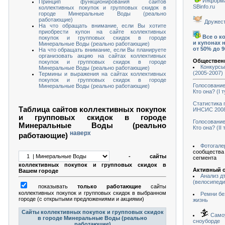
Информа
Принцип функционирования сайтов
SBinfo.ru
коллективных покупок и групповых скидок в
городе Минеральные Воды (реально
работающие)
Дружест
На что обращать внимание, если Вы хотите
приобрести купон на сайте коллективных
Все о к
покупок и групповых скидок в городе
и купонах 
Минеральные Воды (реально работающие)
от 50% до 
На что обращать внимание, если Вы планируете
организовать акцию на сайтах коллективных
Обществен
покупок и групповых скидок в городе
Конкурс
Минеральные Воды (реально работающие)
(2005-2007)
Термины и выражения на сайтах коллективных
покупок и групповых скидок в городе
Голосовани
Минеральные Воды (реально работающие)
Кто она? (I т
Статистика 
Таблица сайтов коллективных покупок
ИНСИС 2008.
и групповых скидок в городе
Голосовани
Минеральные Воды (реально
Кто она? (II 
наверх
работающие)
Фотогале
сообщества
- сайты
сегмента
коллективных покупок и групповых скидок в
Активный 
Вашем городе
Анализ д
(велосипеди
показывать
только работающие
сайты
коллективных покупок и групповых скидок в выбранном
Ремни бе
городе (с открытыми предложениями и акциями)
жизнь
Сайты коллективных покупок и групповых скидок
Самоу
в городе Минеральные Воды (реально
сноуборде
работающие)