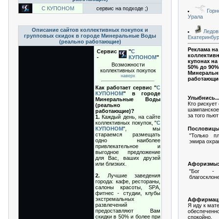
С КУПОНОМ
сервис на подходе ;)
Горн
Урала
Описание сайтов коллективных покупок и
Ледовы
групповых скидок в городе Минеральные Воды
Екатеринбур
(реально работающие)
Реклама на
Сервис
"
С
коллективн
-
КУПОНОМ
"
купонах на
Возможности
50% до 90%
коллективных покупок
Минеральн
наверх
работающи
Как работает сервис "
С
КУПОНОМ
" в городе
Улыбнись..
Минеральные Воды
Кто рискует
(реально
шампанское,
работающие)?
за того пьют
1.
Каждый день, на сайте
коллективных покупок, "
С
Пословицы
КУПОНОМ
", мы
стараемся размещать
"Только п
одно наиболее
эмира охра
привлекательное и
выгодное предложение
для Вас, ваших друзей
или близких.
Афоризмы
"Бог -
2.
Лучшие заведения
благосклоне
города: кафе, рестораны,
салоны красоты, SРA,
фитнес - студии, клубы
экстремальных
Аффирмац
развлечений
Я иду к мат
предоставляют Вам
обеспеченно
скидки в 50% и более при
спокойно.