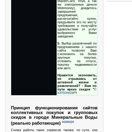
MasterCard, VISA, а так
же электронные деньги
Webmoney), дождитесь
завершения
предложения,
распечатайте купон,
предъявите его по месту
требования и получайте
удовольствие от услуг
выбранного Вами
заведения.
5.
Выбор развлечений по
предложениям с нашего
сайта позволит Вам
сэкономить на более
крупные покупки,
отложить на отпуск,
покупку недвижимости
или авто.
Нравится экономить,
не отрываясь от
активной жизни и
развлечений? - Вам по
пути ярких скидок "
С
КУПОНОМ
"!
Принцип функционирования сайтов
коллективных покупок и групповых
скидок в городе Минеральные Воды
наверх
(реально работающие)
Схема работы таких сервисов такова: по сути, они