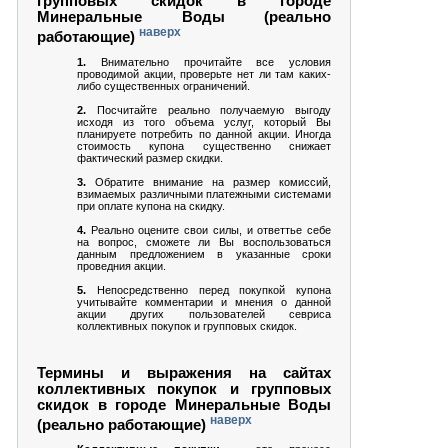
групповых скидок в городе
Минеральные Воды (реально
наверх
работающие)
1.
Внимательно прочитайте все условия
проводимой акции, проверьте нет ли там каких-
либо существенных ограничений.
2.
Посчитайте реально получаемую выгоду
исходя из того объема услуг, который Вы
планируете потребить по данной акции. Иногда
стоимость купона существенно снижает
фактический размер скидки.
3.
Обратите внимание на размер комиссий,
взимаемых различными платежными системами
при оплате купона на скидку.
4.
Реально оцените свои силы, и ответтье себе
на вопрос, сможете ли Вы воспользоваться
данным предложением в указанные сроки
проведния акции.
5.
Непосредственно перед покупкой купона
учитывайте комментарии и мнения о данной
акции других пользователей севриса
коллективных покупок и групповых скидок.
Термины и выражения на сайтах
коллективных покупок и групповых
скидок в городе Минеральные Воды
наверх
(реально работающие)