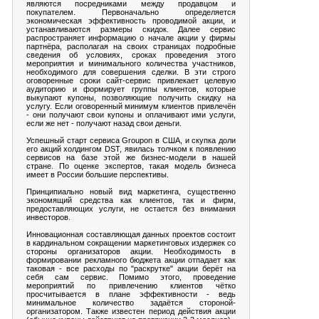
являются посредниками между продавцом и
покупателем. Первоначально определяется
экономическая эффективность проводимой акции, и
устанавливаются размеры скидок. Далее сервис
распространяет информацию о начале акции у фирмы
партнёра, располагая на своих страницах подробные
сведения об условиях, сроках проведения этого
мероприятия и минимального количества участников,
необходимого для совершения сделки. В эти строго
оговоренные сроки сайт-сервис привлекает целевую
аудиторию и формирует группы клиентов, которые
выкупают купоны, позволяющие получить скидку на
услугу. Если оговоренный минимум клиентов привлечён
- они получают свои купоны и оплачивают ими услуги,
если же нет - получают назад свои деньги.
Успешный старт сервиса Groupon в США, и скупка доли
его акций холдингом DST, явилась толчком к появлению
сервисов на базе этой же бизнес-модели в нашей
стране. По оценке экспертов, такая модель бизнеса
имеет в России большие перспективы.
Принципиально новый вид маркетинга, существенно
экономящий средства как клиентов, так и фирм,
предоставляющих услуги, не остается без внимания
инвесторов.
Инновационная составляющая данных проектов состоит
в кардинальном сокращении маркетинговых издержек со
стороны организаторов акции. Необходимость в
формировании рекламного бюджета акции отпадает как
таковая - все расходы по "раскрутке" акции берёт на
себя сам сервис. Помимо этого, проведение
мероприятий по привлечению клиентов чётко
просчитывается в плане эффективности - ведь
минимальное количество задаётся стороной-
организатором. Также известен период действия акции