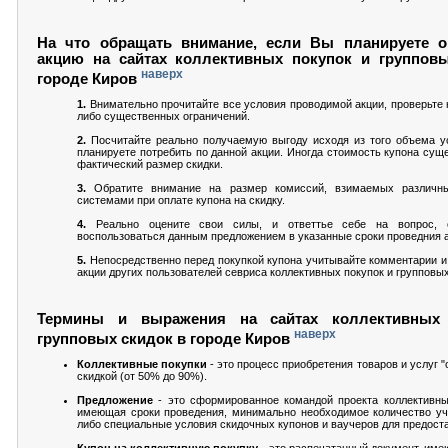
На что обращать внимание, если Вы планируете о
акцию на сайтах коллективных покупок и группов
наверх
городе Киров
1.
Внимательно прочитайте все условия проводимой акции, проверьте н
либо существенных ограничений.
2.
Посчитайте реально получаемую выгоду исходя из того объема ус
планируете потребить по данной акции. Иногда стоимость купона сущ
фактический размер скидки.
3.
Обратите внимание на размер комиссий, взимаемых различн
системами при оплате купона на скидку.
4.
Реально оцените свои силы, и ответтье себе на вопрос,
воспользоваться данным предложением в указанные сроки проведния а
5.
Непосредственно перед покупкой купона учитывайте комментарии и
акции других пользователей севриса коллективных покупок и групповых
Термины и выражения на сайтах коллективных
наверх
групповых скидок в городе Киров
Коллективные покупки
- это процесс приобретения товаров и услуг 
скидкой (от 50% до 90%).
Предложение
- это сформированное командой проекта коллективны
имеющая сроки проведения, минимально необходимое количество уч
либо специальные условия скидочных купонов и ваучеров для предоста
Купон на коллективную покупку
- это распечатанный документ, им