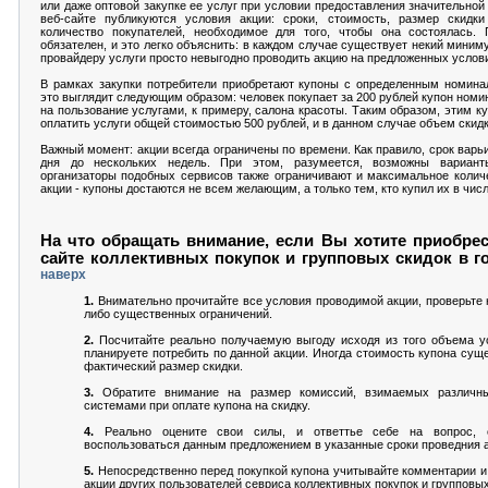
или даже оптовой закупке ее услуг при условии предоставления значительной
веб-сайте публикуются условия акции: сроки, стоимость, размер скидк
количество покупателей, необходимое для того, чтобы она состоялась. 
обязателен, и это легко объяснить: в каждом случае существует некий миним
провайдеру услуги просто невыгодно проводить акцию на предложенных услов
В рамках закупки потребители приобретают купоны с определенным номина
это выглядит следующим образом: человек покупает за 200 рублей купон номи
на пользование услугами, к примеру, салона красоты. Таким образом, этим к
оплатить услуги общей стоимостью 500 рублей, и в данном случае объем скид
Важный момент: акции всегда ограничены по времени. Как правило, срок варь
дня до нескольких недель. При этом, разумеется, возможны вариант
организаторы подобных сервисов также ограничивают и максимальное колич
акции - купоны достаются не всем желающим, а только тем, кто купил их в чис
На что обращать внимание, если Вы хотите приобрес
сайте коллективных покупок и групповых скидок в г
наверх
1.
Внимательно прочитайте все условия проводимой акции, проверьте н
либо существенных ограничений.
2.
Посчитайте реально получаемую выгоду исходя из того объема ус
планируете потребить по данной акции. Иногда стоимость купона сущ
фактический размер скидки.
3.
Обратите внимание на размер комиссий, взимаемых различн
системами при оплате купона на скидку.
4.
Реально оцените свои силы, и ответтье себе на вопрос,
воспользоваться данным предложением в указанные сроки проведния а
5.
Непосредственно перед покупкой купона учитывайте комментарии и
акции других пользователей севриса коллективных покупок и групповых