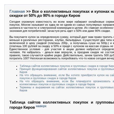
Главная
>> Все о коллективных покупках и купонах н
скидки от 50% до 90% в городе Киров
Сегодня огромную известность во всем мире набирают онлайновые серви
покупок. Многие называют их едва ли не одним из самых популярных направл
шопинга в частности и электронной коммерции в целом. Их главная особеннос
экономия для потребителей: зачастую речь идет о 50% или даже 90% скидке.
Вы покупаете купон за определенную сумму, который дает вам право тратить в 
меньше в различных ресторанах, клубах, бильярдных. Существуют два типа к
включенной в цену скидкой (платишь 200р., а получаешь суши на 500р.) и 
(платишь 100 рублей за скидку в 50% и придя с купоном на массаж отдашь не 5
Единственное условие - для участия в акции должно набраться определе
человек. Не набралось - деньги вам вернули, а праздник скидок не состоя
правило, такое случается крайне редко. Действительно, зачем тратить 500 ру
потратить 100? Неплохая возможность попробовать что-то новое сегодня вече
Таблица сайтов коллективных покупок и групповых скидок в городе Кир
Принцип функционирования сайтов коллективных покупок и групповых
Киров
На что обращать внимание, если Вы хотите приобрести купон на са
покупок и групповых скидок в городе Киров
На что обращать внимание, если Вы планируете организовать 
коллективных покупок и групповых скидок в городе Киров
Термины и выражения на сайтах коллективных покупок и групповых
Киров
Таблица сайтов коллективных покупок и групповы
наверх
городе Киров