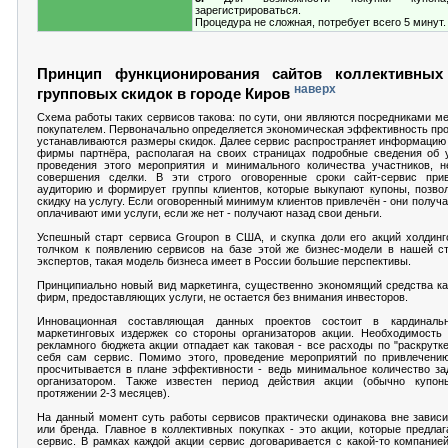
зарегистрироваться.
Процедура не сложная, потребует всего 5 минут.
Принцип функционирования сайтов коллективных
наверх
групповых скидок в городе Киров
Схема работы таких сервисов такова: по сути, они являются посредниками м
покупателем. Первоначально определяется экономическая эффективность про
устанавливаются размеры скидок. Далее сервис распространяет информацию 
фирмы партнёра, располагая на своих страницах подробные сведения об у
проведения этого мероприятия и минимального количества участников, н
совершения сделки. В эти строго оговоренные сроки сайт-сервис при
аудиторию и формирует группы клиентов, которые выкупают купоны, позво
скидку на услугу. Если оговоренный минимум клиентов привлечён - они получ
оплачивают ими услуги, если же нет - получают назад свои деньги.
Успешный старт сервиса Groupon в США, и скупка доли его акций холдинг
толчком к появлению сервисов на базе этой же бизнес-модели в нашей ст
экспертов, такая модель бизнеса имеет в России большие перспективы.
Принципиально новый вид маркетинга, существенно экономящий средства как
фирм, предоставляющих услуги, не остается без внимания инвесторов.
Инновационная составляющая данных проектов состоит в кардиналь
маркетинговых издержек со стороны организаторов акции. Необходимость
рекламного бюджета акции отпадает как таковая - все расходы по "раскрутке
себя сам сервис. Помимо этого, проведение мероприятий по привлечению
просчитывается в плане эффективности - ведь минимальное количество за
организатором. Также известен период действия акции (обычно купо
протяжении 2-3 месяцев).
На данный момент суть работы сервисов практически одинакова вне завис
или бренда. Главное в коллективных покупках - это акции, которые предлаг
сервис. В рамках каждой акции сервис договаривается с какой-то компание