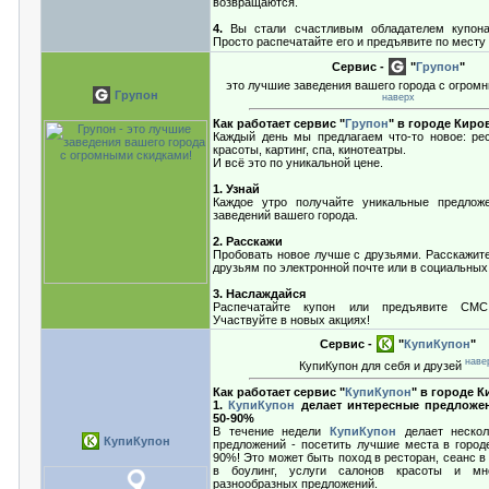
возвращаются.
4.
Вы стали счастливым обладателем купона
Просто распечатайте его и предъявите по месту
Сервис -
"
Групон
"
это лучшие заведения вашего города с огром
Групон
наверх
Как работает сервис "
Групон
" в городе Киро
Каждый день мы предлагаем что-то новое: ре
красоты, картинг, спа, кинотеатры.
И всё это по уникальной цене.
1. Узнай
Каждое утро получайте уникальные предлож
заведений вашего города.
2. Расскажи
Пробовать новое лучше с друзьями. Расскажите
друзьям по электронной почте или в социальных
3. Наслаждайся
Распечатайте купон или предъявите СМС
Участвуйте в новых акциях!
Сервис -
"
КупиКупон
"
наве
КупиКупон для себя и друзей
Как работает сервис "
КупиКупон
" в городе 
1.
КупиКупон
делает интересные предложе
50-90%
В течение недели
КупиКупон
делает нескол
КупиКупон
предложений - посетить лучшие места в городе
90%! Это может быть поход в ресторан, сеанс в 
в боулинг, услуги салонов красоты и мн
разнообразных предложений.