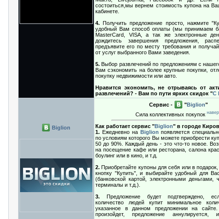
состоиться,мы вернем стоимость купона на Ва
кабинете.
4.
Получить предложение просто, нажмите "Ку
удобный Вам способ оплаты (мы принимаем б
MasterCard, VISA, а так же электронные де
дождитесь завершения предложения, распе
предъявите его по месту требования и получай
от услуг выбранного Вами заведения.
5.
Выбор развлечений по предложениям с нашего
Вам сэкономить на более крупные покупки, отл
покупку недвижимости или авто.
Нравится экономить, не отрываясь от ак
развлечений? - Вам по пути ярких скидок "
С
Сервис -
"
Biglion
"
навер
Сила коллективных покупок
Как работает сервис "
Biglion
" в городе Киро
Biglion
1.
Ежедневно на
Biglion
появляется специальн
по условиям которого Вы можете приобрести куп
50 до 90%. Каждый день - это что-то новое. Во
на посещение кафе или ресторана, салона крас
боулинг или в кино, и т.д.
2.
Приобретайте купоны для себя или в подарок,
кнопку "Купить", и выбирайте удобный для Ва
(банковской картой, электронными деньгами, 
терминалы и т.д.).
3.
Предложение будет подтверждено, есл
количество людей купит минимальное колич
указанное в данном предложении на сайте.
произойдет, предложение аннулируется,