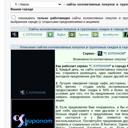
- сайты коллективных покупок и груп
Вашем городе
показывать
только работающие
сайты коллективных покупок и гру
выбранном городе (с открытыми предложениями и акциями)
Сайты коллективных покупок и групповых скидок в городе 
С КУПОНОМ
Biglion
Групон
КупиКупон
Описание сайтов коллективных покупок и групповых скидок в го
Сервис -
"
С КУПОНОМ
"
Возможности коллективных покупок
Как работает сервис "
С КУПОНОМ
" в городе
1.
Каждый день, на сайте коллективных покупок,
мы стараемся размещать одно наиболее при
выгодное предложение для Вас, ваших друзей ил
2.
Лучшие заведения города: кафе, рестораны, 
SРA, фитнес - студии, клубы экстремальн
предоставляют Вам скидки в 50% и более пр
С КУПОНОМ
условии: для того, что бы предложение состоя
набрать определенное количество участнико
акции.
3.
Если предложение Вам понравилось, и Вы хо
для себя, расскажите о нем друзьям и знак
больше людей узнает о предложении, тем бол
оно состоится и у Вас появится во
воспользоваться. Посоветуйте предложение дру
профиль в социальных сетях: В Контакте, Однокла
Mail.ru, Livejournal, Facebook и др. Если