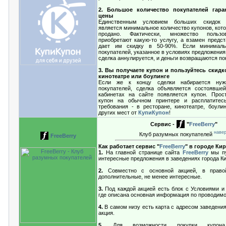
2. Большое количество покупателей гара
цены
Единственным условием больших скидо
является минимальное количество купонов, кот
продано. Фактически, множество пользо
приобретают какую-то услугу, а взамен предст
дает им скидку в 50-90%. Если минималь
покупателей, указанное в условиях предложения,
сделка аннулируется, и деньги возвращаются по
3. Вы получаете купон и пользуйтесь скидк
кинотеатре или боулинге
Если же к концу сделки набирается нужн
покупателей, сделка объявляется состоявше
кабинетах на сайте появляется купон. Прос
купон на обычном принтере и расплатите
требования - в ресторане, кинотеатре, боули
других мест от
КупиКупон
!
Сервис -
"
FreeBerry
"
наве
Клуб разумных покупателей
FreeBerry
Как работает сервис "
FreeBerry
" в городе Ки
1.
На главной странице сайта
FreeBerry
мы пу
интересные предложения в заведениях города Ки
2.
Совместно с основной акцией, в право
дополнительные, не менее интересные.
3.
Под каждой акцией есть блок с Условиями и
где описана основная информация по проводимо
4.
В самом низу есть карта с адресом заведения
акция.
5.
Для возможности покупки купон