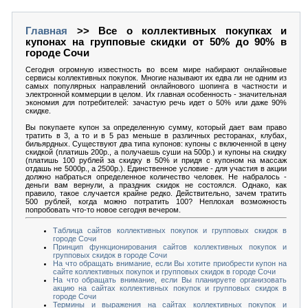
Главная
>> Все о коллективных покупках и
купонах на групповые скидки от 50% до 90% в
городе Сочи
Сегодня огромную известность во всем мире набирают онлайновые
сервисы коллективных покупок. Многие называют их едва ли не одним из
самых популярных направлений онлайнового шопинга в частности и
электронной коммерции в целом. Их главная особенность - значительная
экономия для потребителей: зачастую речь идет о 50% или даже 90%
скидке.
Вы покупаете купон за определенную сумму, который дает вам право
тратить в 3, а то и в 5 раз меньше в различных ресторанах, клубах,
бильярдных. Существуют два типа купонов: купоны с включенной в цену
скидкой (платишь 200р., а получаешь суши на 500р.) и купоны на скидку
(платишь 100 рублей за скидку в 50% и придя с купоном на массаж
отдашь не 5000р., а 2500р.). Единственное условие - для участия в акции
должно набраться определенное количество человек. Не набралось -
деньги вам вернули, а праздник скидок не состоялся. Однако, как
правило, такое случается крайне редко. Действительно, зачем тратить
500 рублей, когда можно потратить 100? Неплохая возможность
попробовать что-то новое сегодня вечером.
Таблица сайтов коллективных покупок и групповых скидок в
городе Сочи
Принцип функционирования сайтов коллективных покупок и
групповых скидок в городе Сочи
На что обращать внимание, если Вы хотите приобрести купон на
сайте коллективных покупок и групповых скидок в городе Сочи
На что обращать внимание, если Вы планируете организовать
акцию на сайтах коллективных покупок и групповых скидок в
городе Сочи
Термины и выражения на сайтах коллективных покупок и