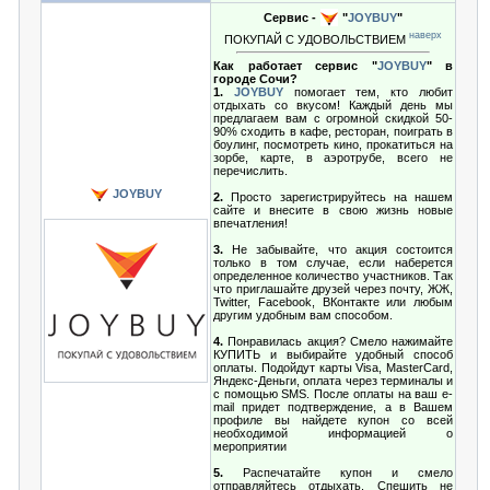
Сервис -
"
JOYBUY
"
наверх
ПОКУПАЙ С УДОВОЛЬСТВИЕМ
Как работает сервис "
JOYBUY
" в
городе Сочи?
1.
JOYBUY
помогает тем, кто любит
отдыхать со вкусом! Каждый день мы
предлагаем вам с огромной скидкой 50-
90% сходить в кафе, ресторан, поиграть в
боулинг, посмотреть кино, прокатиться на
зорбе, карте, в аэротрубе, всего не
перечислить.
JOYBUY
2.
Просто зарегистрируйтесь на нашем
сайте и внесите в свою жизнь новые
впечатления!
3.
Не забывайте, что акция состоится
только в том случае, если наберется
определенное количество участников. Так
что приглашайте друзей через почту, ЖЖ,
Twitter, Facebook, ВКонтакте или любым
другим удобным вам способом.
4.
Понравилась акция? Смело нажимайте
КУПИТЬ и выбирайте удобный способ
оплаты. Подойдут карты Visa, MasterCard,
Яндекс-Деньги, оплата через терминалы и
с помощью SMS. После оплаты на ваш e-
mail придет подтверждение, а в Вашем
профиле вы найдете купон со всей
необходимой информацией о
мероприятии
5.
Распечатайте купон и смело
отправляйтесь отдыхать. Спешить не