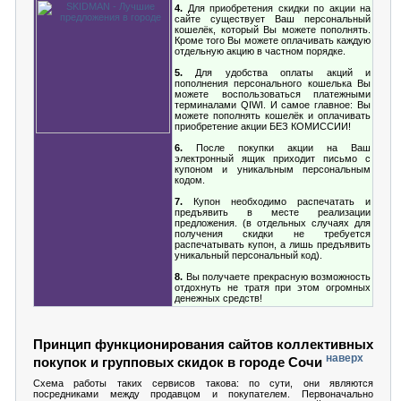
4.
Для приобретения скидки по акции на
сайте существует Ваш персональный
кошелёк, который Вы можете пополнять.
Кроме того Вы можете оплачивать каждую
отдельную акцию в частном порядке.
5.
Для удобства оплаты акций и
пополнения персонального кошелька Вы
можете воспользоваться платежными
терминалами QIWI. И самое главное: Вы
можете пополнять кошелёк и оплачивать
приобретение акции БЕЗ КОМИССИИ!
6.
После покупки акции на Ваш
электронный ящик приходит письмо с
купоном и уникальным персональным
кодом.
7.
Купон необходимо распечатать и
предъявить в месте реализации
предложения. (в отдельных случаях для
получения скидки не требуется
распечатывать купон, а лишь предъявить
уникальный персональный код).
8.
Вы получаете прекрасную возможность
отдохнуть не тратя при этом огромных
денежных средств!
Принцип функционирования сайтов коллективных
наверх
покупок и групповых скидок в городе Сочи
Схема работы таких сервисов такова: по сути, они являются
посредниками между продавцом и покупателем. Первоначально