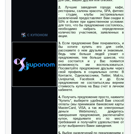
для Вас, ваших друзей или близких.
2.
Лучшие заведения города: кафе,
рестораны, салоны красоты, SРA, фитнес
- студии, клубы экстремальных
развлечений предоставляют Вам скидки в
50% и более при единственном условии:
для того, что бы предложение состоялось,
необходимо набрать определенное
количество участников, заявленных в
С КУПОНОМ
акции.
3.
Если предложение Вам понравилось, и
Вы хотите купить его для себя,
расскажите о нем друзьям и знакомым.
Ведь чем больше людей узнает о
предложении, тем больше шансов, что
оно состоится и у Вас появится
возможность им воспользоваться.
Посоветуйте предложение друзьям через
свой профиль в социальных сетях: В
Контакте, Одноклассники, Twitter, Mail.ru,
Livejournal, Facebook и др. Если
предложение не состоиться,мы вернем
стоимость купона на Ваш счет в личном
кабинете.
4.
Получить предложение просто, нажмите
"Купить", выберете удобный Вам способ
оплаты (мы принимаем банковские карты
MasterCard, VISA, а так же электронные
деньги Webmoney), дождитесь
завершения предложения, распечатайте
купон, предъявите его по месту
требования и получайте удовольствие от
услуг выбранного Вами заведения.
5.
Выбор развлечений по предложениям с