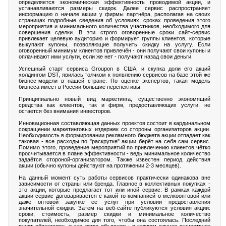
определяется экономическая эффективность проводимой акции, и
устанавливаются размеры скидок. Далее сервис распространяет
информацию о начале акции у фирмы партнёра, располагая на своих
страницах подробные сведения об условиях, сроках проведения этого
мероприятия и минимального количества участников, необходимого для
совершения сделки. В эти строго оговоренные сроки сайт-сервис
привлекает целевую аудиторию и формирует группы клиентов, которые
выкупают купоны, позволяющие получить скидку на услугу. Если
оговоренный минимум клиентов привлечён - они получают свои купоны и
оплачивают ими услуги, если же нет - получают назад свои деньги.
Успешный старт сервиса Groupon в США, и скупка доли его акций
холдингом DST, явилась толчком к появлению сервисов на базе этой же
бизнес-модели в нашей стране. По оценке экспертов, такая модель
бизнеса имеет в России большие перспективы.
Принципиально новый вид маркетинга, существенно экономящий
средства как клиентов, так и фирм, предоставляющих услуги, не
остается без внимания инвесторов.
Инновационная составляющая данных проектов состоит в кардинальном
сокращении маркетинговых издержек со стороны организаторов акции.
Необходимость в формировании рекламного бюджета акции отпадает как
таковая - все расходы по "раскрутке" акции берёт на себя сам сервис.
Помимо этого, проведение мероприятий по привлечению клиентов чётко
просчитывается в плане эффективности - ведь минимальное количество
задаётся стороной-организатором. Также известен период действия
акции (обычно купоны действуют на протяжении 2-3 месяцев).
На данный момент суть работы сервисов практически одинакова вне
зависимости от страны или бренда. Главное в коллективных покупках -
это акции, которые предлагает тот или иной сервис. В рамках каждой
акции сервис договаривается с какой-то компанией о мелкооптовой или
даже оптовой закупке ее услуг при условии предоставления
значительной скидки. Затем на веб-сайте публикуются условия акции:
сроки, стоимость, размер скидки и минимальное количество
покупателей, необходимое для того, чтобы она состоялась. Последний