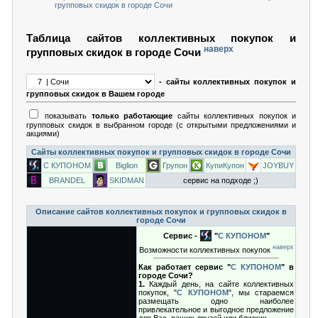
групповых скидок в городе Сочи
Таблица сайтов коллективных покупок и
наверх
групповых скидок в городе Сочи
- сайты коллективных покупок и
групповых скидок в Вашем городе
показывать
только работающие
сайты коллективных покупок и
групповых скидок в выбранном городе (с открытыми предложениями и
акциями)
Сайты коллективных покупок и групповых скидок в городе Сочи
С КУПОНОМ
Biglion
Групон
КупиКупон
JOYBUY
BRANDEL
SKIDMAN
сервис на подходе ;)
Описание сайтов коллективных покупок и групповых скидок в
городе Сочи
Сервис -
"
С КУПОНОМ
"
наверх
Возможности коллективных покупок
Как работает сервис "
С КУПОНОМ
" в
городе Сочи?
1.
Каждый день, на сайте коллективных
покупок, "
С КУПОНОМ
", мы стараемся
размещать одно наиболее
привлекательное и выгодное предложение