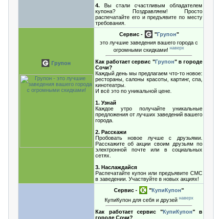
4.
Вы стали счастливым обладателем
купона? Поздравляем! Просто
распечатайте его и предъявите по месту
требования.
Сервис -
"
Групон
"
это лучшие заведения вашего города с
наверх
огромными скидками!
Как работает сервис "
Групон
" в городе
Групон
Сочи?
Каждый день мы предлагаем что-то новое:
рестораны, салоны красоты, картинг, спа,
кинотеатры.
И всё это по уникальной цене.
1. Узнай
Каждое утро получайте уникальные
предложения от лучших заведений вашего
города.
2. Расскажи
Пробовать новое лучше с друзьями.
Расскажите об акции своим друзьям по
электронной почте или в социальных
сетях.
3. Наслаждайся
Распечатайте купон или предъявите СМС
в заведении. Участвуйте в новых акциях!
Сервис -
"
КупиКупон
"
наверх
КупиКупон для себя и друзей
Как работает сервис "
КупиКупон
" в
городе Сочи?