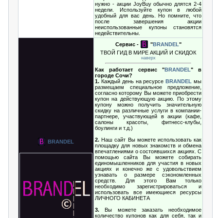
нужно - акции JoyBuy обычно длятся 2-4
недели. Используйте купон в любой
удобный для вас день. Но помните, что
после завершения акции
неиспользованные купоны становятся
недействительны.
Сервис -
"
BRANDEL
"
ТВОЙ ГИД В МИРЕ АКЦИЙ И СКИДОК
наверх
Как работает сервис "
BRANDEL
" в
городе Сочи?
1.
Каждый день на ресурсе
BRANDEL
мы
размещаем специальное предложение,
согласно которому Вы можете приобрести
купон на действующую акцию. По этому
купону можно получить значительную
скидку на различные услуги в компании-
партнере, участвующей в акции (кафе,
салоны красоты, фитнесс-клубы,
боулинги и т.д.)
2.
Наш сайт Вы можете использовать как
BRANDEL
площадку для новых знакомств и обмена
впечатлениями о состоявшихся акциях. С
помощью сайта Вы можете собирать
единомышленников для участия в новых
акциях и конечно же с удовольствием
узнавать о размере сэкономленных
средств. Для этого Вам только
необходимо зарегистрироваться и
использовать все имеющиеся ресурсы
ЛИЧНОГО КАБИНЕТА
3.
Вы можете заказать необходимое
количество купонов как для себя, так и