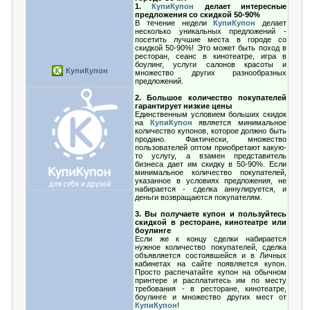
1.
КупиКупон
делает интересные
предложения со скидкой 50-90%
В течение недели
КупиКупон
делает
несколько уникальных предложений -
посетить лучшие места в городе со
скидкой 50-90%! Это может быть поход в
ресторан, сеанс в кинотеатре, игра в
боулинг, услуги салонов красоты и
КупиКупон
множество других разнообразных
предложений.
2. Большое количество покупателей
гарантирует низкие цены
Единственным условием больших скидок
на
КупиКупон
является минимальное
количество купонов, которое должно быть
продано. Фактически, множество
пользователей оптом приобретают какую-
то услугу, а взамен представитель
бизнеса дает им скидку в 50-90%. Если
минимальное количество покупателей,
указанное в условиях предложения, не
набирается - сделка аннулируется, и
деньги возвращаются покупателям.
3. Вы получаете купон и пользуйтесь
скидкой в ресторане, кинотеатре или
боулинге
Если же к концу сделки набирается
нужное количество покупателей, сделка
объявляется состоявшейся и в Личных
кабинетах на сайте появляется купон.
Просто распечатайте купон на обычном
принтере и расплатитесь им по месту
требования - в ресторане, кинотеатре,
боулинге и множество других мест от
КупиКупон
!