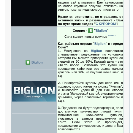
нашего сайта позволит Вам сэкономить
на более крупные покупки, отложить на
отпуск, покупку недвижимости или авто.
Нравится экономить, не отрываясь от
активной жизни и развлечений? - Вам
по пути ярких скидок "
С КУПОНОМ
"!
Сервис -
"
Biglion
"
наверх
Сила коллективных покупок
Как работает сервис "
Biglion
" в городе
Сочи?
1.
Ежедневно на
Biglion
появляется
специальное предложение, по условиям
которого Вы можете приобрести купон со
скидкой от 50 до 90%. Каждый день - это
Biglion
что-то новое. Возможно это купон на
посещение кафе или ресторана, салона
красоты или SPA, на боулинг или в кино, и
т.д.
2.
Приобретайте купоны для себя или в
подарок, просто нажав на кнопку "Купить",
и выбирайте удобный для Вас способ
оплаты (банковской картой, электронными
деньгами, через платежные терминалы и
т.д.).
3.
Предложение будет подтверждено, если
достаточное количество людей купит
минимальное количество купонов,
указанное в данном предложении на
сайте. Если этого не произойдет,
предложение аннулируется, и деньги Вам
возвращаются.