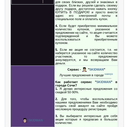
для своих близких, друзей и знакомых в
подарок. Если вы решили сделать своему
другу подарок, достаточно нажать кнопку
КУПИТЬ В ПОДАРОК! и просто внести
адрес его электронной почты в
специальное поле и оплатить купон.
4.
Если будет приобретено минимальное
количество купонов, указанное в
предложении на сайте, то акция считается
подтвержденной и Вы можете
воспользоваться приобретенным
купоном.
5.
Если же акция не состоится, т.е. не
наберется указанное на сайте количество
участников, то предложение
аннулируется, и мы возвращаем Вам
деньги.
Сервис -
"
SKIDMAN
"
наверх
Лучшие предложения в городе
Как работает сервис "
SKIDMAN
" в
городе Сочи?
1.
Я делаю интересные предложения со
скидкой 50-90%.
2.
Для того, чтобы воспользоваться
нашими предложениями Вам необходимо
создать свой аккаунт на сайте пройдя
несложную процедуру регистрации.
3.
Вы выбираете интересные для себя
акции которые я предлагаю в большом
SKIDMAN
количестве.