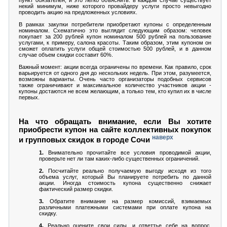
пункт обязателен, и это легко объяснить: в каждом случае существует
некий минимум, ниже которого провайдеру услуги просто невыгодно
проводить акцию на предложенных условиях.
В рамках закупки потребители приобретают купоны с определенным
номиналом. Схематично это выглядит следующим образом: человек
покупает за 200 рублей купон номиналом 500 рублей на пользование
услугами, к примеру, салона красоты. Таким образом, этим купоном он
сможет оплатить услуги общей стоимостью 500 рублей, и в данном
случае объем скидки составит 60%.
Важный момент: акции всегда ограничены по времени. Как правило, срок
варьируется от одного дня до нескольких недель. При этом, разумеется,
возможны варианты. Очень часто организаторы подобных сервисов
также ограничивают и максимальное количество участников акции -
купоны достаются не всем желающим, а только тем, кто купил их в числе
первых.
На что обращать внимание, если Вы хотите
приобрести купон на сайте коллективных покупок
наверх
и групповых скидок в городе Сочи
1.
Внимательно прочитайте все условия проводимой акции,
проверьте нет ли там каких-либо существенных ограничений.
2.
Посчитайте реально получаемую выгоду исходя из того
объема услуг, который Вы планируете потребить по данной
акции. Иногда стоимость купона существенно снижает
фактический размер скидки.
3.
Обратите внимание на размер комиссий, взимаемых
различными платежными системами при оплате купона на
скидку.
4.
Реально оцените свои силы, и ответтье себе на вопрос,