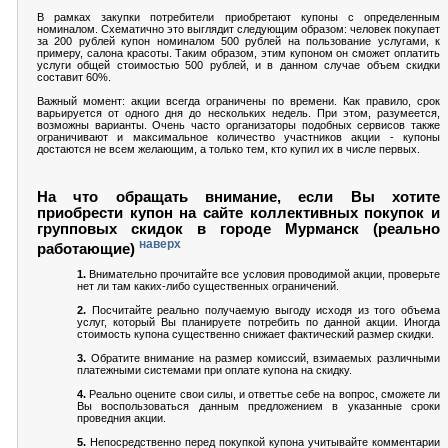
В рамках закупки потребители приобретают купоны с определенным
номиналом. Схематично это выглядит следующим образом: человек покупает
за 200 рублей купон номиналом 500 рублей на пользование услугами, к
примеру, салона красоты. Таким образом, этим купоном он сможет оплатить
услуги общей стоимостью 500 рублей, и в данном случае объем скидки
составит 60%.
Важный момент: акции всегда ограничены по времени. Как правило, срок
варьируется от одного дня до нескольких недель. При этом, разумеется,
возможны варианты. Очень часто организаторы подобных сервисов также
ограничивают и максимальное количество участников акции - купоны
достаются не всем желающим, а только тем, кто купил их в числе первых.
На что обращать внимание, если Вы хотите
приобрести купон на сайте коллективных покупок и
групповых скидок в городе Мурманск (реально
наверх
работающие)
1.
Внимательно прочитайте все условия проводимой акции, проверьте
нет ли там каких-либо существенных ограничений.
2.
Посчитайте реально получаемую выгоду исходя из того объема
услуг, который Вы планируете потребить по данной акции. Иногда
стоимость купона существенно снижает фактический размер скидки.
3.
Обратите внимание на размер комиссий, взимаемых различными
платежными системами при оплате купона на скидку.
4.
Реально оцените свои силы, и ответтье себе на вопрос, сможете ли
Вы воспользоваться данным предложением в указанные сроки
проведния акции.
5.
Непосредственно перед покупкой купона учитывайте комментарии