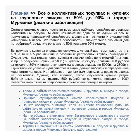
Главная
>> Все о коллективных покупках и купонах
на групповые скидки от 50% до 90% в городе
Мурманск (реально работающие)
Сегодня огромную известность во всем мире набирают онлайновые сервисы
коллективных покупок. Многие называют их едва ли не одним из самых
популярных направлений онлайнового шопинга в частности и электронной
коммерции в целом. Их главная особенность - значительная экономия для
потребителей: зачастую речь идет о 50% или даже 90% скидке.
Вы покупаете купон за определенную сумму, который дает вам право тратить
в 3, а то и в 5 раз меньше в различных ресторанах, клубах, бильярдных.
Существуют два типа купонов: купоны с включенной в цену скидкой (платишь
200р., а получаешь суши на 500р.) и купоны на скидку (платишь 100 рублей
за скидку в 50% и придя с купоном на массаж отдашь не 5000р., а 2500р.).
Единственное условие - для участия в акции должно набраться определенное
количество человек. Не набралось - деньги вам вернули, а праздник скидок
не состоялся. Однако, как правило, такое случается крайне редко.
Действительно, зачем тратить 500 рублей, когда можно потратить 100?
Неплохая возможность попробовать что-то новое сегодня вечером.
Таблица сайтов коллективных покупок и групповых скидок в городе
Мурманск (реально работающие)
Принцип функционирования сайтов коллективных покупок и
групповых скидок в городе Мурманск (реально работающие)
На что обращать внимание, если Вы хотите приобрести купон на
сайте коллективных покупок и групповых скидок в городе Мурманск
(реально работающие)
На что обращать внимание, если Вы планируете организовать акцию
на сайтах коллективных покупок и групповых скидок в городе
Мурманск (реально работающие)
Термины и выражения на сайтах коллективных покупок и групповых
скидок в городе Мурманск (реально работающие)