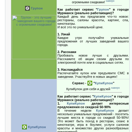
наверх
огромными скидками!
Групон
Как работает сервис "
Групон
" в городе
Мурманск (реально работающие)?
Каждый день мы предлагаем что-то новое:
рестораны, салоны красоты, картинг, спа,
кинотеатры.
И всё это по уникальной цене.
1. Узнай
Каждое утро получайте уникальные
предложения от лучших заведений вашего
города.
2. Расскажи
Пробовать новое лучше с друзьями.
Расскажите об акции своим друзьям по
электронной почте или в социальных сетях.
3. Наслаждайся
Распечатайте купон или предъявите СМС в
заведении. Участвуйте в новых акциях!
Сервис -
"
КупиКупон
"
наверх
КупиКупон для себя и друзей
Как работает сервис "
КупиКупон
" в городе
Мурманск (реально работающие)?
1.
КупиКупон
делает интересные
предложения со скидкой 50-90%
В течение недели
КупиКупон
делает
несколько уникальных предложений - посетить
лучшие места в городе со скидкой 50-90%!
Это может быть поход в ресторан, сеанс в
кинотеатре, игра в боулинг, услуги салонов
КупиКупон
красоты и множество других разнообразных
предложений.