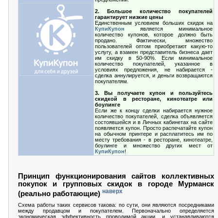
2. Большое количество покупателей
гарантирует низкие цены
Единственным условием больших скидок на
КупиКупон
является минимальное
количество купонов, которое должно быть
продано. Фактически, множество
пользователей оптом приобретают какую-то
услугу, а взамен представитель бизнеса дает
им скидку в 50-90%. Если минимальное
количество покупателей, указанное в
условиях предложения, не набирается -
сделка аннулируется, и деньги возвращаются
покупателям.
3. Вы получаете купон и пользуйтесь
скидкой в ресторане, кинотеатре или
боулинге
Если же к концу сделки набирается нужное
количество покупателей, сделка объявляется
состоявшейся и в Личных кабинетах на сайте
появляется купон. Просто распечатайте купон
на обычном принтере и расплатитесь им по
месту требования - в ресторане, кинотеатре,
боулинге и множество других мест от
КупиКупон
!
Принцип функционирования сайтов коллективных
покупок и групповых скидок в городе Мурманск
наверх
(реально работающие)
Схема работы таких сервисов такова: по сути, они являются посредниками
между продавцом и покупателем. Первоначально определяется
экономическая эффективность проводимой акции, и устанавливаются