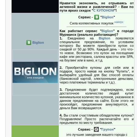
Нравится экономить, не отрываясь от
активной жизни и развлечений? - Вам по
пути ярких скидок "
С КУПОНОМ
"!
Сервис -
"
Biglion
"
наверх
Сила коллективных покупок
Как работает сервис "
Biglion
" в городе
Мурманск (реально работающие)?
1.
Ежедневно на
Biglion
появляется
специальное предложение, по условиям
Biglion
которого Вы можете приобрести купон со
скидкой от 50 до 90%. Каждый день - это что-
то новое. Возможно это купон на посещение
кафе или ресторана, салона красоты или SPA,
на боулинг или в кино, и т.д.
2.
Приобретайте купоны для себя или в
подарок, просто нажав на кнопку "Купить", и
выбирайте удобный для Вас способ оплаты
(банковской картой, электронными деньгами,
через платежные терминалы и т.д.).
3.
Предложение будет подтверждено, если
достаточное количество людей купит
минимальное количество купонов, указанное в
данном предложении на сайте. Если этого не
произойдет, предложение аннулируется, и
деньги Вам возвращаются.
4.
Вы стали счастливым обладателем купона?
Поздравляем! Просто распечатайте его и
предъявите по месту требования.
Сервис -
"
Групон
"
это лучшие заведения вашего города с