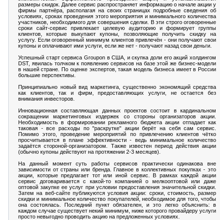
размеры скидок. Далее сервис распространяет информацию о начале акции у
фирмы партнёра, располагая на своих страницах подробные сведения об
условиях, сроках проведения этого мероприятия и минимального количества
участников, необходимого для совершения сделки. В эти строго оговоренные
сроки сайт-сервис привлекает целевую аудиторию и формирует группы
клиентов, которые выкупают купоны, позволяющие получить скидку на
услугу. Если оговоренный минимум клиентов привлечён - они получают свои
купоны и оплачивают ими услуги, если же нет - получают назад свои деньги.
Успешный старт сервиса Groupon в США, и скупка доли его акций холдингом
DST, явилась толчком к появлению сервисов на базе этой же бизнес-модели
в нашей стране. По оценке экспертов, такая модель бизнеса имеет в России
большие перспективы.
Принципиально новый вид маркетинга, существенно экономящий средства
как клиентов, так и фирм, предоставляющих услуги, не остается без
внимания инвесторов.
Инновационная составляющая данных проектов состоит в кардинальном
сокращении маркетинговых издержек со стороны организаторов акции.
Необходимость в формировании рекламного бюджета акции отпадает как
таковая - все расходы по "раскрутке" акции берёт на себя сам сервис.
Помимо этого, проведение мероприятий по привлечению клиентов чётко
просчитывается в плане эффективности - ведь минимальное количество
задаётся стороной-организатором. Также известен период действия акции
(обычно купоны действуют на протяжении 2-3 месяцев).
На данный момент суть работы сервисов практически одинакова вне
зависимости от страны или бренда. Главное в коллективных покупках - это
акции, которые предлагает тот или иной сервис. В рамках каждой акции
сервис договаривается с какой-то компанией о мелкооптовой или даже
оптовой закупке ее услуг при условии предоставления значительной скидки.
Затем на веб-сайте публикуются условия акции: сроки, стоимость, размер
скидки и минимальное количество покупателей, необходимое для того, чтобы
она состоялась. Последний пункт обязателен, и это легко объяснить: в
каждом случае существует некий минимум, ниже которого провайдеру услуги
просто невыгодно проводить акцию на предложенных условиях.