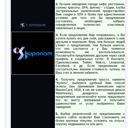
2.
Лучшие заведения города: кафе, рестораны,
салоны красоты, SРA, фитнес - студии, клубы
экстремальных развлечений предоставляют
Вам скидки в 50% и более при единственном
условии: для того, что бы предложение
состоялось, необходимо набрать
определенное количество участников,
С КУПОНОМ
заявленных в акции.
3.
Если предложение Вам понравилось, и Вы
хотите купить его для себя, расскажите о нем
друзьям и знакомым. Ведь чем больше людей
узнает о предложении, тем больше шансов,
что оно состоится и у Вас появится
возможность им воспользоваться.
Посоветуйте предложение друзьям через свой
профиль в социальных сетях: В Контакте,
Одноклассники, Twitter, Mail.ru, Livejournal,
Facebook и др. Если предложение не
состоиться,мы вернем стоимость купона на
Ваш счет в личном кабинете.
4.
Получить предложение просто, нажмите
"Купить", выберете удобный Вам способ
оплаты (мы принимаем банковские карты
MasterCard, VISA, а так же электронные деньги
Webmoney), дождитесь завершения
предложения, распечатайте купон, предъявите
его по месту требования и получайте
удовольствие от услуг выбранного Вами
заведения.
5.
Выбор развлечений по предложениям с
нашего сайта позволит Вам сэкономить на
более крупные покупки, отложить на отпуск,
покупку недвижимости или авто.