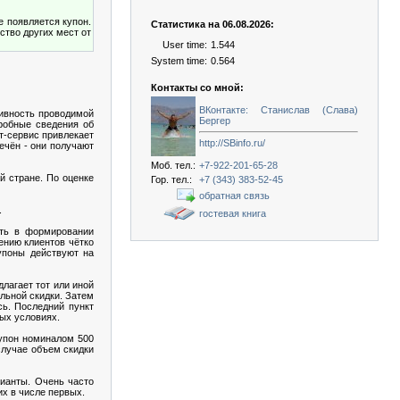
е появляется купон.
Статистика на 06.08.2026:
ство других мест от
User time:
1.544
System time:
0.564
Контакты со мной:
ВКонтакте: Станислав (Слава)
тивность проводимой
Бергер
робные сведения об
т-сервис привлекает
http://SBinfo.ru/
ечён - они получают
Моб. тел.:
+7-922-201-65-28
й стране. По оценке
Гор. тел.:
+7 (343) 383-52-45
обратная связь
.
гостевая книга
сть в формировании
ению клиентов чётко
упоны действуют на
лагает тот или иной
ельной скидки. Затем
сь. Последний пункт
ных условиях.
купон номиналом 500
случае объем скидки
рианты. Очень часто
их в числе первых.