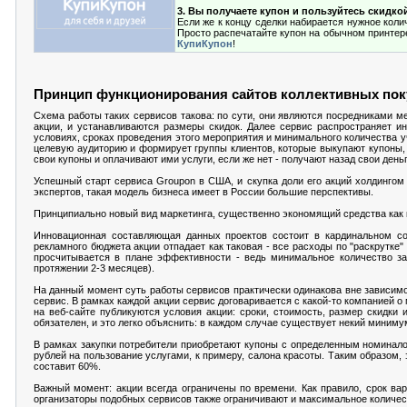
3. Вы получаете купон и пользуйтесь скидко
Если же к концу сделки набирается нужное коли
Просто распечатайте купон на обычном принтере 
КупиКупон
!
Принцип функционирования сайтов коллективных пок
Схема работы таких сервисов такова: по сути, они являются посредниками 
акции, и устанавливаются размеры скидок. Далее сервис распространяет 
условиях, сроках проведения этого мероприятия и минимального количества у
целевую аудиторию и формирует группы клиентов, которые выкупают купоны, 
свои купоны и оплачивают ими услуги, если же нет - получают назад свои деньг
Успешный старт сервиса Groupon в США, и скупка доли его акций холдингом 
экспертов, такая модель бизнеса имеет в России большие перспективы.
Принципиально новый вид маркетинга, существенно экономящий средства как к
Инновационная составляющая данных проектов состоит в кардинальном со
рекламного бюджета акции отпадает как таковая - все расходы по "раскрутке
просчитывается в плане эффективности - ведь минимальное количество за
протяжении 2-3 месяцев).
На данный момент суть работы сервисов практически одинакова вне зависимост
сервис. В рамках каждой акции сервис договаривается с какой-то компанией о
на веб-сайте публикуются условия акции: сроки, стоимость, размер скидки 
обязателен, и это легко объяснить: в каждом случае существует некий миниму
В рамках закупки потребители приобретают купоны с определенным номинало
рублей на пользование услугами, к примеру, салона красоты. Таким образом,
составит 60%.
Важный момент: акции всегда ограничены по времени. Как правило, срок вар
организаторы подобных сервисов также ограничивают и максимальное количеств