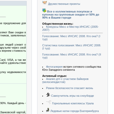
Дружественные проекты
Все о коллективных покупках и
купонах на групповые скидки от 50% до
90% в Вашем городе
ое предложение для
Общественная жизнь:
Конкурсы Мисс и Мистер ИНСИС (2005-
2007)
вляют Вам скидки в
стников, заявленных
Голосование: Мисс ИНСИС 2008. Кто она? (I
тур)
ьше людей узнает о
Статистика голосования: Мисс ИНСИС 2008.
друзьям через свой
(I тур)
,мы вернем стоимость
Голосование: Мисс ИНСИС 2008. Кто она? (II
тур)
rd, VISA, а так же
учайте удовольствие
Фотогалерея
встреч сетевого сообщества
Юго-Западного сегмента
купку недвижимости
Активный отдых:
Анализ дтп с участием байкеров
(велосипедистов)
Ремни безопасности спасают жизнь
Самоучитель игры на сноуборде
 90%. Каждый день -
Горнолыжные комплексы Урала
Ледовые катки города Екатеринбурга
банковской картой,