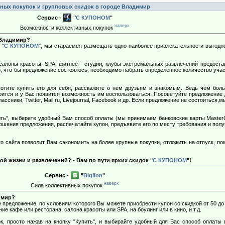
ных покупок и групповых скидок в городе Владимир
Сервис -
"
С КУПОНОМ
"
наверх
Возможности коллективных покупок
 Владимир?
 "
С КУПОНОМ
", мы стараемся размещать одно наиболее привлекательное и выгодн
салоны красоты, SРA, фитнес - студии, клубы экстремальных развлечений предоста
о, что бы предложение состоялось, необходимо набрать определенное количество уча
тите купить его для себя, расскажите о нем друзьям и знакомым. Ведь чем бол
оится и у Вас появится возможность им воспользоваться. Посоветуйте предложение 
ссники, Twitter, Mail.ru, Livejournal, Facebook и др. Если предложение не состоиться
ть", выберете удобный Вам способ оплаты (мы принимаем банковские карты MasterCa
шения предложения, распечатайте купон, предъявите его по месту требования и пол
 сайта позволит Вам сэкономить на более крупные покупки, отложить на отпуск, по
ой жизни и развлечений? - Вам по пути ярких скидок "
С КУПОНОМ
"!
Сервис -
"
Biglion
"
наверх
Сила коллективных покупок
имир?
предложение, по условиям которого Вы можете приобрести купон со скидкой от 50 до
ие кафе или ресторана, салона красоты или SPA, на боулинг или в кино, и т.д.
, просто нажав на кнопку "Купить", и выбирайте удобный для Вас способ оплаты (