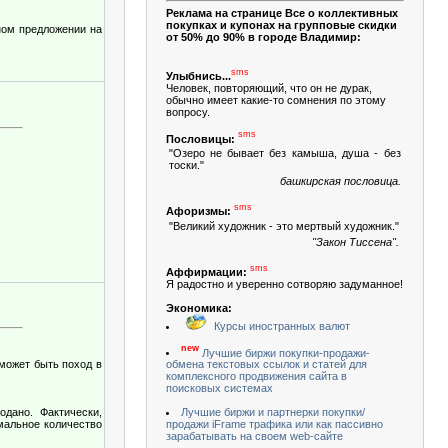
Реклама на странице Все о коллективных
покупках и купонах на групповые скидки
ном предложении на
от 50% до 90% в городе Владимир:
sms
Улыбнись...
Человек, повторяющий, что он не дурак,
обычно имеет какие-то сомнения по этому
вопросу.
sms
Пословицы:
"Озеро не бывает без камыша, душа - без
тоски."
башкирская пословица.
sms
Афоризмы:
"Великий художник - это мертвый художник."
"Закон Тиссена".
sms
Аффирмации:
Я радостно и уверенно сотворяю задуманное!
Экономика:
Курсы иностранных валют
new
Лучшие биржи покупки-продажи-
обмена текстовых ссылок и статей для
может быть поход в
комплексного продвижения сайта в
поисковых системах
Лучшие биржи и партнерки покупки/
дано. Фактически,
продажи iFrame трафика или как пассивно
имальное количество
зарабатывать на своем web-сайте