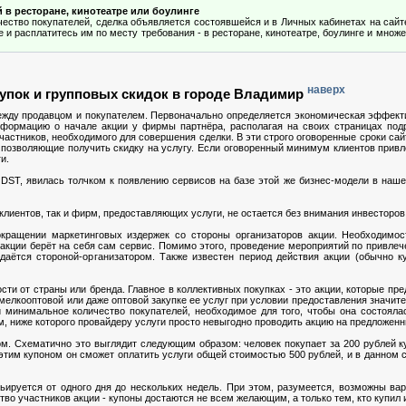
й в ресторане, кинотеатре или боулинге
чество покупателей, сделка объявляется состоявшейся и в Личных кабинетах на сайт
и расплатитесь им по месту требования - в ресторане, кинотеатре, боулинге и множе
наверх
упок и групповых скидок в городе Владимир
между продавцом и покупателем. Первоначально определяется экономическая эффек
информацию о начале акции у фирмы партнёра, располагая на своих страницах под
частников, необходимого для совершения сделки. В эти строго оговоренные сроки сай
позволяющие получить скидку на услугу. Если оговоренный минимум клиентов привл
и.
DST, явилась толчком к появлению сервисов на базе этой же бизнес-модели в наше
лиентов, так и фирм, предоставляющих услуги, не остается без внимания инвесторов
кращении маркетинговых издержек со стороны организаторов акции. Необходимо
" акции берёт на себя сам сервис. Помимо этого, проведение мероприятий по привлеч
даётся стороной-организатором. Также известен период действия акции (обычно к
и от страны или бренда. Главное в коллективных покупках - это акции, которые пред
 мелкооптовой или даже оптовой закупке ее услуг при условии предоставления значит
и минимальное количество покупателей, необходимое для того, чтобы она состояла
м, ниже которого провайдеру услуги просто невыгодно проводить акцию на предложен
м. Схематично это выглядит следующим образом: человек покупает за 200 рублей 
 этим купоном он сможет оплатить услуги общей стоимостью 500 рублей, и в данном 
ьируется от одного дня до нескольких недель. При этом, разумеется, возможны ва
о участников акции - купоны достаются не всем желающим, а только тем, кто купил 