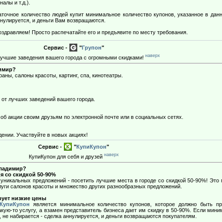
алы и т.д.).
точное количество людей купит минимальное количество купонов, указанное в дан
ннулируется, и деньги Вам возвращаются.
дравляем! Просто распечатайте его и предъявите по месту требования.
Сервис -
"
Групон
"
наверх
лучшие заведения вашего города с огромными скидками!
димир?
аны, салоны красоты, картинг, спа, кинотеатры.
 от лучших заведений вашего города.
об акции своим друзьям по электронной почте или в социальных сетях.
ении. Участвуйте в новых акциях!
Сервис -
"
КупиКупон
"
наверх
КупиКупон для себя и друзей
Владимир?
я со скидкой 50-90%
уникальных предложений - посетить лучшие места в городе со скидкой 50-90%! Это 
услуги салонов красоты и множество других разнообразных предложений.
рует низкие цены
КупиКупон
является минимальное количество купонов, которое должно быть про
кую-то услугу, а взамен представитель бизнеса дает им скидку в 50-90%. Если мин
, не набирается - сделка аннулируется, и деньги возвращаются покупателям.