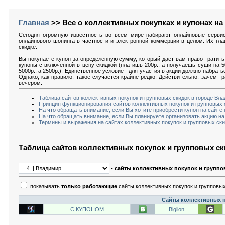
Главная
>> Все о коллективных покупках и купонах на
Сегодня огромную известность во всем мире набирают онлайновые серви
онлайнового шопинга в частности и электронной коммерции в целом. Их гла
скидке.
Вы покупаете купон за определенную сумму, который дает вам право тратить 
купоны с включенной в цену скидкой (платишь 200р., а получаешь суши на 5
5000р., а 2500р.). Единственное условие - для участия в акции должно набрат
Однако, как правило, такое случается крайне редко. Действительно, зачем т
вечером.
Таблица сайтов коллективных покупок и групповых скидок в городе Вл
Принцип функционирования сайтов коллективных покупок и групповых 
На что обращать внимание, если Вы хотите приобрести купон на сайте 
На что обращать внимание, если Вы планируете организовать акцию на
Термины и выражения на сайтах коллективных покупок и групповых ски
Таблица сайтов коллективных покупок и групповых с
- сайты коллективных покупок и группо
показывать
только работающие
сайты коллективных покупок и групповых
Сайты коллективных п
С КУПОНОМ
Biglion