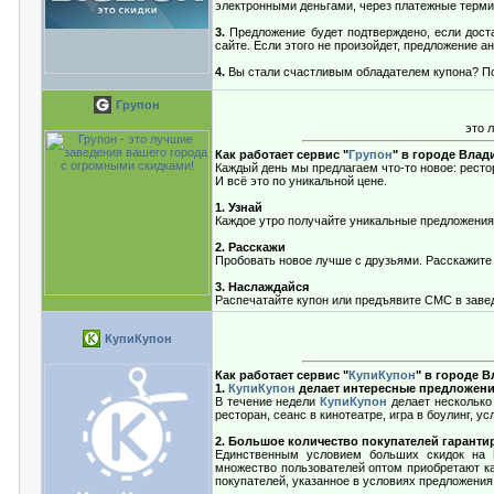
электронными деньгами, через платежные термин
3.
Предложение будет подтверждено, если доста
сайте. Если этого не произойдет, предложение а
4.
Вы стали счастливым обладателем купона? Поз
Групон
это 
Как работает сервис "
Групон
" в городе Вла
Каждый день мы предлагаем что-то новое: рестор
И всё это по уникальной цене.
1. Узнай
Каждое утро получайте уникальные предложения
2. Расскажи
Пробовать новое лучше с друзьями. Расскажите 
3. Наслаждайся
Распечатайте купон или предъявите СМС в завед
КупиКупон
Как работает сервис "
КупиКупон
" в городе 
1.
КупиКупон
делает интересные предложени
В течение недели
КупиКупон
делает несколько 
ресторан, сеанс в кинотеатре, игра в боулинг, 
2. Большое количество покупателей гаранти
Единственным условием больших скидок на
множество пользователей оптом приобретают ка
покупателей, указанное в условиях предложения