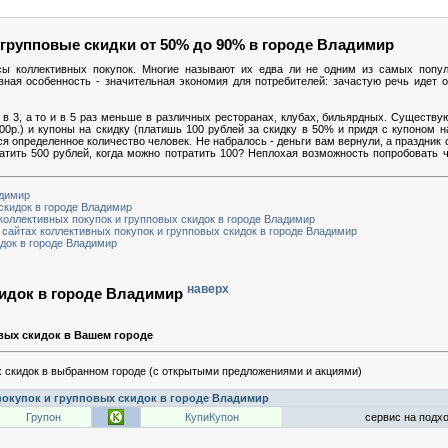
 групповые скидки от 50% до 90% в городе Владимир
сы коллективных покупок. Многие называют их едва ли не одним из самых попу
вная особенность - значительная экономия для потребителей: зачастую речь идет
в 3, а то и в 5 раз меньше в различных ресторанах, клубах, бильярдных. Существую
00р.) и купоны на скидку (платишь 100 рублей за скидку в 50% и придя с купоном 
ься определенное количество человек. Не набралось - деньги вам вернули, а праздник 
ратить 500 рублей, когда можно потратить 100? Неплохая возможность попробовать ч
адимир
скидок в городе Владимир
коллективных покупок и групповых скидок в городе Владимир
 сайтах коллективных покупок и групповых скидок в городе Владимир
док в городе Владимир
наверх
кидок в городе Владимир
вых скидок в Вашем городе
 скидок в выбранном городе (с открытыми предложениями и акциями)
окупок и групповых скидок в городе Владимир
Групон
КупиКупон
сервис на подхо