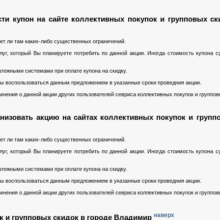
ти купон на сайте коллективных покупок и групповых ск
ет ли там каких-либо существенных ограничений.
уг, который Вы планируете потребить по данной акции. Иногда стоимость купона 
тежными системами при оплате купона на скидку.
 Вы воспользоваться данным предложением в указанные сроки проведния акции.
нения о данной акции других пользователей севриса коллективных покупок и группов
низовать акцию на сайтах коллективных покупок и групп
ет ли там каких-либо существенных ограничений.
уг, который Вы планируете потребить по данной акции. Иногда стоимость купона 
тежными системами при оплате купона на скидку.
 Вы воспользоваться данным предложением в указанные сроки проведния акции.
нения о данной акции других пользователей севриса коллективных покупок и группов
наверх
к и групповых скидок в городе Владимир