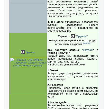
если достаточное количество людей
купит минимальное количество купонов,
указанное в данном предложении на
сайте. Если этого не произойдет,
предложение аннулируется, и деньги
Вам возвращаются.
4.
Вы стали счастливым обладателем
купона? Поздравляем! Просто
распечатайте его и предъявите по
месту требования.
Сервис -
"
Групон
"
это лучшие заведения вашего города с
наверх
огромными скидками!
Как работает сервис "
Групон
" в
Групон
городе Иркутск?
Каждый день мы предлагаем что-то
новое: рестораны, салоны красоты,
картинг, спа, кинотеатры.
И всё это по уникальной цене.
1. Узнай
Каждое утро получайте уникальные
предложения от лучших заведений
вашего города.
2. Расскажи
Пробовать новое лучше с друзьями.
Расскажите об акции своим друзьям по
электронной почте или в социальных
сетях.
3. Наслаждайся
Распечатайте купон или предъявите
СМС в заведении. Участвуйте в новых