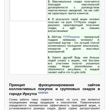
3.
Максимальные скидки получаются
благодаря персональной
договорённости с руководством
перечисленных заведений, так как сайт
им гарантирует приток клиентов.
4.
В результате такой акции человек
получает на руки ТУТКупон скидки -
документ, гарантирующий получение
скидки, и идёт за новыми
впечатлениями!
5.
ВАУчер
ТУТПокупки
- прекрасный
подарок любимому человеку! А
групповой ваучер - это лучший способ
коллективного посещения кинотеатров,
концертов и других массовых
мероприятий.
6.
Зовите друзей! Ведь чем больше
людей узнают о акциях, тем быстрее
все участники получат указанную
скидку. Акции разнообразны и
обновляются регулярно, и каждый
сможет найти что-то для себя.
Принцип функционирования сайтов
коллективных покупок и групповых скидок в
наверх
городе Иркутск
Схема работы таких сервисов такова: по сути, они являются
посредниками между продавцом и покупателем. Первоначально
определяется экономическая эффективность проводимой акции, и
устанавливаются размеры скидок. Далее сервис распространяет