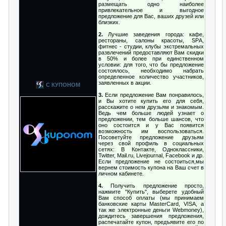
размещать одно наиболее
привлекательное и выгодное
предложение для Вас, ваших друзей или
близких.
2.
Лучшие заведения города: кафе,
рестораны, салоны красоты, SРA,
фитнес - студии, клубы экстремальных
развлечений предоставляют Вам скидки
в 50% и более при единственном
условии: для того, что бы предложение
состоялось, необходимо набрать
определенное количество участников,
заявленных в акции.
С КУПОНОМ
3.
Если предложение Вам понравилось,
и Вы хотите купить его для себя,
расскажите о нем друзьям и знакомым.
Ведь чем больше людей узнает о
предложении, тем больше шансов, что
оно состоится и у Вас появится
возможность им воспользоваться.
Посоветуйте предложение друзьям
через свой профиль в социальных
сетях: В Контакте, Одноклассники,
Twitter, Mail.ru, Livejournal, Facebook и др.
Если предложение не состоиться,мы
вернем стоимость купона на Ваш счет в
личном кабинете.
4.
Получить предложение просто,
нажмите "Купить", выберете удобный
Вам способ оплаты (мы принимаем
банковские карты MasterCard, VISA, а
так же электронные деньги Webmoney),
дождитесь завершения предложения,
распечатайте купон, предъявите его по