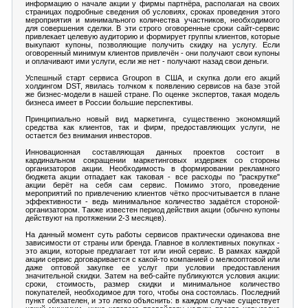
информацию о начале акции у фирмы партнёра, располагая на своих
страницах подробные сведения об условиях, сроках проведения этого
мероприятия и минимального количества участников, необходимого
для совершения сделки. В эти строго оговоренные сроки сайт-сервис
привлекает целевую аудиторию и формирует группы клиентов, которые
выкупают купоны, позволяющие получить скидку на услугу. Если
оговоренный минимум клиентов привлечён - они получают свои купоны
и оплачивают ими услуги, если же нет - получают назад свои деньги.
Успешный старт сервиса Groupon в США, и скупка доли его акций
холдингом DST, явилась толчком к появлению сервисов на базе этой
же бизнес-модели в нашей стране. По оценке экспертов, такая модель
бизнеса имеет в России большие перспективы.
Принципиально новый вид маркетинга, существенно экономящий
средства как клиентов, так и фирм, предоставляющих услуги, не
остается без внимания инвесторов.
Инновационная составляющая данных проектов состоит в
кардинальном сокращении маркетинговых издержек со стороны
организаторов акции. Необходимость в формировании рекламного
бюджета акции отпадает как таковая - все расходы по "раскрутке"
акции берёт на себя сам сервис. Помимо этого, проведение
мероприятий по привлечению клиентов чётко просчитывается в плане
эффективности - ведь минимальное количество задаётся стороной-
организатором. Также известен период действия акции (обычно купоны
действуют на протяжении 2-3 месяцев).
На данный момент суть работы сервисов практически одинакова вне
зависимости от страны или бренда. Главное в коллективных покупках -
это акции, которые предлагает тот или иной сервис. В рамках каждой
акции сервис договаривается с какой-то компанией о мелкооптовой или
даже оптовой закупке ее услуг при условии предоставления
значительной скидки. Затем на веб-сайте публикуются условия акции:
сроки, стоимость, размер скидки и минимальное количество
покупателей, необходимое для того, чтобы она состоялась. Последний
пункт обязателен, и это легко объяснить: в каждом случае существует