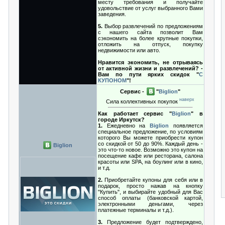
месту требования и получайте
удовольствие от услуг выбранного Вами
заведения.
5.
Выбор развлечений по предложениям
с нашего сайта позволит Вам
сэкономить на более крупные покупки,
отложить на отпуск, покупку
недвижимости или авто.
Нравится экономить, не отрываясь
от активной жизни и развлечений? -
Вам по пути ярких скидок "
С
КУПОНОМ
"!
Сервис -
"
Biglion
"
наверх
Сила коллективных покупок
Как работает сервис "
Biglion
" в
городе Иркутск?
1.
Ежедневно на
Biglion
появляется
специальное предложение, по условиям
которого Вы можете приобрести купон
со скидкой от 50 до 90%. Каждый день -
Biglion
это что-то новое. Возможно это купон на
посещение кафе или ресторана, салона
красоты или SPA, на боулинг или в кино,
и т.д.
2.
Приобретайте купоны для себя или в
подарок, просто нажав на кнопку
"Купить", и выбирайте удобный для Вас
способ оплаты (банковской картой,
электронными деньгами, через
платежные терминалы и т.д.).
3.
Предложение будет подтверждено,