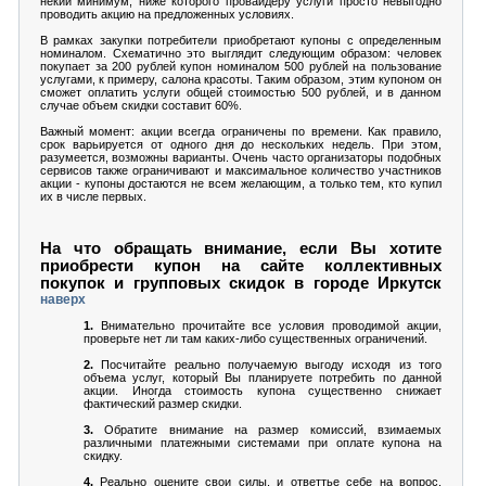
некий минимум, ниже которого провайдеру услуги просто невыгодно
проводить акцию на предложенных условиях.
В рамках закупки потребители приобретают купоны с определенным
номиналом. Схематично это выглядит следующим образом: человек
покупает за 200 рублей купон номиналом 500 рублей на пользование
услугами, к примеру, салона красоты. Таким образом, этим купоном он
сможет оплатить услуги общей стоимостью 500 рублей, и в данном
случае объем скидки составит 60%.
Важный момент: акции всегда ограничены по времени. Как правило,
срок варьируется от одного дня до нескольких недель. При этом,
разумеется, возможны варианты. Очень часто организаторы подобных
сервисов также ограничивают и максимальное количество участников
акции - купоны достаются не всем желающим, а только тем, кто купил
их в числе первых.
На что обращать внимание, если Вы хотите
приобрести купон на сайте коллективных
покупок и групповых скидок в городе Иркутск
наверх
1.
Внимательно прочитайте все условия проводимой акции,
проверьте нет ли там каких-либо существенных ограничений.
2.
Посчитайте реально получаемую выгоду исходя из того
объема услуг, который Вы планируете потребить по данной
акции. Иногда стоимость купона существенно снижает
фактический размер скидки.
3.
Обратите внимание на размер комиссий, взимаемых
различными платежными системами при оплате купона на
скидку.
4.
Реально оцените свои силы, и ответтье себе на вопрос,