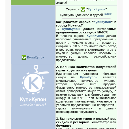
акциях!
Сервис -
"
КупиКупон
"
наверх
КупиКупон для себя и друзей
Как работает сервис "
КупиКупон
" в
городе Иркутск?
1.
КупиКупон
делает интересные
предложения со скидкой 50-90%
В течение недели
КупиКупон
делает
несколько уникальных предложений -
посетить лучшие места в городе со
скидкой 50-90%! Это может быть поход
в ресторан, сеанс в кинотеатре, игра в
боулинг, услуги салонов красоты и
множество других разнообразных
КупиКупон
предложений.
2. Большое количество покупателей
гарантирует низкие цены
Единственным условием больших
скидок на
КупиКупон
является
минимальное количество купонов,
которое должно быть продано.
Фактически, множество пользователей
оптом приобретают какую-то услугу, а
взамен представитель бизнеса дает им
скидку в 50-90%. Если минимальное
количество покупателей, указанное в
условиях предложения, не набирается -
сделка аннулируется, и деньги
возвращаются покупателям.
3. Вы получаете купон и пользуйтесь
скидкой в ресторане, кинотеатре или
боулинге