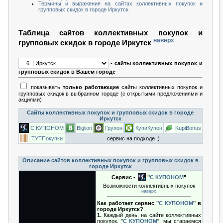
Термины и выражения на сайтах коллективных покупок и
групповых скидок в городе Иркутск
Таблица сайтов коллективных покупок и
наверх
групповых скидок в городе Иркутск
- сайты коллективных покупок и
групповых скидок в Вашем городе
показывать
только работающие
сайты коллективных покупок и
групповых скидок в выбранном городе (с открытыми предложениями и
акциями)
Сайты коллективных покупок и групповых скидок в городе
Иркутск
С КУПОНОМ
Biglion
Групон
КупиКупон
KupiBonus
ТУТПокупки
сервис на подходе ;)
Описание сайтов коллективных покупок и групповых скидок в
городе Иркутск
Сервис -
"
С КУПОНОМ
"
Возможности коллективных покупок
наверх
Как работает сервис "
С КУПОНОМ
" в
городе Иркутск?
1.
Каждый день, на сайте коллективных
покупок, "
С КУПОНОМ
", мы стараемся