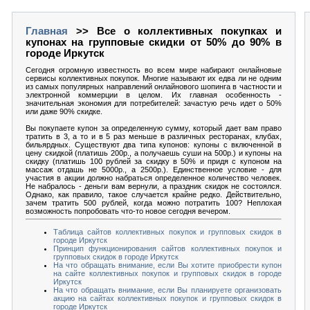
Главная
>> Все о коллективных покупках и
купонах на групповые скидки от 50% до 90% в
городе Иркутск
Сегодня огромную известность во всем мире набирают онлайновые
сервисы коллективных покупок. Многие называют их едва ли не одним
из самых популярных направлений онлайнового шопинга в частности и
электронной коммерции в целом. Их главная особенность -
значительная экономия для потребителей: зачастую речь идет о 50%
или даже 90% скидке.
Вы покупаете купон за определенную сумму, который дает вам право
тратить в 3, а то и в 5 раз меньше в различных ресторанах, клубах,
бильярдных. Существуют два типа купонов: купоны с включенной в
цену скидкой (платишь 200р., а получаешь суши на 500р.) и купоны на
скидку (платишь 100 рублей за скидку в 50% и придя с купоном на
массаж отдашь не 5000р., а 2500р.). Единственное условие - для
участия в акции должно набраться определенное количество человек.
Не набралось - деньги вам вернули, а праздник скидок не состоялся.
Однако, как правило, такое случается крайне редко. Действительно,
зачем тратить 500 рублей, когда можно потратить 100? Неплохая
возможность попробовать что-то новое сегодня вечером.
Таблица сайтов коллективных покупок и групповых скидок в
городе Иркутск
Принцип функционирования сайтов коллективных покупок и
групповых скидок в городе Иркутск
На что обращать внимание, если Вы хотите приобрести купон
на сайте коллективных покупок и групповых скидок в городе
Иркутск
На что обращать внимание, если Вы планируете организовать
акцию на сайтах коллективных покупок и групповых скидок в
городе Иркутск