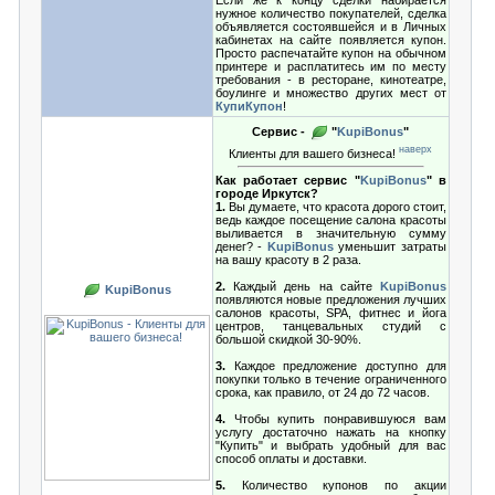
Если же к концу сделки набирается
нужное количество покупателей, сделка
объявляется состоявшейся и в Личных
кабинетах на сайте появляется купон.
Просто распечатайте купон на обычном
принтере и расплатитесь им по месту
требования - в ресторане, кинотеатре,
боулинге и множество других мест от
КупиКупон
!
Сервис -
"
KupiBonus
"
наверх
Клиенты для вашего бизнеса!
Как работает сервис "
KupiBonus
" в
городе Иркутск?
1.
Вы думаете, что красота дорого стоит,
ведь каждое посещение салона красоты
выливается в значительную сумму
денег? -
KupiBonus
уменьшит затраты
на вашу красоту в 2 раза.
2.
Каждый день на сайте
KupiBonus
KupiBonus
появляются новые предложения лучших
салонов красоты, SPA, фитнес и йога
центров, танцевальных студий с
большой скидкой 30-90%.
3.
Каждое предложение доступно для
покупки только в течение ограниченного
срока, как правило, от 24 до 72 часов.
4.
Чтобы купить понравившуюся вам
услугу достаточно нажать на кнопку
"Купить" и выбрать удобный для вас
способ оплаты и доставки.
5.
Количество купонов по акции