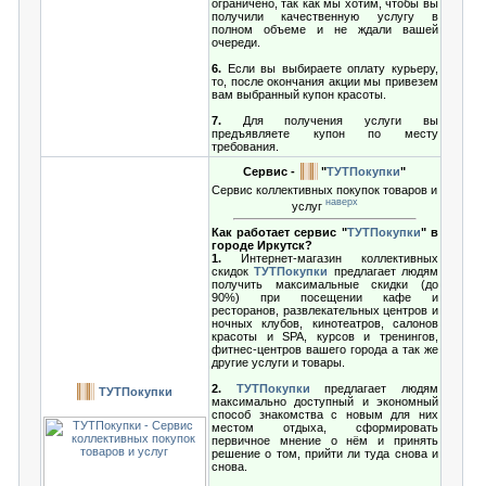
ограничено, так как мы хотим, чтобы вы
получили качественную услугу в
полном объеме и не ждали вашей
очереди.
6.
Если вы выбираете оплату курьеру,
то, после окончания акции мы привезем
вам выбранный купон красоты.
7.
Для получения услуги вы
предъявляете купон по месту
требования.
Сервис -
"
ТУТПокупки
"
Сервис коллективных покупок товаров и
наверх
услуг
Как работает сервис "
ТУТПокупки
" в
городе Иркутск?
1.
Интернет-магазин коллективных
скидок
ТУТПокупки
предлагает людям
получить максимальные скидки (до
90%) при посещении кафе и
ресторанов, развлекательных центров и
ночных клубов, кинотеатров, салонов
красоты и SPA, курсов и тренингов,
фитнес-центров вашего города а так же
другие услуги и товары.
2.
ТУТПокупки
предлагает людям
ТУТПокупки
максимально доступный и экономный
способ знакомства с новым для них
местом отдыха, сформировать
первичное мнение о нём и принять
решение о том, прийти ли туда снова и
снова.