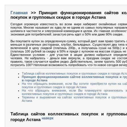
Главная
>> Принцип функционирования сайтов ко
покупок и групповых скидок в городе Астана
Сегодня огромную известность во всем мире набирают онлайновые серви
покупок. Многие называют их едва ли не одним из самых популярных направл
шопинга в частности и электронной коммерции в целом. Их главная особеннос
экономия для потребителей: зачастую речь идет о 50% или даже 90% скидке.
Вы покупаете купон за определенную сумму, который дает вам право тратить в 
меньше в различных ресторанах, клубах, бильярдных. Существуют два типа к
включенной в цену скидкой (платишь 200р., а получаешь суши на 500р.) и 
(платишь 100 рублей за скидку в 50% и придя с купоном на массаж отдашь не 5
Единственное условие - для участия в акции должно набраться определе
человек. Не набралось - деньги вам вернули, а праздник скидок не состоя
правило, такое случается крайне редко. Действительно, зачем тратить 500 ру
потратить 100? Неплохая возможность попробовать что-то новое сегодня вече
Таблица сайтов коллективных покупок и групповых скидок в городе Аст
Принцип функционирования сайтов коллективных покупок и гр
в городе Астана
На что обращать внимание, если Вы хотите приобрести купон на са
покупок и групповых скидок в городе Астана
На что обращать внимание, если Вы планируете организовать 
коллективных покупок и групповых скидок в городе Астана
Термины и выражения на сайтах коллективных покупок и групповых
Астана
Таблица сайтов коллективных покупок и групповы
наверх
городе Астана