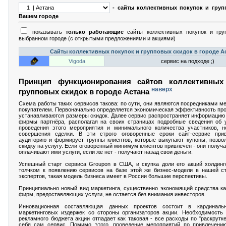
- сайты коллективных покупок и груп
Вашем городе
показывать
только работающие
сайты коллективных покупок и гру
выбранном городе (с открытыми предложениями и акциями)
Сайты коллективных покупок и групповых скидок в городе А
Vigoda
сервис на подходе ;)
Принцип функционирования сайтов коллективных
наверх
групповых скидок в городе Астана
Схема работы таких сервисов такова: по сути, они являются посредниками м
покупателем. Первоначально определяется экономическая эффективность про
устанавливаются размеры скидок. Далее сервис распространяет информацию 
фирмы партнёра, располагая на своих страницах подробные сведения об у
проведения этого мероприятия и минимального количества участников, н
совершения сделки. В эти строго оговоренные сроки сайт-сервис при
аудиторию и формирует группы клиентов, которые выкупают купоны, позво
скидку на услугу. Если оговоренный минимум клиентов привлечён - они получ
оплачивают ими услуги, если же нет - получают назад свои деньги.
Успешный старт сервиса Groupon в США, и скупка доли его акций холдинг
толчком к появлению сервисов на базе этой же бизнес-модели в нашей ст
экспертов, такая модель бизнеса имеет в России большие перспективы.
Принципиально новый вид маркетинга, существенно экономящий средства как
фирм, предоставляющих услуги, не остается без внимания инвесторов.
Инновационная составляющая данных проектов состоит в кардиналь
маркетинговых издержек со стороны организаторов акции. Необходимость
рекламного бюджета акции отпадает как таковая - все расходы по "раскрутке
себя сам сервис. Помимо этого, проведение мероприятий по привлечению