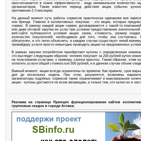
просчитывается в плане эффективности - ведь минимальное количество за
организатором. Также известен период действия акции (обычно купо
протяжении 2-3 месяцев).
На данный момент суть работы сервисов практически одинакова вне завис
или бренда. Главное в коллективных покупках - это акции, которые предлаг
сервис. В рамках каждой акции сервис договаривается с какой-то компание
или даже оптовой закупке ее услуг при условии предоставления значительной
веб-сайте публикуются условия акции: сроки, стоимость, размер скидк
количество покупателей, необходимое для того, чтобы она состоялась. 
обязателен, и это легко объяснить: в каждом случае существует некий миним
провайдеру услуги просто невыгодно проводить акцию на предложенных услов
В рамках закупки потребители приобретают купоны с определенным номина
это выглядит следующим образом: человек покупает за 200 рублей купон номи
на пользование услугами, к примеру, салона красоты. Таким образом, этим к
оплатить услуги общей стоимостью 500 рублей, и в данном случае объем скид
Важный момент: акции всегда ограничены по времени. Как правило, срок варь
дня до нескольких недель. При этом, разумеется, возможны вариант
организаторы подобных сервисов также ограничивают и максимальное колич
акции - купоны достаются не всем желающим, а только тем, кто купил их в чис
Реклама на странице Принцип функционирования сайтов коллекти
групповых скидок в городе Астана: