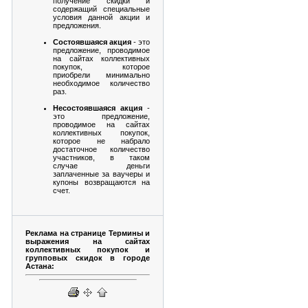
получение скидки и
содержащий специальные
условия данной акции и
предложения.
Состоявшаяся акция
- это
предложение, проводимое
на сайтах коллективных
покупок, которое
приобрели минимально
необходимое количество
раз.
Несостоявшаяся акция
-
это предложение,
проводимое на сайтах
коллективных покупок,
которое не набрало
достаточное количество
участников, в таком
случае деньги
заплаченные за ваучеры и
купоны возвращаются на
счет.
Реклама на странице Термины и
выражения на сайтах
коллективных покупок и
групповых скидок в городе
Астана: