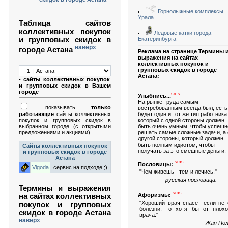
Горнолыжные комплексы
Урала
Таблица сайтов
коллективных покупок
Ледовые катки города
Екатеринбурга
и групповых скидок в
наверх
городе Астана
Реклама на странице Термины 
выражения на сайтах
коллективных покупок и
групповых скидок в городе
Астана:
- сайты коллективных покупок
и групповых скидок в Вашем
городе
sms
Улыбнись...
На рынке труда самым
показывать
только
востребованным всегда был, есть
будет один и тот же тип работника 
работающие
сайты коллективных
который с одной стороны должен
покупок и групповых скидок в
быть очень умным, чтобы успешн
выбранном городе (с открытыми
решать самые сложные задачи, а 
предложениями и акциями)
другой стороны, который должен
быть полным идиотом, чтобы
Сайты коллективных покупок
получать за это смешные деньги.
и групповых скидок в городе
Астана
sms
Пословицы:
Vigoda
сервис на подходе ;)
"Чем живешь - тем и лечись."
русская пословица.
Термины и выражения
sms
Афоризмы:
на сайтах коллективных
"Хороший врач спасет если не 
покупок и групповых
болезни, то хотя бы от плохо
скидок в городе Астана
врача."
наверх
Жан Пол