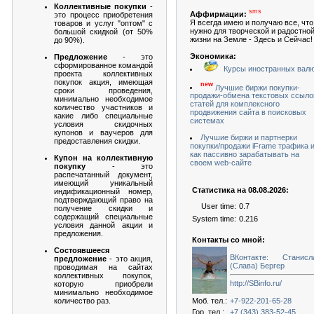
Коллективные покупки
-
sms
Аффирмации:
это процесс приобретения
Я всегда имею и получаю все, что
товаров и услуг "оптом" с
нужно для творческой и радостно
большой скидкой (от 50%
жизни на Земле - Здесь и Сейчас!
до 90%).
Экономика:
Предложение
- это
сформированное командой
Курсы иностранных вал
проекта коллективных
покупок акция, имеющая
new
Лучшие биржи покупки-
сроки проведения,
продажи-обмена текстовых ссыло
минимально необходимое
статей для комплексного
количество участников и
продвижения сайта в поисковых
какие либо специальные
системах
условия скидочных
купонов и ваучеров для
Лучшие биржи и партнерки
предоставления скидки.
покупки/продажи iFrame трафика 
как пассивно зарабатывать на
Купон на коллективную
своем web-сайте
покупку
- это
распечатанный документ,
имеющий уникальный
Статистика на 08.08.2026:
индификационный номер,
подтверждающий право на
User time:
0.7
получение скидки и
содержащий специальные
System time:
0.216
условия данной акции и
предложения.
Контакты со мной:
Состоявшееся
ВКонтакте: Станисл
предложение
- это акция,
(Слава) Бергер
проводимая на сайтах
коллективных покупок,
http://SBinfo.ru/
которую приобрели
минимально необходимое
количество раз.
Моб. тел.:
+7-922-201-65-28
Гор. тел.:
+7 (343) 383-52-45