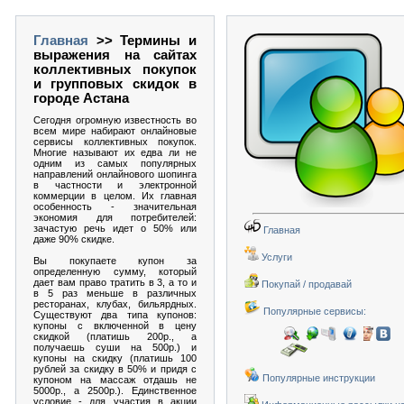
Главная
>> Термины и
выражения на сайтах
коллективных покупок
и групповых скидок в
городе Астана
Сегодня огромную известность во
всем мире набирают онлайновые
сервисы коллективных покупок.
Многие называют их едва ли не
одним из самых популярных
направлений онлайнового шопинга
в частности и электронной
коммерции в целом. Их главная
особенность - значительная
экономия для потребителей:
зачастую речь идет о 50% или
Главная
даже 90% скидке.
Услуги
Вы покупаете купон за
определенную сумму, который
дает вам право тратить в 3, а то и
Покупай / продавай
в 5 раз меньше в различных
ресторанах, клубах, бильярдных.
Популярные сервисы:
Существуют два типа купонов:
купоны с включенной в цену
скидкой (платишь 200р., а
получаешь суши на 500р.) и
купоны на скидку (платишь 100
рублей за скидку в 50% и придя с
Популярные инструкции
купоном на массаж отдашь не
5000р., а 2500р.). Единственное
условие - для участия в акции