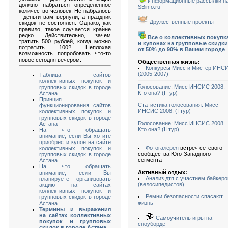
Информационные рассылки н
должно набраться определенное
SBinfo.ru
количество человек. Не набралось
- деньги вам вернули, а праздник
Дружественные проекты
скидок не состоялся. Однако, как
правило, такое случается крайне
редко. Действительно, зачем
Все о коллективных покупк
тратить 500 рублей, когда можно
и купонах на групповые скидки
потратить 100? Неплохая
от 50% до 90% в Вашем городе
возможность попробовать что-то
новое сегодня вечером.
Общественная жизнь:
Конкурсы Мисс и Мистер ИНС
(2005-2007)
Таблица сайтов
коллективных покупок и
Голосование: Мисс ИНСИС 2008.
групповых скидок в городе
Кто она? (I тур)
Астана
Принцип
Статистика голосования: Мисс
функционирования сайтов
ИНСИС 2008. (I тур)
коллективных покупок и
групповых скидок в городе
Голосование: Мисс ИНСИС 2008.
Астана
Кто она? (II тур)
На что обращать
внимание, если Вы хотите
приобрести купон на сайте
Фотогалерея
встреч сетевого
коллективных покупок и
сообщества Юго-Западного
групповых скидок в городе
сегмента
Астана
На что обращать
Активный отдых:
внимание, если Вы
Анализ дтп с участием байкеро
планируете организовать
(велосипедистов)
акцию на сайтах
коллективных покупок и
Ремни безопасности спасают
групповых скидок в городе
жизнь
Астана
Термины и выражения
на сайтах коллективных
Самоучитель игры на
покупок и групповых
сноуборде
скидок в городе Астана