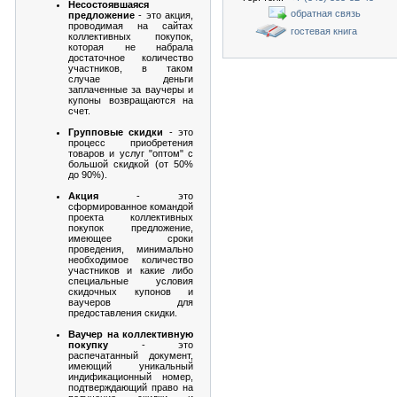
Несостоявшаяся
обратная связь
предложение
- это акция,
проводимая на сайтах
гостевая книга
коллективных покупок,
которая не набрала
достаточное количество
участников, в таком
случае деньги
заплаченные за ваучеры и
купоны возвращаются на
счет.
Групповые скидки
- это
процесс приобретения
товаров и услуг "оптом" с
большой скидкой (от 50%
до 90%).
Акция
- это
сформированное командой
проекта коллективных
покупок предложение,
имеющее сроки
проведения, минимально
необходимое количество
участников и какие либо
специальные условия
скидочных купонов и
ваучеров для
предоставления скидки.
Ваучер на коллективную
покупку
- это
распечатанный документ,
имеющий уникальный
индификационный номер,
подтверждающий право на