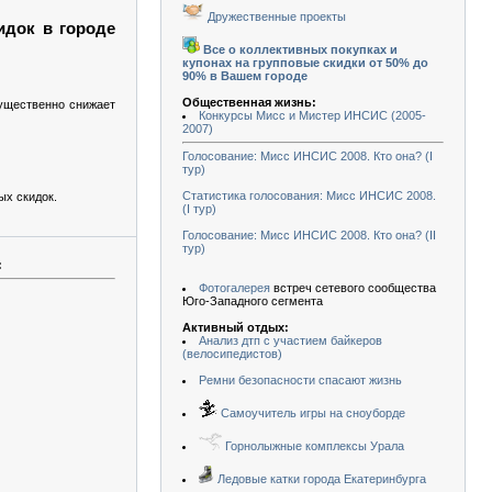
Дружественные проекты
идок в городе
Все о коллективных покупках и
купонах на групповые скидки от 50% до
90% в Вашем городе
Общественная жизнь:
существенно снижает
Конкурсы Мисс и Мистер ИНСИС (2005-
2007)
Голосование: Мисс ИНСИС 2008. Кто она? (I
тур)
Статистика голосования: Мисс ИНСИС 2008.
ых скидок.
(I тур)
Голосование: Мисс ИНСИС 2008. Кто она? (II
тур)
:
Фотогалерея
встреч сетевого сообщества
Юго-Западного сегмента
Активный отдых:
Анализ дтп с участием байкеров
(велосипедистов)
Ремни безопасности спасают жизнь
Самоучитель игры на сноуборде
Горнолыжные комплексы Урала
Ледовые катки города Екатеринбурга