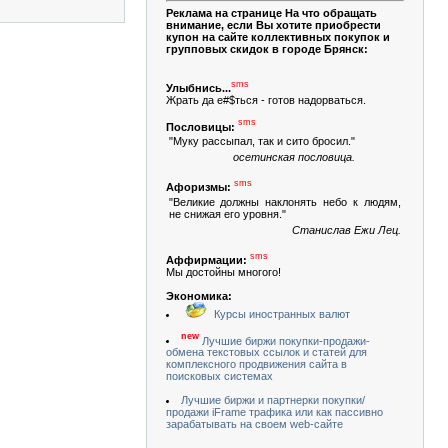
Реклама на странице На что обращать
внимание, если Вы хотите приобрести
купон на сайте коллективных покупок и
групповых скидок в городе Брянск:
sms
Улыбнись...
Жрать да е#$ться - готов надорваться.
sms
Пословицы:
"Муку рассыпал, так и сито бросил."
осетинская пословица.
sms
Афоризмы:
"Великие должны наклонять небо к людям,
не снижая его уровня."
Станислав Ежи Лец.
sms
Аффирмации:
Мы достойны многого!
Экономика:
Курсы иностранных валют
new
Лучшие биржи покупки-продажи-
обмена текстовых ссылок и статей для
комплексного продвижения сайта в
поисковых системах
Лучшие биржи и партнерки покупки/
продажи iFrame трафика или как пассивно
зарабатывать на своем web-сайте