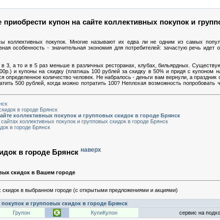
 приобрести купон на сайте коллективных покупок и групп
сы коллективных покупок. Многие называют их едва ли не одним из самых попу
вная особенность - значительная экономия для потребителей: зачастую речь идет
в 3, а то и в 5 раз меньше в различных ресторанах, клубах, бильярдных. Существую
00р.) и купоны на скидку (платишь 100 рублей за скидку в 50% и придя с купоном 
ься определенное количество человек. Не набралось - деньги вам вернули, а праздник 
ратить 500 рублей, когда можно потратить 100? Неплохая возможность попробовать ч
нск
кидок в городе Брянск
сайте коллективных покупок и групповых скидок в городе Брянск
сайтах коллективных покупок и групповых скидок в городе Брянск
док в городе Брянск
наверх
идок в городе Брянск
вых скидок в Вашем городе
 скидок в выбранном городе (с открытыми предложениями и акциями)
покупок и групповых скидок в городе Брянск
Групон
КупиКупон
сервис на подхо