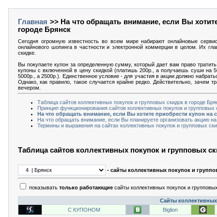
Главная
>> На что обращать внимание, если Вы хотите
городе Брянск
Сегодня огромную известность во всем мире набирают онлайновые серви
онлайнового шопинга в частности и электронной коммерции в целом. Их гла
скидке.
Вы покупаете купон за определенную сумму, который дает вам право тратить 
купоны с включенной в цену скидкой (платишь 200р., а получаешь суши на 5
5000р., а 2500р.). Единственное условие - для участия в акции должно набрат
Однако, как правило, такое случается крайне редко. Действительно, зачем т
вечером.
Таблица сайтов коллективных покупок и групповых скидок в городе Бря
Принцип функционирования сайтов коллективных покупок и групповых с
На что обращать внимание, если Вы хотите приобрести купон на 
На что обращать внимание, если Вы планируете организовать акцию на 
Термины и выражения на сайтах коллективных покупок и групповых ски
Таблица сайтов коллективных покупок и групповых ск
- сайты коллективных покупок и группо
показывать
только работающие
сайты коллективных покупок и групповых
Сайты коллективных 
С КУПОНОМ
Biglion