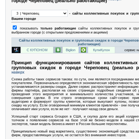
городе Череповец (реально работающие)
- сайты коллективных покупок и груп
Вашем городе
показывать
только работающие
сайты коллективных покупок и гру
выбранном городе (с открытыми предложениями и акциями)
Сайты коллективных покупок и групповых скидок в городе Черепов
работающие)
С КУПОНОМ
Biglion
КупиКупон
сервис н
Принцип функционирования сайтов коллективных
групповых скидок в городе Череповец (реально р
наверх
Схема работы таких сервисов такова: по сути, они являются посредниками м
покупателем. Первоначально определяется экономическая эффективность про
устанавливаются размеры скидок. Далее сервис распространяет информацию 
фирмы партнёра, располагая на своих страницах подробные сведения об у
проведения этого мероприятия и минимального количества участников, н
совершения сделки. В эти строго оговоренные сроки сайт-сервис при
аудиторию и формирует группы клиентов, которые выкупают купоны, позво
скидку на услугу. Если оговоренный минимум клиентов привлечён - они получ
оплачивают ими услуги, если же нет - получают назад свои деньги.
Успешный старт сервиса Groupon в США, и скупка доли его акций холдинг
толчком к появлению сервисов на базе этой же бизнес-модели в нашей ст
экспертов, такая модель бизнеса имеет в России большие перспективы.
Принципиально новый вид маркетинга, существенно экономящий средства как
фирм, предоставляющих услуги, не остается без внимания инвесторов.