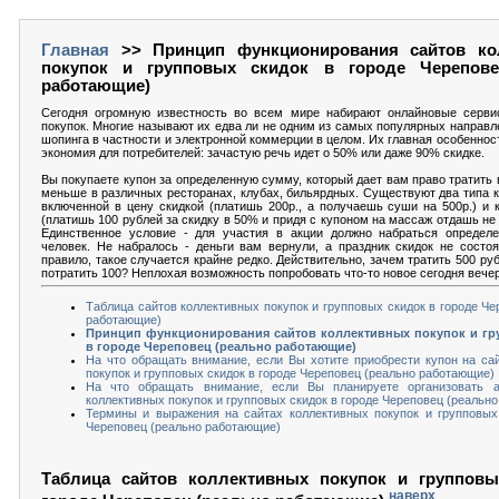
Главная
>> Принцип функционирования сайтов ко
покупок и групповых скидок в городе Черепове
работающие)
Сегодня огромную известность во всем мире набирают онлайновые серви
покупок. Многие называют их едва ли не одним из самых популярных направл
шопинга в частности и электронной коммерции в целом. Их главная особеннос
экономия для потребителей: зачастую речь идет о 50% или даже 90% скидке.
Вы покупаете купон за определенную сумму, который дает вам право тратить в 
меньше в различных ресторанах, клубах, бильярдных. Существуют два типа к
включенной в цену скидкой (платишь 200р., а получаешь суши на 500р.) и 
(платишь 100 рублей за скидку в 50% и придя с купоном на массаж отдашь не 5
Единственное условие - для участия в акции должно набраться определе
человек. Не набралось - деньги вам вернули, а праздник скидок не состоя
правило, такое случается крайне редко. Действительно, зачем тратить 500 ру
потратить 100? Неплохая возможность попробовать что-то новое сегодня вече
Таблица сайтов коллективных покупок и групповых скидок в городе Че
работающие)
Принцип функционирования сайтов коллективных покупок и гр
в городе Череповец (реально работающие)
На что обращать внимание, если Вы хотите приобрести купон на са
покупок и групповых скидок в городе Череповец (реально работающие)
На что обращать внимание, если Вы планируете организовать 
коллективных покупок и групповых скидок в городе Череповец (реальн
Термины и выражения на сайтах коллективных покупок и групповых
Череповец (реально работающие)
Таблица сайтов коллективных покупок и групповы
наверх