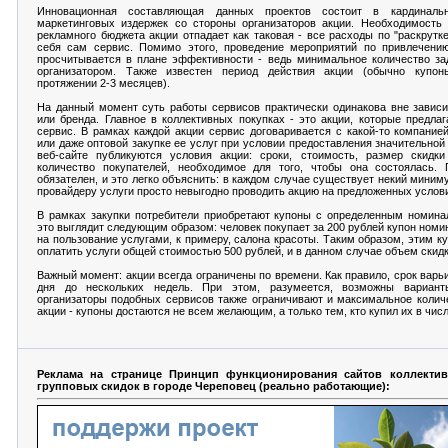
Инновационная составляющая данных проектов состоит в кардиналь
маркетинговых издержек со стороны организаторов акции. Необходимость
рекламного бюджета акции отпадает как таковая - все расходы по "раскрутке
себя сам сервис. Помимо этого, проведение мероприятий по привлечению
просчитывается в плане эффективности - ведь минимальное количество за
организатором. Также известен период действия акции (обычно купо
протяжении 2-3 месяцев).
На данный момент суть работы сервисов практически одинакова вне завис
или бренда. Главное в коллективных покупках - это акции, которые предлаг
сервис. В рамках каждой акции сервис договаривается с какой-то компание
или даже оптовой закупке ее услуг при условии предоставления значительной
веб-сайте публикуются условия акции: сроки, стоимость, размер скидк
количество покупателей, необходимое для того, чтобы она состоялась. 
обязателен, и это легко объяснить: в каждом случае существует некий миним
провайдеру услуги просто невыгодно проводить акцию на предложенных услов
В рамках закупки потребители приобретают купоны с определенным номина
это выглядит следующим образом: человек покупает за 200 рублей купон номи
на пользование услугами, к примеру, салона красоты. Таким образом, этим к
оплатить услуги общей стоимостью 500 рублей, и в данном случае объем скид
Важный момент: акции всегда ограничены по времени. Как правило, срок варь
дня до нескольких недель. При этом, разумеется, возможны вариант
организаторы подобных сервисов также ограничивают и максимальное колич
акции - купоны достаются не всем желающим, а только тем, кто купил их в чис
Реклама на странице Принцип функционирования сайтов коллекти
групповых скидок в городе Череповец (реально работающие):