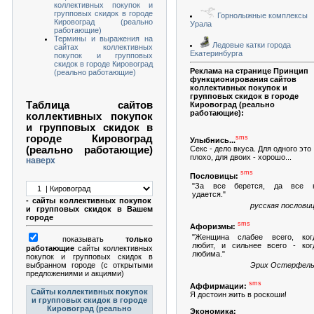
коллективных покупок и
групповых скидок в городе
Горнолыжные комплексы
Кировоград (реально
Урала
работающие)
Термины и выражения на
Ледовые катки города
сайтах коллективных
Екатеринбурга
покупок и групповых
скидок в городе Кировоград
Реклама на странице Принцип
(реально работающие)
функционирования сайтов
коллективных покупок и
групповых скидок в городе
Таблица сайтов
Кировоград (реально
работающие):
коллективных покупок
и групповых скидок в
городе Кировоград
sms
Улыбнись...
Секс - дело вкуса. Для одного это
(реально работающие)
плохо, для двоих - хорошо...
наверх
sms
Пословицы:
"За все берется, да все 
удается."
- сайты коллективных покупок
русская пословиц
и групповых скидок в Вашем
городе
sms
Афоризмы:
"Женщина слабее всего, ког
показывать
только
любит, и сильнее всего - ког
работающие
сайты коллективных
любима."
покупок и групповых скидок в
выбранном городе (с открытыми
Эрих Остерфель
предложениями и акциями)
sms
Аффирмации:
Сайты коллективных покупок
Я достоин жить в роскоши!
и групповых скидок в городе
Кировоград (реально
Экономика: