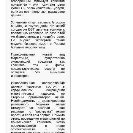
оговоренный минимум клиентов
привлечён - они получают свои
купоны и оплачивают ими услуги,
если же нет - получают назад свои
деньги.
Успешный старт сервиса Groupon
в США, и скупка доли его акций
холдингом DST, явилась толчком к
появлению сервисов на базе этой
же бизнес-модели в нашей стране.
По оценке экспертов, такая
модель бизнеса имеет в России
большие перспективы.
Принципиально новый вид
маркетинга, существенно
экономящий средства как
клиентов, так и фирм,
предоставляющих услуги, не
остается без внимания
инвесторов.
Инновационная составляющая
данных проектов состоит в
кардинальном сокращении
маркетинговых издержек со
стороны организаторов акции.
Необходимость в формировании
рекламного бюджета акции
отпадает как таковая - все
расходы по "раскрутке" акции
берёт на себя сам сервис. Помимо
этого, проведение мероприятий по
привлечению клиентов чётко
просчитывается в плане
эффективности - ведь
минимальное количество задаётся