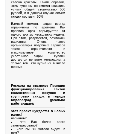
салона красоты. Таким образом,
этим купоном он сможет оплатить
услуги общей стоимостью 500
рублей, и в данном случае объем
скидки составит 60%.
Важный момент: акции всегда
ограничены по времени. Как
правило, срок варьируется от
одного дня до нескольких недель.
При этом, разумеется, возможны
варианты. Очень часто
организаторы подобных сервисов
также ограничивают и
максимальное количество
участников акции - купоны
достаются не всем желающим, а
только тем, кто купил их в числе
первых.
Реклама на странице Принцип
функционирования сайтов
коллективных покупок и
групповых скидок в городе
Кировоград (реально
работающие):
этот проект нуждается в новых
идеях!
напишите:
что Вас более всего
заинтересовало?
чего бы Вы хотели видеть в
нем?