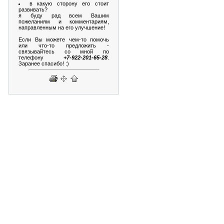
в какую сторону его стоит
развивать?
я буду рад всем Вашим
пожеланиям и комментариям,
направленным на его улучшение!
Если Вы можете чем-то помочь
или что-то предложить -
связывайтесь со мной по
телефону
+7-922-201-65-28
.
Заранее спасибо! :)