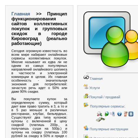
Главная
>> Принцип
функционирования
сайтов коллективных
покупок и групповых
скидок в городе
Кировоград (реально
работающие)
Сегодня огромную известность во
всем мире набирают онлайновые
сервисы коллективных покупок.
Многие называют их едва ли не
одним из самых популярных
направлений онлайнового шопинга
в частности и электронной
коммерции в целом. Их главная
Главная
особенность - значительная
экономия для потребителей:
зачастую речь идет о 50% или
Услуги
даже 90% скидке.
Покупай / продавай
Вы покупаете купон за
определенную сумму, который
дает вам право тратить в 3, а то и
Популярные сервисы:
в 5 раз меньше в различных
ресторанах, клубах, бильярдных.
Существуют два типа купонов:
купоны с включенной в цену
скидкой (платишь 200р., а
получаешь суши на 500р.) и
Популярные инструкции
купоны на скидку (платишь 100
рублей за скидку в 50% и придя с