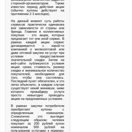
стороной-организатором. Также
известен период действия акции
(обычно купоны действуют на
протяжении 2-3 месяцев).
На данный момент суть работы
сервисов практически одинакова
вне зависимости от страны или
бренда. Главное в коллективных
покупках - это акции, которые
предлагает тот или иной сервис. В
рамках каждой акции сервис
договаривается с какой-то
компанией о мелкооптовой или
даже оптовой закупке ее услуг при
условии предоставления
значительной скидки. Затем на
веб-сайте публикуются условия
акции: сроки, стоимость, размер
скидки и минимальное количество
покупателей, необходимое для
того, чтобы она состоялась.
Последний пункт обязателен, и это
легко объяснить: в каждом случае
существует некий минимум, ниже
которого провайдеру услуги
просто невыгодно проводить
акцию на предложенных условиях.
В рамках закупки потребители
приобретают купоны с
определенным номиналом.
Схематично это выглядит
следующим образом: человек
покупает за 200 рублей купон
номиналом 500 рублей на
пользование услугами, к примеру,