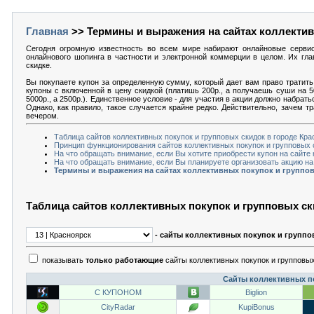
Главная
>> Термины и выражения на сайтах коллектив
Сегодня огромную известность во всем мире набирают онлайновые серви
онлайнового шопинга в частности и электронной коммерции в целом. Их гла
скидке.
Вы покупаете купон за определенную сумму, который дает вам право тратить 
купоны с включенной в цену скидкой (платишь 200р., а получаешь суши на 5
5000р., а 2500р.). Единственное условие - для участия в акции должно набрат
Однако, как правило, такое случается крайне редко. Действительно, зачем т
вечером.
Таблица сайтов коллективных покупок и групповых скидок в городе Кра
Принцип функционирования сайтов коллективных покупок и групповых с
На что обращать внимание, если Вы хотите приобрести купон на сайте 
На что обращать внимание, если Вы планируете организовать акцию на 
Термины и выражения на сайтах коллективных покупок и группов
Таблица сайтов коллективных покупок и групповых ск
- сайты коллективных покупок и группо
показывать
только работающие
сайты коллективных покупок и групповых
Сайты коллективных по
С КУПОНОМ
Biglion
CityRadar
KupiBonus