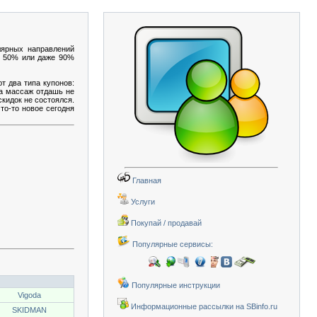
лярных направлений
 о 50% или даже 90%
т два типа купонов:
на массаж отдашь не
скидок не состоялся.
то-то новое сегодня
Главная
Услуги
Покупай / продавай
Популярные сервисы:
Популярные инструкции
Vigoda
Информационные рассылки на SBinfo.ru
SKIDMAN