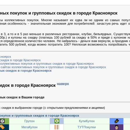
ных покупок и групповых скидок в городе Красноярск
сы коллективных покупок. Многие называют их едва ли не одним из самых попу
вная особенность - значительная экономия для потребителей: зачастую речь идет
в 3, а то и в 5 раз меньше в различных ресторанах, клубах, бильярдных. Существую
00р.) и купоны на скидку (платишь 100 рублей за скидку в 50% и придя с купоном 
ься определенное количество человек. Не набралось - деньги вам вернули, а праздник 
ратить 500 рублей, когда можно потратить 100? Неплохая возможность попробовать ч
сноярск
кидок в городе Красноярск
коллективных покупок и групповых скидок в городе Красноярск
сайтах коллективных покупок и групповых скидок в городе Красноярск
ых скидок в городе Красноярск
наверх
идок в городе Красноярск
вых скидок в Вашем городе
 скидок в выбранном городе (с открытыми предложениями и акциями)
купок и групповых скидок в городе Красноярск
Групон
КупиКупон
МегаКупон
ТУТПокупки