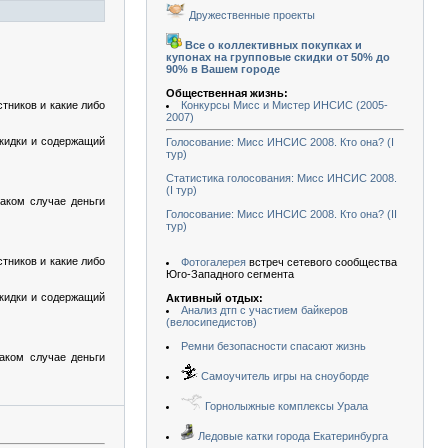
Дружественные проекты
Все о коллективных покупках и
купонах на групповые скидки от 50% до
90% в Вашем городе
Общественная жизнь:
тников и какие либо
Конкурсы Мисс и Мистер ИНСИС (2005-
2007)
кидки и содержащий
Голосование: Мисс ИНСИС 2008. Кто она? (I
тур)
Статистика голосования: Мисс ИНСИС 2008.
(I тур)
таком случае деньги
Голосование: Мисс ИНСИС 2008. Кто она? (II
тур)
тников и какие либо
Фотогалерея
встреч сетевого сообщества
Юго-Западного сегмента
кидки и содержащий
Активный отдых:
Анализ дтп с участием байкеров
(велосипедистов)
Ремни безопасности спасают жизнь
таком случае деньги
Самоучитель игры на сноуборде
Горнолыжные комплексы Урала
Ледовые катки города Екатеринбурга