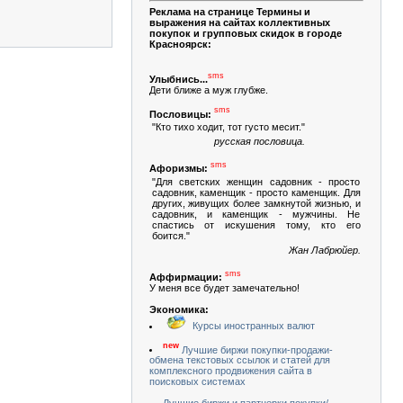
Реклама на странице Термины и
выражения на сайтах коллективных
покупок и групповых скидок в городе
Красноярск:
sms
Улыбнись...
Дети ближе а муж глубже.
sms
Пословицы:
"Кто тихо ходит, тот густо месит."
русская пословица.
sms
Афоризмы:
"Для светских женщин садовник - просто
садовник, каменщик - просто каменщик. Для
других, живущих более замкнутой жизнью, и
садовник, и каменщик - мужчины. Не
спастись от искушения тому, кто его
боится."
Жан Лабрюйер.
sms
Аффирмации:
У меня все будет замечательно!
Экономика:
Курсы иностранных валют
new
Лучшие биржи покупки-продажи-
обмена текстовых ссылок и статей для
комплексного продвижения сайта в
поисковых системах