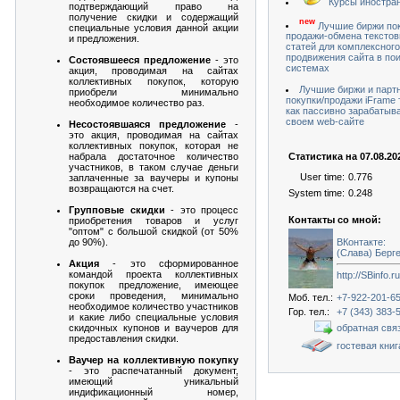
Курсы иностра
подтверждающий право на
получение скидки и содержащий
new
Лучшие биржи по
специальные условия данной акции
продажи-обмена текстов
и предложения.
статей для комплексного
продвижения сайта в по
Состоявшееся предложение
- это
системах
акция, проводимая на сайтах
коллективных покупок, которую
Лучшие биржи и парт
приобрели минимально
покупки/продажи iFrame
необходимое количество раз.
как пассивно зарабатыв
своем web-сайте
Несостоявшаяся предложение
-
это акция, проводимая на сайтах
коллективных покупок, которая не
набрала достаточное количество
Статистика на 07.08.20
участников, в таком случае деньги
User time:
0.776
заплаченные за ваучеры и купоны
возвращаются на счет.
System time:
0.248
Групповые скидки
- это процесс
Контакты со мной:
приобретения товаров и услуг
"оптом" с большой скидкой (от 50%
до 90%).
ВКонтакте:
(Слава) Берг
Акция
- это сформированное
командой проекта коллективных
http://SBinfo.ru
покупок предложение, имеющее
сроки проведения, минимально
Моб. тел.:
+7-922-201-6
необходимое количество участников
Гор. тел.:
+7 (343) 383-
и какие либо специальные условия
скидочных купонов и ваучеров для
обратная свя
предоставления скидки.
гостевая книг
Ваучер на коллективную покупку
- это распечатанный документ,
имеющий уникальный
индификационный номер,