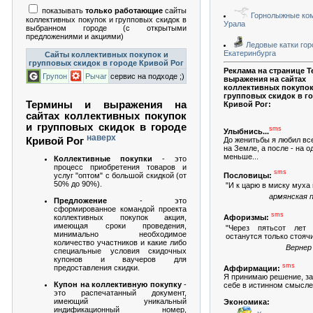
показывать
только работающие
сайты
Горнолыжные ко
коллективных покупок и групповых скидок в
Урала
выбранном городе (с открытыми
предложениями и акциями)
Ледовые катки гор
Екатеринбурга
Сайты коллективных покупок и
групповых скидок в городе Кривой Рог
Реклама на странице 
Групон
Рычаг
сервис на подходе ;)
выражения на сайтах
коллективных покупок
групповых скидок в г
Термины и выражения на
Кривой Рог:
сайтах коллективных покупок
и групповых скидок в городе
sms
Улыбнись...
наверх
Кривой Рог
До женитьбы я любил вс
на Земле, а после - на о
меньше...
Коллективные покупки
- это
процесс приобретения товаров и
sms
Пословицы:
услуг "оптом" с большой скидкой (от
50% до 90%).
"И к царю в миску муха 
армянская 
Предложение
- это
сформированное командой проекта
sms
коллективных покупок акция,
Афоризмы:
имеющая сроки проведения,
"Через пятьсот лет
минимально необходимое
останутся только стояч
количество участников и какие либо
Вернер
специальные условия скидочных
купонов и ваучеров для
sms
предоставления скидки.
Аффирмации:
Я принимаю решение, за
Купон на коллективную покупку
-
себе в истинном смысле
это распечатанный документ,
имеющий уникальный
Экономика:
индификационный номер,