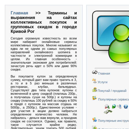
Главная
>> Термины и
выражения на сайтах
коллективных покупок и
групповых скидок в городе
Кривой Рог
Сегодня огромную известность во всем
мире набирают онлайновые сервисы
коллективных покупок. Многие называют их
едва ли не одним из самых популярных
направлений онлайнового шопинга в
частности и электронной коммерции в
целом. Их главная особенность -
значительная экономия для потребителей:
зачастую речь идет о 50% или даже 90%
скидке.
Главная
Вы покупаете купон за определенную
сумму, который дает вам право тратить в 3,
Услуги
а то и в 5 раз меньше в различных
ресторанах, клубах, бильярдных.
Существуют два типа купонов: купоны с
Покупай / продавай
включенной в цену скидкой (платишь 200р.,
а получаешь суши на 500р.) и купоны на
Популярные сервис
скидку (платишь 100 рублей за скидку в 50%
и придя с купоном на массаж отдашь не
5000р., а 2500р.). Единственное условие -
для участия в акции должно набраться
определенное количество человек. Не
набралось - деньги вам вернули, а праздник
Популярные инструк
скидок не состоялся. Однако, как правило,
такое случается крайне редко.
Действительно, зачем тратить 500 рублей,