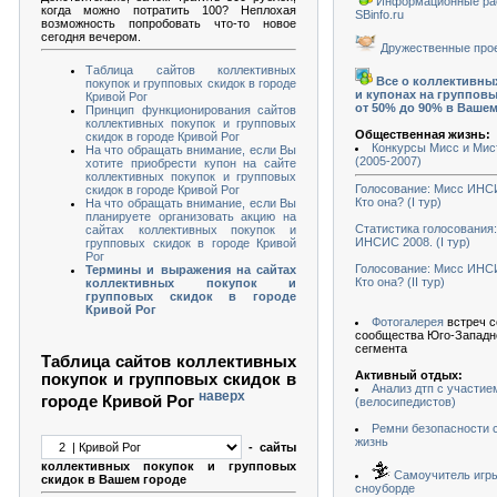
Информационные ра
когда можно потратить 100? Неплохая
SBinfo.ru
возможность попробовать что-то новое
сегодня вечером.
Дружественные про
Таблица сайтов коллективных
Все о коллективны
покупок и групповых скидок в городе
и купонах на группов
Кривой Рог
от 50% до 90% в Ваше
Принцип функционирования сайтов
коллективных покупок и групповых
Общественная жизнь:
скидок в городе Кривой Рог
Конкурсы Мисс и Ми
На что обращать внимание, если Вы
(2005-2007)
хотите приобрести купон на сайте
коллективных покупок и групповых
Голосование: Мисс ИНС
скидок в городе Кривой Рог
Кто она? (I тур)
На что обращать внимание, если Вы
планируете организовать акцию на
Статистика голосования
сайтах коллективных покупок и
ИНСИС 2008. (I тур)
групповых скидок в городе Кривой
Рог
Голосование: Мисс ИНС
Термины и выражения на сайтах
Кто она? (II тур)
коллективных покупок и
групповых скидок в городе
Кривой Рог
Фотогалерея
встреч с
сообщества Юго-Западн
сегмента
Таблица сайтов коллективных
Активный отдых:
покупок и групповых скидок в
Анализ дтп с участие
наверх
городе Кривой Рог
(велосипедистов)
Ремни безопасности 
жизнь
- сайты
коллективных покупок и групповых
Самоучитель игры
скидок в Вашем городе
сноуборде