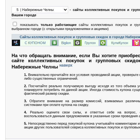
- сайты коллективных покупок и груп
Вашем городе
показывать
только работающие
сайты коллективных покупок и гру
выбранном городе (с открытыми предложениями и акциями)
Сайты коллективных покупок и групповых скидок в городе Набере
С КУПОНОМ
Biglion
Групон
КупиКупон
На что обращать внимание, если Вы хотите приобрес
сайте коллективных покупок и групповых скидо
наверх
Набережные Челны
1.
Внимательно прочитайте все условия проводимой акции, проверьте н
либо существенных ограничений.
2.
Посчитайте реально получаемую выгоду исходя из того объема ус
планируете потребить по данной акции. Иногда стоимость купона сущ
фактический размер скидки.
3.
Обратите внимание на размер комиссий, взимаемых различн
системами при оплате купона на скидку.
4.
Реально оцените свои силы, и ответтье себе на вопрос,
воспользоваться данным предложением в указанные сроки проведния а
5.
Непосредственно перед покупкой купона учитывайте комментарии и
акции других пользователей севриса коллективных покупок и групповых