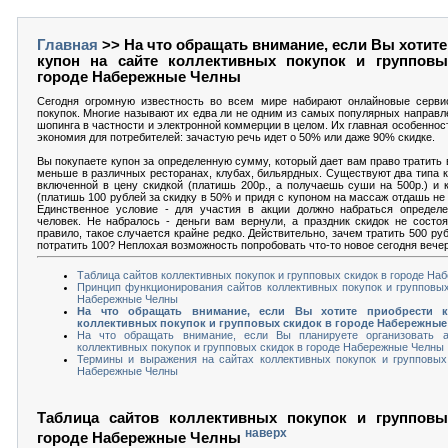
Главная
>> На что обращать внимание, если Вы хотите
купон на сайте коллективных покупок и групповы
городе Набережные Челны
Сегодня огромную известность во всем мире набирают онлайновые серви
покупок. Многие называют их едва ли не одним из самых популярных направл
шопинга в частности и электронной коммерции в целом. Их главная особеннос
экономия для потребителей: зачастую речь идет о 50% или даже 90% скидке.
Вы покупаете купон за определенную сумму, который дает вам право тратить в 
меньше в различных ресторанах, клубах, бильярдных. Существуют два типа к
включенной в цену скидкой (платишь 200р., а получаешь суши на 500р.) и 
(платишь 100 рублей за скидку в 50% и придя с купоном на массаж отдашь не 5
Единственное условие - для участия в акции должно набраться определе
человек. Не набралось - деньги вам вернули, а праздник скидок не состоя
правило, такое случается крайне редко. Действительно, зачем тратить 500 ру
потратить 100? Неплохая возможность попробовать что-то новое сегодня вече
Таблица сайтов коллективных покупок и групповых скидок в городе Н
Принцип функционирования сайтов коллективных покупок и групповых
Набережные Челны
На что обращать внимание, если Вы хотите приобрести к
коллективных покупок и групповых скидок в городе Набережны
На что обращать внимание, если Вы планируете организовать 
коллективных покупок и групповых скидок в городе Набережные Челны
Термины и выражения на сайтах коллективных покупок и групповых
Набережные Челны
Таблица сайтов коллективных покупок и групповы
наверх
городе Набережные Челны