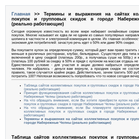
Главная
>> Термины и выражения на сайтах ко
покупок и групповых скидок в городе Набере
(реально работающие)
Сегодня огромную известность во всем мире набирают онлайновые серви
покупок. Многие называют их едва ли не одним из самых популярных направл
шопинга в частности и электронной коммерции в целом. Их главная особеннос
экономия для потребителей: зачастую речь идет о 50% или даже 90% скидке.
Вы покупаете купон за определенную сумму, который дает вам право тратить в 
меньше в различных ресторанах, клубах, бильярдных. Существуют два типа к
включенной в цену скидкой (платишь 200р., а получаешь суши на 500р.) и 
(платишь 100 рублей за скидку в 50% и придя с купоном на массаж отдашь не 5
Единственное условие - для участия в акции должно набраться определе
человек. Не набралось - деньги вам вернули, а праздник скидок не состоя
правило, такое случается крайне редко. Действительно, зачем тратить 500 ру
потратить 100? Неплохая возможность попробовать что-то новое сегодня вече
Таблица сайтов коллективных покупок и групповых скидок в городе 
(реально работающие)
Принцип функционирования сайтов коллективных покупок и групповых
Набережные Челны (реально работающие)
На что обращать внимание, если Вы хотите приобрести купон на са
покупок и групповых скидок в городе Набережные Челны (реально раб
На что обращать внимание, если Вы планируете организовать 
коллективных покупок и групповых скидок в городе Набережные
работающие)
Термины и выражения на сайтах коллективных покупок и груп
городе Набережные Челны (реально работающие)
Таблица сайтов коллективных покупок и групповы