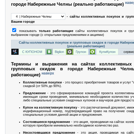
наве
городе Набережные Челны (реально работающие)
- сайты коллективных покупок и груп
Вашем городе
показывать
только работающие
сайты коллективных покупок и гру
выбранном городе (с открытыми предложениями и акциями)
Сайты коллективных покупок и групповых скидок в городе Набере
(реально работающие)
С КУПОНОМ
Biglion
Групон
КупиКупон
сервис
Термины и выражения на сайтах коллективных
групповых скидок в городе Набережные Челн
наверх
работающие)
Коллективные покупки
- это процесс приобретения товаров и услуг 
скидкой (от 50% до 90%).
Предложение
- это сформированное командой проекта коллективны
имеющая сроки проведения, минимально необходимое количество уч
либо специальные условия скидочных купонов и ваучеров для предоста
Купон на коллективную покупку
- это распечатанный документ, им
индификационный номер, подтверждающий право на получение скид
специальные условия данной акции и предложения.
Состоявшееся предложение
- это акция, проводимая на сайтах колл
которую приобрели минимально необходимое количество раз.
Несостоявшаяся предложение
- это акция, проводимая на сайт