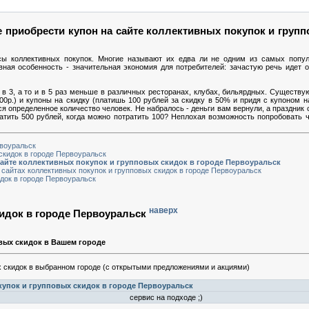
 приобрести купон на сайте коллективных покупок и групп
сы коллективных покупок. Многие называют их едва ли не одним из самых попу
вная особенность - значительная экономия для потребителей: зачастую речь идет
в 3, а то и в 5 раз меньше в различных ресторанах, клубах, бильярдных. Существую
00р.) и купоны на скидку (платишь 100 рублей за скидку в 50% и придя с купоном 
ься определенное количество человек. Не набралось - деньги вам вернули, а праздник 
ратить 500 рублей, когда можно потратить 100? Неплохая возможность попробовать ч
рвоуральск
скидок в городе Первоуральск
сайте коллективных покупок и групповых скидок в городе Первоуральск
 сайтах коллективных покупок и групповых скидок в городе Первоуральск
док в городе Первоуральск
наверх
кидок в городе Первоуральск
вых скидок в Вашем городе
 скидок в выбранном городе (с открытыми предложениями и акциями)
упок и групповых скидок в городе Первоуральск
сервис на подходе ;)