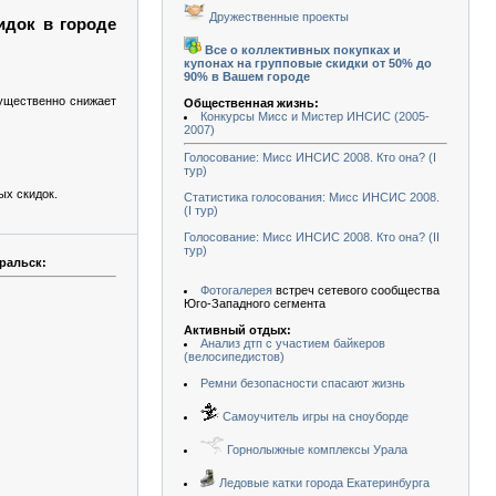
Дружественные проекты
идок в городе
Все о коллективных покупках и
купонах на групповые скидки от 50% до
90% в Вашем городе
существенно снижает
Общественная жизнь:
Конкурсы Мисс и Мистер ИНСИС (2005-
2007)
Голосование: Мисс ИНСИС 2008. Кто она? (I
тур)
ых скидок.
Статистика голосования: Мисс ИНСИС 2008.
(I тур)
Голосование: Мисс ИНСИС 2008. Кто она? (II
тур)
ральск:
Фотогалерея
встреч сетевого сообщества
Юго-Западного сегмента
Активный отдых:
Анализ дтп с участием байкеров
(велосипедистов)
Ремни безопасности спасают жизнь
Самоучитель игры на сноуборде
Горнолыжные комплексы Урала
Ледовые катки города Екатеринбурга