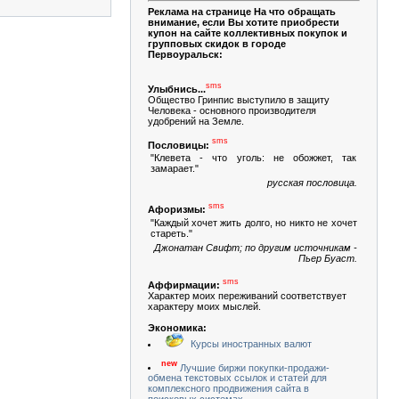
Реклама на странице На что обращать
внимание, если Вы хотите приобрести
купон на сайте коллективных покупок и
групповых скидок в городе
Первоуральск:
sms
Улыбнись...
Общество Гринпис выступило в защиту
Человека - основного производителя
удобрений на Земле.
sms
Пословицы:
"Клевета - что уголь: не обожжет, так
замарает."
русская пословица.
sms
Афоризмы:
"Каждый хочет жить долго, но никто не хочет
стареть."
Джонатан Свифт; по другим источникам -
Пьер Буаст.
sms
Аффирмации:
Характер моих переживаний соответствует
характеру моих мыслей.
Экономика:
Курсы иностранных валют
new
Лучшие биржи покупки-продажи-
обмена текстовых ссылок и статей для
комплексного продвижения сайта в