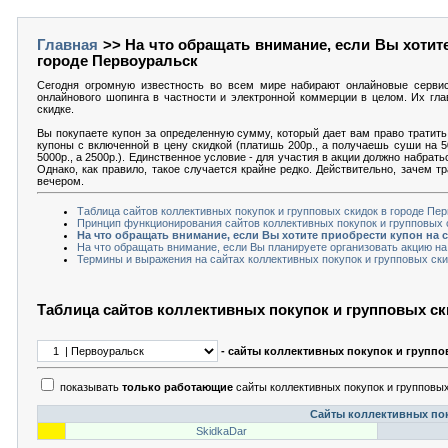
Главная
>> На что обращать внимание, если Вы хотите
городе Первоуральск
Сегодня огромную известность во всем мире набирают онлайновые серви
онлайнового шопинга в частности и электронной коммерции в целом. Их гла
скидке.
Вы покупаете купон за определенную сумму, который дает вам право тратить 
купоны с включенной в цену скидкой (платишь 200р., а получаешь суши на 5
5000р., а 2500р.). Единственное условие - для участия в акции должно набрат
Однако, как правило, такое случается крайне редко. Действительно, зачем т
вечером.
Таблица сайтов коллективных покупок и групповых скидок в городе Пе
Принцип функционирования сайтов коллективных покупок и групповых 
На что обращать внимание, если Вы хотите приобрести купон на 
На что обращать внимание, если Вы планируете организовать акцию на
Термины и выражения на сайтах коллективных покупок и групповых ски
Таблица сайтов коллективных покупок и групповых с
- сайты коллективных покупок и группо
показывать
только работающие
сайты коллективных покупок и групповых
Сайты коллективных пок
SkidkaDar