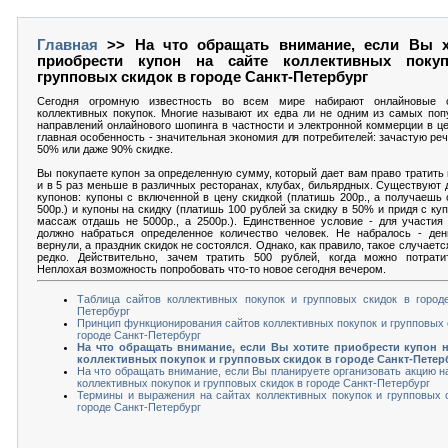
Главная
>> На что обращать внимание, если Вы х
приобрести купон на сайте коллективных поку
групповых скидок в городе Санкт-Петербург
Сегодня огромную известность во всем мире набирают онлайновые 
коллективных покупок. Многие называют их едва ли не одним из самых по
направлений онлайнового шопинга в частности и электронной коммерции в ц
главная особенность - значительная экономия для потребителей: зачастую реч
50% или даже 90% скидке.
Вы покупаете купон за определенную сумму, который дает вам право тратить в
и в 5 раз меньше в различных ресторанах, клубах, бильярдных. Существуют 
купонов: купоны с включенной в цену скидкой (платишь 200р., а получаешь
500р.) и купоны на скидку (платишь 100 рублей за скидку в 50% и придя с ку
массаж отдашь не 5000р., а 2500р.). Единственное условие - для участия
должно набраться определенное количество человек. Не набралось - ден
вернули, а праздник скидок не состоялся. Однако, как правило, такое случаетс
редко. Действительно, зачем тратить 500 рублей, когда можно потрати
Неплохая возможность попробовать что-то новое сегодня вечером.
Таблица сайтов коллективных покупок и групповых скидок в город
Петербург
Принцип функционирования сайтов коллективных покупок и групповых 
городе Санкт-Петербург
На что обращать внимание, если Вы хотите приобрести купон н
коллективных покупок и групповых скидок в городе Санкт-Петер
На что обращать внимание, если Вы планируете организовать акцию н
коллективных покупок и групповых скидок в городе Санкт-Петербург
Термины и выражения на сайтах коллективных покупок и групповых 
городе Санкт-Петербург