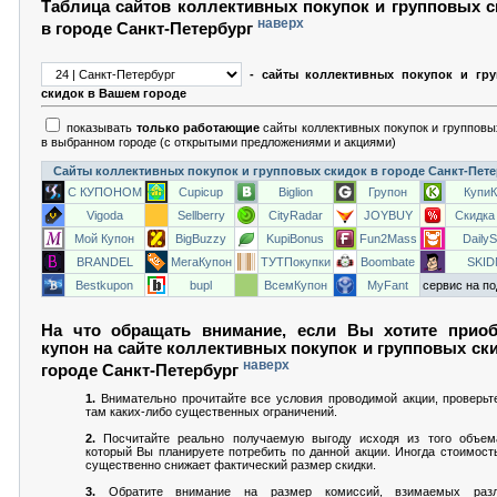
Таблица сайтов коллективных покупок и групповых 
наверх
в городе Санкт-Петербург
- сайты коллективных покупок и гр
скидок в Вашем городе
показывать
только работающие
сайты коллективных покупок и групповы
в выбранном городе (с открытыми предложениями и акциями)
Сайты коллективных покупок и групповых скидок в городе Санкт-Пет
С КУПОНОМ
Cupicup
Biglion
Групон
Купи
Vigoda
Sellberry
CityRadar
JOYBUY
Скидка
Мой Купон
BigBuzzy
KupiBonus
Fun2Mass
Daily
BRANDEL
МегаКупон
ТУТПокупки
Boombate
SKI
Bestkupon
bupl
ВсемКупон
MyFant
сервис на по
На что обращать внимание, если Вы хотите приоб
купон на сайте коллективных покупок и групповых ск
наверх
городе Санкт-Петербург
1.
Внимательно прочитайте все условия проводимой акции, проверьт
там каких-либо существенных ограничений.
2.
Посчитайте реально получаемую выгоду исходя из того объема
который Вы планируете потребить по данной акции. Иногда стоимост
существенно снижает фактический размер скидки.
3.
Обратите внимание на размер комиссий, взимаемых раз