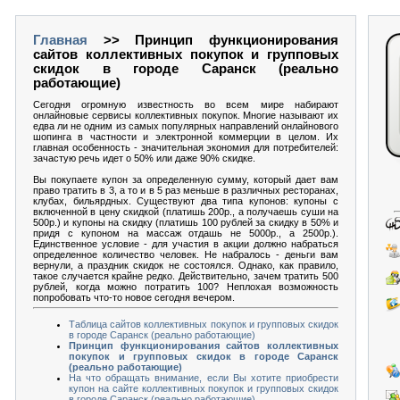
Главная
>> Принцип функционирования
сайтов коллективных покупок и групповых
скидок в городе Саранск (реально
работающие)
Сегодня огромную известность во всем мире набирают
онлайновые сервисы коллективных покупок. Многие называют их
едва ли не одним из самых популярных направлений онлайнового
шопинга в частности и электронной коммерции в целом. Их
главная особенность - значительная экономия для потребителей:
зачастую речь идет о 50% или даже 90% скидке.
Вы покупаете купон за определенную сумму, который дает вам
право тратить в 3, а то и в 5 раз меньше в различных ресторанах,
клубах, бильярдных. Существуют два типа купонов: купоны с
включенной в цену скидкой (платишь 200р., а получаешь суши на
500р.) и купоны на скидку (платишь 100 рублей за скидку в 50% и
придя с купоном на массаж отдашь не 5000р., а 2500р.).
Единственное условие - для участия в акции должно набраться
определенное количество человек. Не набралось - деньги вам
вернули, а праздник скидок не состоялся. Однако, как правило,
такое случается крайне редко. Действительно, зачем тратить 500
рублей, когда можно потратить 100? Неплохая возможность
попробовать что-то новое сегодня вечером.
Таблица сайтов коллективных покупок и групповых скидок
в городе Саранск (реально работающие)
Принцип функционирования сайтов коллективных
покупок и групповых скидок в городе Саранск
(реально работающие)
На что обращать внимание, если Вы хотите приобрести
купон на сайте коллективных покупок и групповых скидок
в городе Саранск (реально работающие)