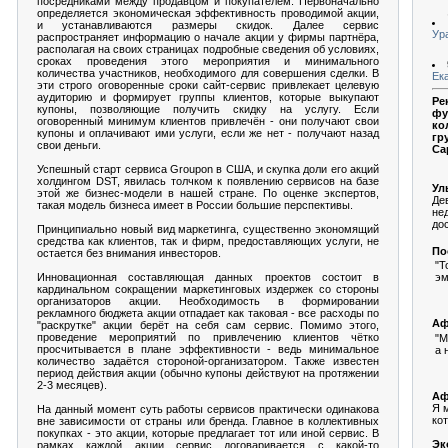
посредниками между продавцом и покупателем. Первоначально
определяется экономическая эффективность проводимой акции,
и устанавливаются размеры скидок. Далее сервис
Ур
распространяет информацию о начале акции у фирмы партнёра,
располагая на своих страницах подробные сведения об условиях,
сроках проведения этого мероприятия и минимального
количества участников, необходимого для совершения сделки. В
Ек
эти строго оговоренные сроки сайт-сервис привлекает целевую
аудиторию и формирует группы клиентов, которые выкупают
Ре
купоны, позволяющие получить скидку на услугу. Если
фу
оговоренный минимум клиентов привлечён - они получают свои
ко
купоны и оплачивают ими услуги, если же нет - получают назад
гр
свои деньги.
Са
Успешный старт сервиса Groupon в США, и скупка доли его акций
холдингом DST, явилась толчком к появлению сервисов на базе
Ул
этой же бизнес-модели в нашей стране. По оценке экспертов,
Де
такая модель бизнеса имеет в России большие перспективы.
не
до
Принципиально новый вид маркетинга, существенно экономящий
средства как клиентов, так и фирм, предоставляющих услуги, не
По
остается без внимания инвесторов.
"
эм
Инновационная составляющая данных проектов состоит в
кардинальном сокращении маркетинговых издержек со стороны
организаторов акции. Необходимость в формировании
рекламного бюджета акции отпадает как таковая - все расходы по
Аф
"раскрутке" акции берёт на себя сам сервис. Помимо этого,
проведение мероприятий по привлечению клиентов чётко
"М
просчитывается в плане эффективности - ведь минимальное
а 
количество задаётся стороной-организатором. Также известен
период действия акции (обычно купоны действуют на протяжении
2-3 месяцев).
Аф
Я 
На данный момент суть работы сервисов практически одинакова
ко
вне зависимости от страны или бренда. Главное в коллективных
покупках - это акции, которые предлагает тот или иной сервис. В
Эк
рамках каждой акции сервис договаривается с какой-то