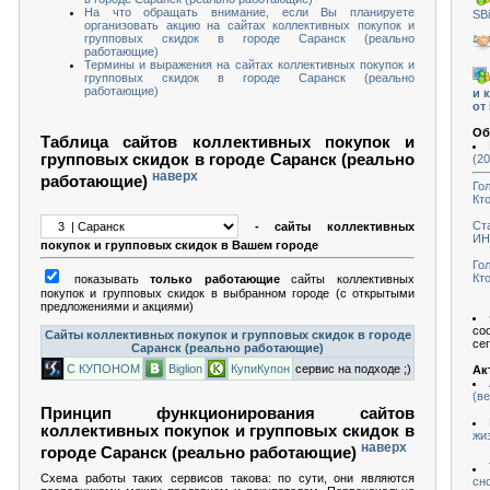
На что обращать внимание, если Вы планируете
SBi
организовать акцию на сайтах коллективных покупок и
групповых скидок в городе Саранск (реально
работающие)
Термины и выражения на сайтах коллективных покупок и
групповых скидок в городе Саранск (реально
работающие)
и 
от
Об
Таблица сайтов коллективных покупок и
групповых скидок в городе Саранск (реально
(2
наверх
работающие)
Го
Кто
Ст
- сайты коллективных
ИН
покупок и групповых скидок в Вашем городе
Го
Кто
показывать
только работающие
сайты коллективных
покупок и групповых скидок в выбранном городе (с открытыми
предложениями и акциями)
со
Сайты коллективных покупок и групповых скидок в городе
се
Саранск (реально работающие)
С КУПОНОМ
Biglion
КупиКупон
сервис на подходе ;)
Ак
(в
Принцип функционирования сайтов
коллективных покупок и групповых скидок в
жи
наверх
городе Саранск (реально работающие)
Схема работы таких сервисов такова: по сути, они являются
сн