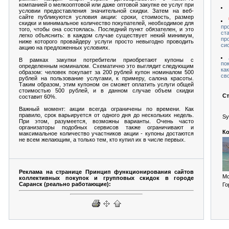
компанией о мелкооптовой или даже оптовой закупке ее услуг при
условии предоставления значительной скидки. Затем на веб-
сайте публикуются условия акции: сроки, стоимость, размер
скидки и минимальное количество покупателей, необходимое для
пр
того, чтобы она состоялась. Последний пункт обязателен, и это
ст
легко объяснить: в каждом случае существует некий минимум,
пр
ниже которого провайдеру услуги просто невыгодно проводить
си
акцию на предложенных условиях.
В рамках закупки потребители приобретают купоны с
по
определенным номиналом. Схематично это выглядит следующим
ка
образом: человек покупает за 200 рублей купон номиналом 500
св
рублей на пользование услугами, к примеру, салона красоты.
Таким образом, этим купоном он сможет оплатить услуги общей
стоимостью 500 рублей, и в данном случае объем скидки
Ст
составит 60%.
Важный момент: акции всегда ограничены по времени. Как
правило, срок варьируется от одного дня до нескольких недель.
Sy
При этом, разумеется, возможны варианты. Очень часто
организаторы подобных сервисов также ограничивают и
Ко
максимальное количество участников акции - купоны достаются
не всем желающим, а только тем, кто купил их в числе первых.
Реклама на странице Принцип функционирования сайтов
Мо
коллективных покупок и групповых скидок в городе
Саранск (реально работающие):
Го