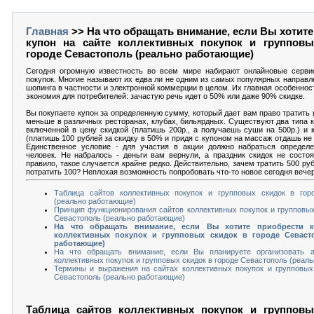
Главная
>> На что обращать внимание, если Вы хотите
купон на сайте коллективных покупок и групповы
городе Севастополь (реально работающие)
Сегодня огромную известность во всем мире набирают онлайновые серви
покупок. Многие называют их едва ли не одним из самых популярных направл
шопинга в частности и электронной коммерции в целом. Их главная особеннос
экономия для потребителей: зачастую речь идет о 50% или даже 90% скидке.
Вы покупаете купон за определенную сумму, который дает вам право тратить в 
меньше в различных ресторанах, клубах, бильярдных. Существуют два типа к
включенной в цену скидкой (платишь 200р., а получаешь суши на 500р.) и 
(платишь 100 рублей за скидку в 50% и придя с купоном на массаж отдашь не 5
Единственное условие - для участия в акции должно набраться определе
человек. Не набралось - деньги вам вернули, а праздник скидок не состоя
правило, такое случается крайне редко. Действительно, зачем тратить 500 ру
потратить 100? Неплохая возможность попробовать что-то новое сегодня вече
Таблица сайтов коллективных покупок и групповых скидок в гор
(реально работающие)
Принцип функционирования сайтов коллективных покупок и групповых
Севастополь (реально работающие)
На что обращать внимание, если Вы хотите приобрести к
коллективных покупок и групповых скидок в городе Севаст
работающие)
На что обращать внимание, если Вы планируете организовать 
коллективных покупок и групповых скидок в городе Севастополь (реал
Термины и выражения на сайтах коллективных покупок и групповых
Севастополь (реально работающие)
Таблица сайтов коллективных покупок и групповы