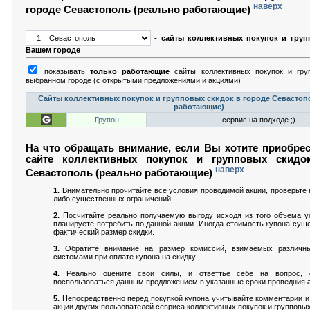
наверх
городе Севастополь (реально работающие)
- сайты коллективных покупок и груп
Вашем городе
показывать
только работающие
сайты коллективных покупок и гру
выбранном городе (с открытыми предложениями и акциями)
Сайты коллективных покупок и групповых скидок в городе Севастоп
работающие)
Групон
сервис на подходе ;)
На что обращать внимание, если Вы хотите приобрес
сайте коллективных покупок и групповых скидо
наверх
Севастополь (реально работающие)
1.
Внимательно прочитайте все условия проводимой акции, проверьте н
либо существенных ограничений.
2.
Посчитайте реально получаемую выгоду исходя из того объема ус
планируете потребить по данной акции. Иногда стоимость купона сущ
фактический размер скидки.
3.
Обратите внимание на размер комиссий, взимаемых различн
системами при оплате купона на скидку.
4.
Реально оцените свои силы, и ответтье себе на вопрос,
воспользоваться данным предложением в указанные сроки проведния а
5.
Непосредственно перед покупкой купона учитывайте комментарии и
акции других пользователей севриса коллективных покупок и групповых