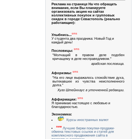
Реклама на странице На что обращать
внимание, если Вы планируете
организовать акцию на сайтах
коллективных покупок и групповых
скидок в городе Севастополь (реально
работающие):
sms
Улыбнись...
У студента два праздника: Новый Год и
каждый день!
sms
Пословицы:
"Молчащий в правом деле подобен
кричащему в деле несправедливом."
арабская пословица.
sms
Афоризмы:
"На его лице выражалось спокойствие духа,
вытекавшее из чувства неисполненного
долга."
Хуго Штейнхаус в уточненной редакции.
sms
Аффирмации:
Я принимаю настоящее с любовью и
благодарностью.
Экономика:
Курсы иностранных валют
new
Лучшие биржи покупки-продажи-
обмена текстовых ссылок и статей для
комплексного продвижения сайта в