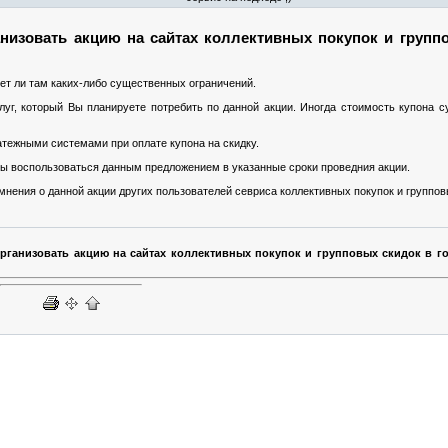
низовать акцию на сайтах коллективных покупок и групп
ет ли там каких-либо существенных ограничений.
уг, который Вы планируете потребить по данной акции. Иногда стоимость купона 
тежными системами при оплате купона на скидку.
 Вы воспользоваться данным предложением в указанные сроки проведния акции.
нения о данной акции других пользователей севриса коллективных покупок и группов
организовать акцию на сайтах коллективных покупок и групповых скидок в г