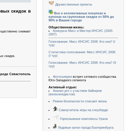
Дружественные проекты
овых скидок в
Все о коллективных покупках и
купонах на групповые скидки от 50% до
90% в Вашем городе
Общественная жизнь:
Конкурсы Мисс и Мистер ИНСИС (2005-
существенно снижает
2007)
Голосование: Мисс ИНСИС 2008. Кто она? (I
тур)
Статистика голосования: Мисс ИНСИС 2008.
(I тур)
ых скидок.
Голосование: Мисс ИНСИС 2008. Кто она? (II
тур)
ороде Севастополь
Фотогалерея
встреч сетевого сообщества
Юго-Западного сегмента
Активный отдых:
Анализ дтп с участием байкеров
(велосипедистов)
Ремни безопасности спасают жизнь
Самоучитель игры на сноуборде
Горнолыжные комплексы Урала
Ледовые катки города Екатеринбурга