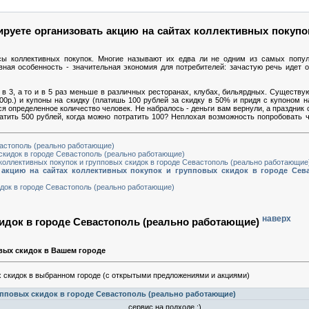
руете организовать акцию на сайтах коллективных покупо
сы коллективных покупок. Многие называют их едва ли не одним из самых попу
вная особенность - значительная экономия для потребителей: зачастую речь идет
в 3, а то и в 5 раз меньше в различных ресторанах, клубах, бильярдных. Существую
00р.) и купоны на скидку (платишь 100 рублей за скидку в 50% и придя с купоном 
ься определенное количество человек. Не набралось - деньги вам вернули, а праздник 
ратить 500 рублей, когда можно потратить 100? Неплохая возможность попробовать ч
вастополь (реально работающие)
скидок в городе Севастополь (реально работающие)
 коллективных покупок и групповых скидок в городе Севастополь (реально работающие
 акцию на сайтах коллективных покупок и групповых скидок в городе Сев
идок в городе Севастополь (реально работающие)
наверх
кидок в городе Севастополь (реально работающие)
вых скидок в Вашем городе
 скидок в выбранном городе (с открытыми предложениями и акциями)
пповых скидок в городе Севастополь (реально работающие)
сервис на подходе ;)