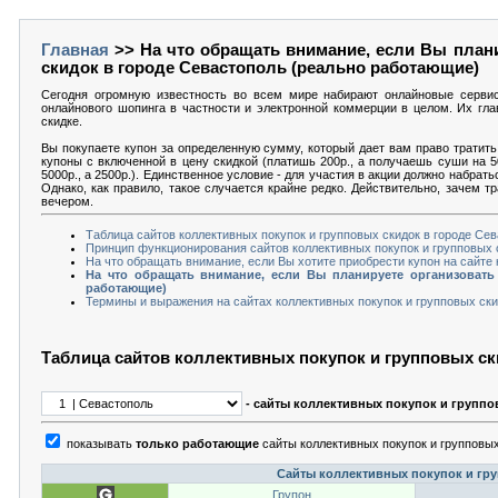
Главная
>> На что обращать внимание, если Вы плани
скидок в городе Севастополь (реально работающие)
Сегодня огромную известность во всем мире набирают онлайновые серви
онлайнового шопинга в частности и электронной коммерции в целом. Их гла
скидке.
Вы покупаете купон за определенную сумму, который дает вам право тратить 
купоны с включенной в цену скидкой (платишь 200р., а получаешь суши на 5
5000р., а 2500р.). Единственное условие - для участия в акции должно набрат
Однако, как правило, такое случается крайне редко. Действительно, зачем т
вечером.
Таблица сайтов коллективных покупок и групповых скидок в городе Се
Принцип функционирования сайтов коллективных покупок и групповых 
На что обращать внимание, если Вы хотите приобрести купон на сайте
На что обращать внимание, если Вы планируете организовать
работающие)
Термины и выражения на сайтах коллективных покупок и групповых ск
Таблица сайтов коллективных покупок и групповых с
- сайты коллективных покупок и группо
показывать
только работающие
сайты коллективных покупок и групповых
Сайты коллективных покупок и гру
Групон