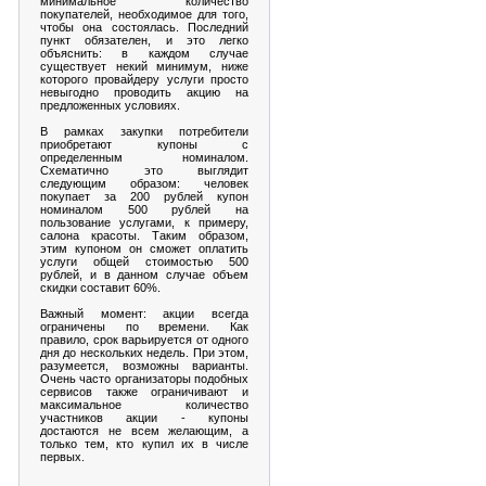
минимальное количество
покупателей, необходимое для того,
чтобы она состоялась. Последний
пункт обязателен, и это легко
объяснить: в каждом случае
существует некий минимум, ниже
которого провайдеру услуги просто
невыгодно проводить акцию на
предложенных условиях.
В рамках закупки потребители
приобретают купоны с
определенным номиналом.
Схематично это выглядит
следующим образом: человек
покупает за 200 рублей купон
номиналом 500 рублей на
пользование услугами, к примеру,
салона красоты. Таким образом,
этим купоном он сможет оплатить
услуги общей стоимостью 500
рублей, и в данном случае объем
скидки составит 60%.
Важный момент: акции всегда
ограничены по времени. Как
правило, срок варьируется от одного
дня до нескольких недель. При этом,
разумеется, возможны варианты.
Очень часто организаторы подобных
сервисов также ограничивают и
максимальное количество
участников акции - купоны
достаются не всем желающим, а
только тем, кто купил их в числе
первых.