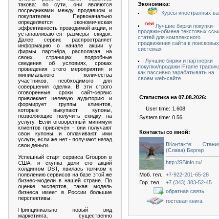
Экономика:
такова: по сути, они являются
посредниками между продавцом и
Курсы иностранных ва
покупателем. Первоначально
определяется экономическая
new
Лучшие биржи покупки-
эффективность проводимой акции, и
продажи-обмена текстовых ссы
устанавливаются размеры скидок.
статей для комплексного
Далее сервис распространяет
продвижения сайта в поисковых
информацию о начале акции у
системах
фирмы партнёра, располагая на
своих страницах подробные
Лучшие биржи и партнерки
сведения об условиях, сроках
покупки/продажи iFrame трафик
проведения этого мероприятия и
как пассивно зарабатывать на
минимального количества
своем web-сайте
участников, необходимого для
совершения сделки. В эти строго
оговоренные сроки сайт-сервис
Статистика на 07.08.2026:
привлекает целевую аудиторию и
формирует группы клиентов,
User time:
1.608
которые выкупают купоны,
позволяющие получить скидку на
System time:
0.56
услугу. Если оговоренный минимум
клиентов привлечён - они получают
Контакты со мной:
свои купоны и оплачивают ими
услуги, если же нет - получают назад
ВКонтакте: Стани
свои деньги.
(Слава) Бергер
Успешный старт сервиса Groupon в
http://SBinfo.ru/
США, и скупка доли его акций
холдингом DST, явилась толчком к
Моб. тел.:
+7-922-201-65-28
появлению сервисов на базе этой же
бизнес-модели в нашей стране. По
Гор. тел.:
+7 (343) 383-52-45
оценке экспертов, такая модель
обратная связь
бизнеса имеет в России большие
перспективы.
гостевая книга
Принципиально новый вид
маркетинга, существенно