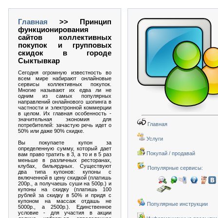
Главная
>> Принцип
функционирования
сайтов коллективных
покупок и групповых
скидок в городе
Сыктывкар
Сегодня огромную известность во
всем мире набирают онлайновые
сервисы коллективных покупок.
Многие называют их едва ли не
одним из самых популярных
направлений онлайнового шопинга в
частности и электронной коммерции
в целом. Их главная особенность -
значительная экономия для
Главная
потребителей: зачастую речь идет о
50% или даже 90% скидке.
Услуги
Вы покупаете купон за
определенную сумму, который дает
Покупай / продавай
вам право тратить в 3, а то и в 5 раз
меньше в различных ресторанах,
клубах, бильярдных. Существуют
Популярные сервисы:
два типа купонов: купоны с
включенной в цену скидкой (платишь
200р., а получаешь суши на 500р.) и
купоны на скидку (платишь 100
рублей за скидку в 50% и придя с
купоном на массаж отдашь не
Популярные инструкции
5000р., а 2500р.). Единственное
условие - для участия в акции