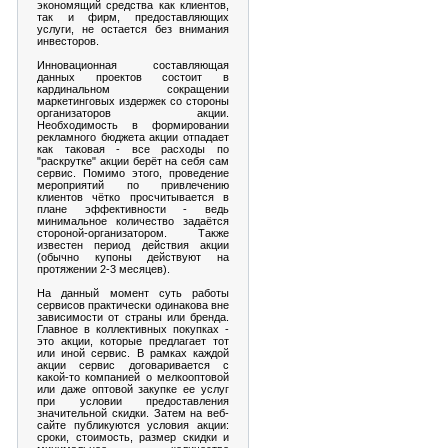
экономящий средства как клиентов,
так и фирм, предоставляющих
услуги, не остается без внимания
инвесторов.
Инновационная составляющая
данных проектов состоит в
кардинальном сокращении
маркетинговых издержек со стороны
организаторов акции.
Необходимость в формировании
рекламного бюджета акции отпадает
как таковая - все расходы по
"раскрутке" акции берёт на себя сам
сервис. Помимо этого, проведение
мероприятий по привлечению
клиентов чётко просчитывается в
плане эффективности - ведь
минимальное количество задаётся
стороной-организатором. Также
известен период действия акции
(обычно купоны действуют на
протяжении 2-3 месяцев).
На данный момент суть работы
сервисов практически одинакова вне
зависимости от страны или бренда.
Главное в коллективных покупках -
это акции, которые предлагает тот
или иной сервис. В рамках каждой
акции сервис договаривается с
какой-то компанией о мелкооптовой
или даже оптовой закупке ее услуг
при условии предоставления
значительной скидки. Затем на веб-
сайте публикуются условия акции:
сроки, стоимость, размер скидки и