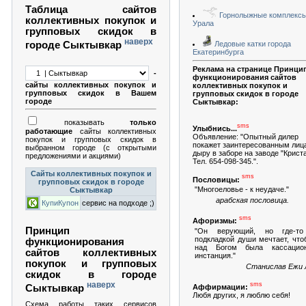
Таблица сайтов
Горнолыжные комплекс
коллективных покупок и
Урала
групповых скидок в
наверх
Ледовые катки города
городе Сыктывкар
Екатеринбурга
Реклама на странице Принци
-
функционирования сайтов
сайты коллективных покупок и
коллективных покупок и
групповых скидок в Вашем
групповых скидок в городе
городе
Сыктывкар:
показывать
только
sms
Улыбнись...
работающие
сайты коллективных
Объявление: "Опытный дилер
покупок и групповых скидок в
покажет заинтеpесованным лиц
выбранном городе (с открытыми
дыpy в забоpе на заводе "Кpиста
предложениями и акциями)
Тел. 654-098-345.".
Сайты коллективных покупок и
sms
Пословицы:
групповых скидок в городе
"Многоеловье - к неудаче."
Сыктывкар
арабская пословица.
КупиКупон
сервис на подходе ;)
sms
Афоризмы:
Принцип
"Он верующий, но где-то
подкладкой души мечтает, что
функционирования
над Богом была кассацио
сайтов коллективных
инстанция."
покупок и групповых
Станислав Ежи 
скидок в городе
наверх
sms
Сыктывкар
Аффирмации:
Любя других, я люблю себя!
Схема работы таких сервисов