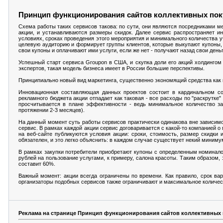
Принцип функционирования сайтов коллективных поку
Схема работы таких сервисов такова: по сути, они являются посредниками 
акции, и устанавливаются размеры скидок. Далее сервис распространяет 
условиях, сроках проведения этого мероприятия и минимального количества у
целевую аудиторию и формирует группы клиентов, которые выкупают купоны, 
свои купоны и оплачивают ими услуги, если же нет - получают назад свои деньг
Успешный старт сервиса Groupon в США, и скупка доли его акций холдингом 
экспертов, такая модель бизнеса имеет в России большие перспективы.
Принципиально новый вид маркетинга, существенно экономящий средства как к
Инновационная составляющая данных проектов состоит в кардинальном со
рекламного бюджета акции отпадает как таковая - все расходы по "раскрутке
просчитывается в плане эффективности - ведь минимальное количество за
протяжении 2-3 месяцев).
На данный момент суть работы сервисов практически одинакова вне зависимост
сервис. В рамках каждой акции сервис договаривается с какой-то компанией о
на веб-сайте публикуются условия акции: сроки, стоимость, размер скидки 
обязателен, и это легко объяснить: в каждом случае существует некий миниму
В рамках закупки потребители приобретают купоны с определенным номинало
рублей на пользование услугами, к примеру, салона красоты. Таким образом,
составит 60%.
Важный момент: акции всегда ограничены по времени. Как правило, срок вар
организаторы подобных сервисов также ограничивают и максимальное количеств
Реклама на странице Принцип функционирования сайтов коллективных п