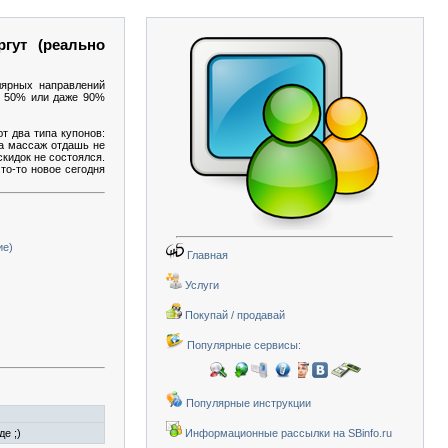
гут (реально
лярных направлений
 о 50% или даже 90%
т два типа купонов:
на массаж отдашь не
скидок не состоялся.
то-то новое сегодня
ие)
Главная
Услуги
Покупай / продавай
Популярные сервисы:
Популярные инструкции
е ;)
Информационные рассылки на SBinfo.ru