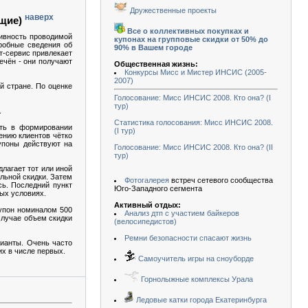
Дружественные проекты
наверх
ющие)
Все о коллективных покупках и
тивность проводимой
купонах на групповые скидки от 50% до
робные сведения об
90% в Вашем городе
т-сервис привлекает
ечён - они получают
Общественная жизнь:
Конкурсы Мисс и Мистер ИНСИС (2005-
2007)
й стране. По оценке
Голосование: Мисс ИНСИС 2008. Кто она? (I
тур)
.
Статистика голосования: Мисс ИНСИС 2008.
сть в формировании
(I тур)
ению клиентов чётко
упоны действуют на
Голосование: Мисс ИНСИС 2008. Кто она? (II
тур)
лагает тот или иной
ельной скидки. Затем
Фотогалерея
встреч сетевого сообщества
сь. Последний пункт
Юго-Западного сегмента
ных условиях.
Активный отдых:
купон номиналом 500
Анализ дтп с участием байкеров
случае объем скидки
(велосипедистов)
Ремни безопасности спасают жизнь
рианты. Очень часто
их в числе первых.
Самоучитель игры на сноуборде
Горнолыжные комплексы Урала
Ледовые катки города Екатеринбурга