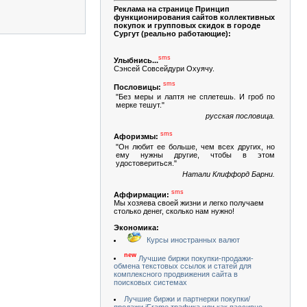
Реклама на странице Принцип
функционирования сайтов коллективных
покупок и групповых скидок в городе
Сургут (реально работающие):
sms
Улыбнись...
Сэнсей Совсейдури Охуячу.
sms
Пословицы:
"Без меры и лаптя не сплетешь. И гроб по
мерке тешут."
русская пословица.
sms
Афоризмы:
"Он любит ее больше, чем всех других, но
ему нужны другие, чтобы в этом
удостовериться."
Натали Клиффорд Барни.
sms
Аффирмации:
Мы хозяева своей жизни и легко получаем
столько денег, сколько нам нужно!
Экономика:
Курсы иностранных валют
new
Лучшие биржи покупки-продажи-
обмена текстовых ссылок и статей для
комплексного продвижения сайта в
поисковых системах
Лучшие биржи и партнерки покупки/