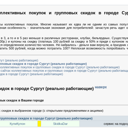
лективных покупок и групповых скидок в городе Сур
сы коллективных покупок. Многие называют их едва ли не одним из самых попу
вная особенность - значительная экономия для потребителей: зачастую речь идет
в 3, а то и в 5 раз меньше в различных ресторанах, клубах, бильярдных. Существую
00р.) и купоны на скидку (платишь 100 рублей за скидку в 50% и придя с купоном 
ься определенное количество человек. Не набралось - деньги вам вернули, а праздник 
ратить 500 рублей, когда можно потратить 100? Неплохая возможность попробовать ч
ргут (реально работающие)
повых скидок в городе Сургут (реально работающие)
коллективных покупок и групповых скидок в городе Сургут (реально работающие)
 сайтах коллективных покупок и групповых скидок в городе Сургут (реально работающ
док в городе Сургут (реально работающие)
наверх
идок в городе Сургут (реально работающие)
вых скидок в Вашем городе
 скидок в выбранном городе (с открытыми предложениями и акциями)
групповых скидок в городе Сургут (реально работающие)
КупиКупон
SkidkaDar
сервис на подход