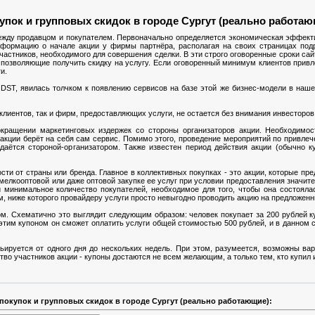
пок и групповых скидок в городе Сургут (реально работа
между продавцом и покупателем. Первоначально определяется экономическая эффек
информацию о начале акции у фирмы партнёра, располагая на своих страницах под
частников, необходимого для совершения сделки. В эти строго оговоренные сроки сай
позволяющие получить скидку на услугу. Если оговоренный минимум клиентов привл
и.
DST, явилась толчком к появлению сервисов на базе этой же бизнес-модели в наше
лиентов, так и фирм, предоставляющих услуги, не остается без внимания инвесторов
кращении маркетинговых издержек со стороны организаторов акции. Необходимо
" акции берёт на себя сам сервис. Помимо этого, проведение мероприятий по привлеч
даётся стороной-организатором. Также известен период действия акции (обычно к
и от страны или бренда. Главное в коллективных покупках - это акции, которые пред
 мелкооптовой или даже оптовой закупке ее услуг при условии предоставления значит
и минимальное количество покупателей, необходимое для того, чтобы она состояла
м, ниже которого провайдеру услуги просто невыгодно проводить акцию на предложен
м. Схематично это выглядит следующим образом: человек покупает за 200 рублей 
 этим купоном он сможет оплатить услуги общей стоимостью 500 рублей, и в данном 
ьируется от одного дня до нескольких недель. При этом, разумеется, возможны ва
о участников акции - купоны достаются не всем желающим, а только тем, кто купил 
окупок и групповых скидок в городе Сургут (реально работающие):