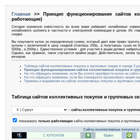
Главная
>> Принцип функционирования сайтов кол
работающие)
Сегодня огромную известность во всем мире набирают онлайновые серви
онлайнового шопинга в частности и электронной коммерции в целом. Их гла
скидке.
Вы покупаете купон за определенную сумму, который дает вам право тратить 
купоны с включенной в цену скидкой (платишь 200р., а получаешь суши на 5
5000р., а 2500р.). Единственное условие - для участия в акции должно набрат
Однако, как правило, такое случается крайне редко. Действительно, зачем т
вечером.
Таблица сайтов коллективных покупок и групповых скидок в городе Су
Принцип функционирования сайтов коллективных покупок и груп
На что обращать внимание, если Вы хотите приобрести купон на сайте 
На что обращать внимание, если Вы планируете организовать акцию на
Термины и выражения на сайтах коллективных покупок и групповых ски
Таблица сайтов коллективных покупок и групповых ск
- сайты коллективных покупок и группо
показывать
только работающие
сайты коллективных покупок и групповых
Сайты коллективных покупок и 
С КУПОНОМ
Biglion